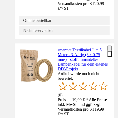
Versandkosten pro ST
20,99
€
*
/
ST
Online bestellbar
Nicht reservierbar
smartect Textilkabel Jute 5
Meter - 3-Adrig (3 x 0.75
mm²) - stoffummanteltes
Lampenkabel für dein eigenes
DIY-Projekt
Artikel wurde noch nicht
bewertet.
(
0
)
Preis — 19,99 € * Alle Preise
inkl. MwSt. und ggf. zzgl.
Versandkosten pro ST
19,99
€
*
/
ST