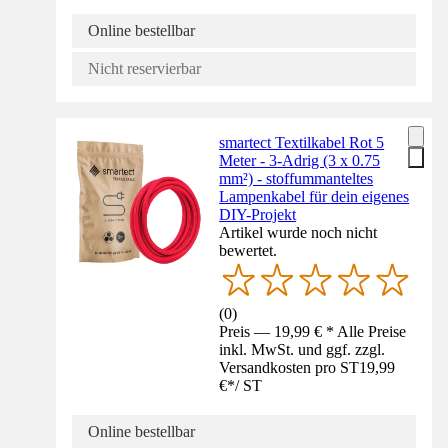
Online bestellbar
Nicht reservierbar
smartect Textilkabel Rot 5
Meter - 3-Adrig (3 x 0.75
mm²) - stoffummanteltes
Lampenkabel für dein eigenes
DIY-Projekt
Artikel wurde noch nicht
bewertet.
(
0
)
Preis — 19,99 € * Alle Preise
inkl. MwSt. und ggf. zzgl.
Versandkosten pro ST
19,99
€
*
/
ST
Online bestellbar