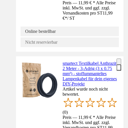
Preis — 11,99 € * Alle Preise
inkl. MwSt. und ggf. zzgl.
Versandkosten pro ST
11,99
€
*
/
ST
Online bestellbar
Nicht reservierbar
smartect Textilkabel Anthrazit
2 Meter - 3-Adrig (3 x 0.75
mm²) - stoffummanteltes
Lampenkabel für dein eigenes
DIY-Projekt
Artikel wurde noch nicht
bewertet.
(
0
)
Preis — 11,99 € * Alle Preise
inkl. MwSt. und ggf. zzgl.
Versandkosten pro ST
11,99