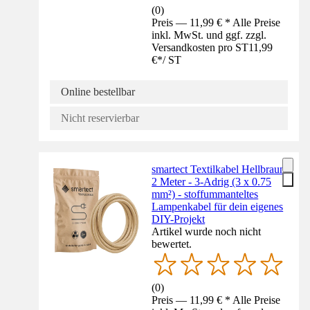
(
0
)
Preis — 11,99 € * Alle Preise
inkl. MwSt. und ggf. zzgl.
Versandkosten pro ST
11,99
€
*
/
ST
Online bestellbar
Nicht reservierbar
smartect Textilkabel Hellbraun
2 Meter - 3-Adrig (3 x 0.75
mm²) - stoffummanteltes
Lampenkabel für dein eigenes
DIY-Projekt
Artikel wurde noch nicht
bewertet.
(
0
)
Preis — 11,99 € * Alle Preise