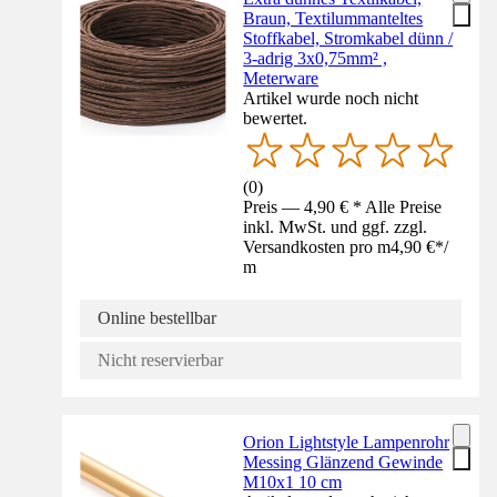
Braun, Textilummanteltes
Stoffkabel, Stromkabel dünn /
3-adrig 3x0,75mm² ,
Meterware
Artikel wurde noch nicht
bewertet.
(
0
)
Preis — 4,90 € * Alle Preise
inkl. MwSt. und ggf. zzgl.
Versandkosten pro m
4,90 €
*
/
m
Online bestellbar
Nicht reservierbar
Orion Lightstyle Lampenrohr
Messing Glänzend Gewinde
M10x1 10 cm