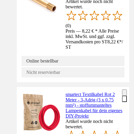
Artikel wurde noch nicht
bewertet.
(
0
)
Preis — 8,22 € * Alle Preise
inkl. MwSt. und ggf. zzgl.
Versandkosten pro ST
8,22 €
*
/
ST
Online bestellbar
Nicht reservierbar
smartect Textilkabel Rot 2
Meter - 3-Adrig (3 x 0.75
mm²) - stoffummanteltes
Lampenkabel für dein eigenes
DIY-Projekt
Artikel wurde noch nicht
bewertet.