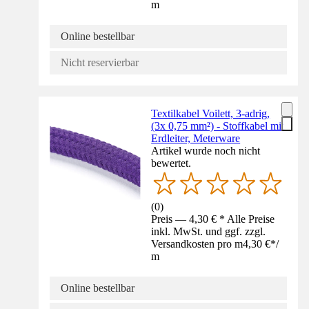
m
Online bestellbar
Nicht reservierbar
Textilkabel Voilett, 3-adrig,
(3x 0,75 mm²) - Stoffkabel mit
Erdleiter, Meterware
Artikel wurde noch nicht
bewertet.
(
0
)
Preis — 4,30 € * Alle Preise
inkl. MwSt. und ggf. zzgl.
Versandkosten pro m
4,30 €
*
/
m
Online bestellbar