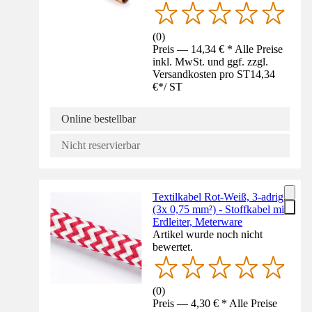
(
0
)
Preis — 14,34 € * Alle Preise
inkl. MwSt. und ggf. zzgl.
Versandkosten pro ST
14,34
€
*
/
ST
Online bestellbar
Nicht reservierbar
Textilkabel Rot-Weiß, 3-adrig,
(3x 0,75 mm²) - Stoffkabel mit
Erdleiter, Meterware
Artikel wurde noch nicht
bewertet.
(
0
)
Preis — 4,30 € * Alle Preise