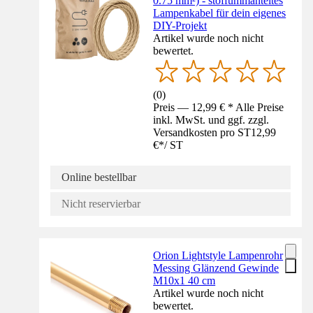
0.75 mm²) - stoffummanteltes
Lampenkabel für dein eigenes
DIY-Projekt
Artikel wurde noch nicht
bewertet.
(
0
)
Preis — 12,99 € * Alle Preise
inkl. MwSt. und ggf. zzgl.
Versandkosten pro ST
12,99
€
*
/
ST
Online bestellbar
Nicht reservierbar
Orion Lightstyle Lampenrohr
Messing Glänzend Gewinde
M10x1 40 cm
Artikel wurde noch nicht
bewertet.