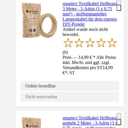
smartect Textilkabel Hellbraun
3 Meter - 3-Adrig (3 x 0.75
mm²) - stoffummanteltes
Lampenkabel für dein eigenes
DIY-Projekt
Artikel wurde noch nicht
bewertet.
(
0
)
Preis — 14,99 € * Alle Preise
inkl. MwSt. und ggf. zzgl.
Versandkosten pro ST
14,99
€
*
/
ST
Online bestellbar
Nicht reservierbar
smartect Textilkabel Hellbraun
gedreht 2 Meter - 3-Adrig (3 x