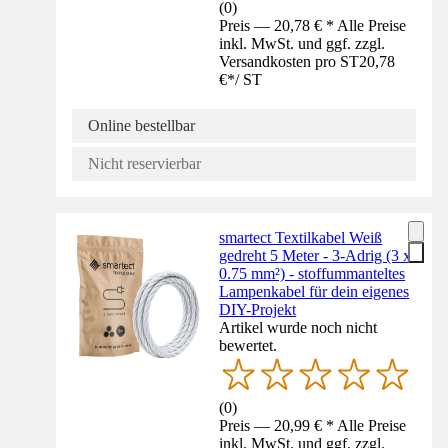
(
0
)
Preis — 20,78 € * Alle Preise
inkl. MwSt. und ggf. zzgl.
Versandkosten pro ST
20,78
€
*
/
ST
Online bestellbar
Nicht reservierbar
smartect Textilkabel Weiß
gedreht 5 Meter - 3-Adrig (3 x
0.75 mm²) - stoffummanteltes
Lampenkabel für dein eigenes
DIY-Projekt
Artikel wurde noch nicht
bewertet.
(
0
)
Preis — 20,99 € * Alle Preise
inkl. MwSt. und ggf. zzgl.