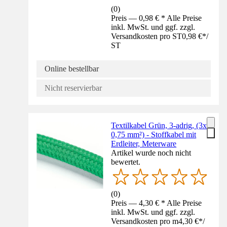
(
0
)
Preis — 0,98 € * Alle Preise
inkl. MwSt. und ggf. zzgl.
Versandkosten pro ST
0,98 €
*
/
ST
Online bestellbar
Nicht reservierbar
Textilkabel Grün, 3-adrig, (3x
0,75 mm²) - Stoffkabel mit
Erdleiter, Meterware
Artikel wurde noch nicht
bewertet.
(
0
)
Preis — 4,30 € * Alle Preise
inkl. MwSt. und ggf. zzgl.
Versandkosten pro m
4,30 €
*
/