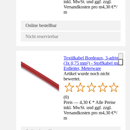
inkl. MwSt. und ggf. zzgl.
Versandkosten pro m
4,30 €
*
/
m
Online bestellbar
Nicht reservierbar
Textilkabel Bordeaux, 3-adrig,
(3x 0,75 mm²) - Stoffkabel mit
Erdleiter, Meterware
Artikel wurde noch nicht
bewertet.
(
0
)
Preis — 4,30 € * Alle Preise
inkl. MwSt. und ggf. zzgl.
Versandkosten pro m
4,30 €
*
/
m