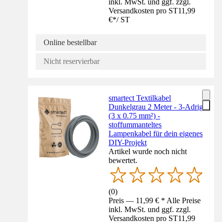
inkl. MwSt. und ggf. zzgl.
Versandkosten pro ST
11,99
€
*
/
ST
Online bestellbar
Nicht reservierbar
smartect Textilkabel
Dunkelgrau 2 Meter - 3-Adrig
(3 x 0.75 mm²) -
stoffummanteltes
Lampenkabel für dein eigenes
DIY-Projekt
Artikel wurde noch nicht
bewertet.
(
0
)
Preis — 11,99 € * Alle Preise
inkl. MwSt. und ggf. zzgl.
Versandkosten pro ST
11,99