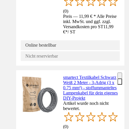
(
0
)
Preis — 11,99 € * Alle Preise
inkl. MwSt. und ggf. zzgl.
Versandkosten pro ST
11,99
€
*
/
ST
Online bestellbar
Nicht reservierbar
smartect Textilkabel Schwarz
Weiß 2 Meter - 3-Adrig (3 x
0.75 mm²) - stoffummanteltes
Lampenkabel für dein eigenes
DIY-Projekt
Artikel wurde noch nicht
bewertet.
(
0
)