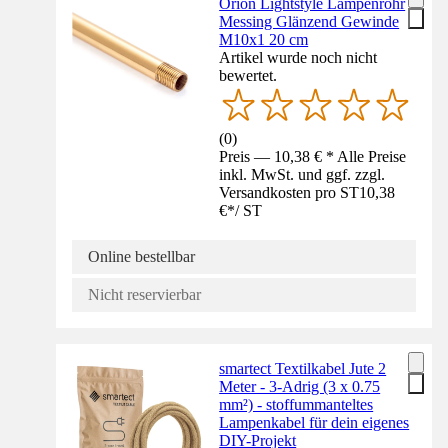
Orion Lightstyle Lampenrohr
Messing Glänzend Gewinde
M10x1 20 cm
Artikel wurde noch nicht
bewertet.
(
0
)
Preis — 10,38 € * Alle Preise
inkl. MwSt. und ggf. zzgl.
Versandkosten pro ST
10,38
€
*
/
ST
Online bestellbar
Nicht reservierbar
smartect Textilkabel Jute 2
Meter - 3-Adrig (3 x 0.75
mm²) - stoffummanteltes
Lampenkabel für dein eigenes
DIY-Projekt