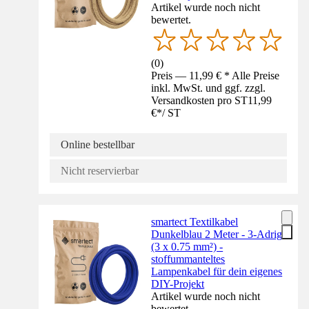
Artikel wurde noch nicht
bewertet.
(
0
)
Preis — 11,99 € * Alle Preise
inkl. MwSt. und ggf. zzgl.
Versandkosten pro ST
11,99
€
*
/
ST
Online bestellbar
Nicht reservierbar
smartect Textilkabel
Dunkelblau 2 Meter - 3-Adrig
(3 x 0.75 mm²) -
stoffummanteltes
Lampenkabel für dein eigenes
DIY-Projekt
Artikel wurde noch nicht
bewertet.