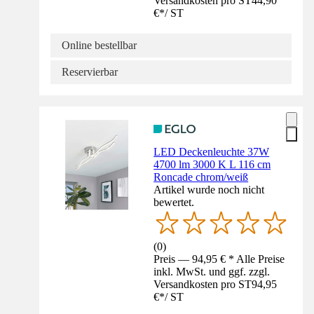
Versandkosten pro ST
44,90
€
*
/
ST
Online bestellbar
Reservierbar
LED Deckenleuchte 37W
4700 lm 3000 K L 116 cm
Roncade chrom/weiß
Artikel wurde noch nicht
bewertet.
(
0
)
Preis — 94,95 € * Alle Preise
inkl. MwSt. und ggf. zzgl.
Versandkosten pro ST
94,95
€
*
/
ST