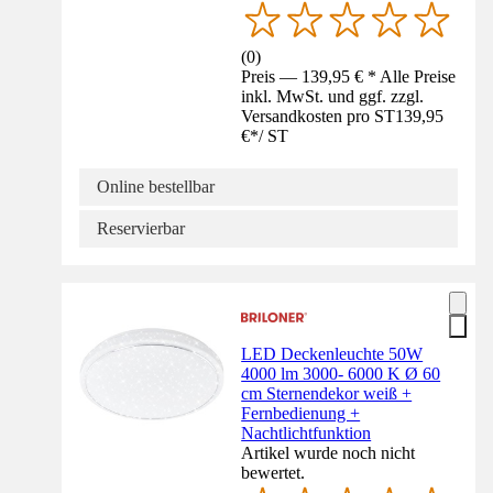
(
0
)
Preis — 139,95 € * Alle Preise
inkl. MwSt. und ggf. zzgl.
Versandkosten pro ST
139,95
€
*
/
ST
Online bestellbar
Reservierbar
LED Deckenleuchte 50W
4000 lm 3000- 6000 K Ø 60
cm Sternendekor weiß +
Fernbedienung +
Nachtlichtfunktion
Artikel wurde noch nicht
bewertet.