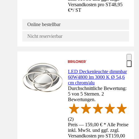
Versandkosten pro ST
48,95
€
*
/
ST
Online bestellbar
Nicht reservierbar
LED Deckenleuchte dimmbar
60W4800 lm 3000 K Ø 54,6
cm chrom/alu
Durchschnittliche Bewertung:
5 von 5 Sternen. 2
Bewertungen.
(
2
)
Preis — 159,00 € * Alle Preise
inkl. MwSt. und ggf. zzgl.
Versandkosten pro ST
159,00