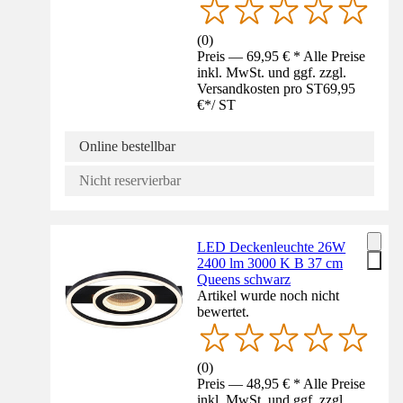
(
0
)
Preis — 69,95 € * Alle Preise
inkl. MwSt. und ggf. zzgl.
Versandkosten pro ST
69,95
€
*
/
ST
Online bestellbar
Nicht reservierbar
LED Deckenleuchte 26W
2400 lm 3000 K B 37 cm
Queens schwarz
Artikel wurde noch nicht
bewertet.
(
0
)
Preis — 48,95 € * Alle Preise
inkl. MwSt. und ggf. zzgl.