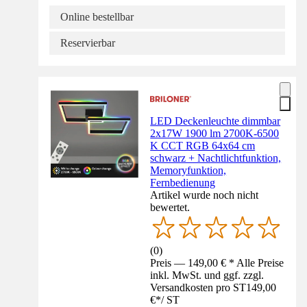
Online bestellbar
Reservierbar
LED Deckenleuchte dimmbar
2x17W 1900 lm 2700K-6500
K CCT RGB 64x64 cm
schwarz + Nachtlichtfunktion,
Memoryfunktion,
Fernbedienung
Artikel wurde noch nicht
bewertet.
(
0
)
Preis — 149,00 € * Alle Preise
inkl. MwSt. und ggf. zzgl.
Versandkosten pro ST
149,00
€
*
/
ST