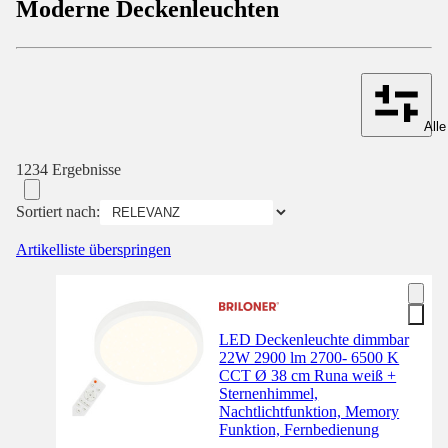
Moderne Deckenleuchten
Alle
1234 Ergebnisse
Sortiert nach:
Artikelliste überspringen
LED Deckenleuchte dimmbar
22W 2900 lm 2700- 6500 K
CCT Ø 38 cm Runa weiß +
Sternenhimmel,
Nachtlichtfunktion, Memory
Funktion, Fernbedienung