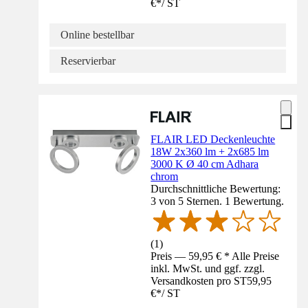
€
*
/
ST
Online bestellbar
Reservierbar
FLAIR LED Deckenleuchte
18W 2x360 lm + 2x685 lm
3000 K Ø 40 cm Adhara
chrom
Durchschnittliche Bewertung:
3 von 5 Sternen. 1 Bewertung.
(
1
)
Preis — 59,95 € * Alle Preise
inkl. MwSt. und ggf. zzgl.
Versandkosten pro ST
59,95
€
*
/
ST