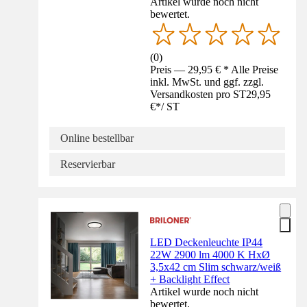
Artikel wurde noch nicht
bewertet.
(
0
)
Preis — 29,95 € * Alle Preise
inkl. MwSt. und ggf. zzgl.
Versandkosten pro ST
29,95
€
*
/
ST
Online bestellbar
Reservierbar
LED Deckenleuchte IP44
22W 2900 lm 4000 K HxØ
3,5x42 cm Slim schwarz/weiß
+ Backlight Effect
Artikel wurde noch nicht
bewertet.