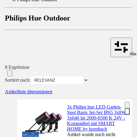
Philips Hue Outdoor
Alle
8 Ergebnisse
Sortiert nach:
Artikelliste überspringen
3x Philips hue LED Garten-
Spot Basis 3er-Set IP65 3x8W
3x640 lm 2000-6500 K 24V -
Kompatibel mit SMART
HOME by hornbach
Artikel wurde noch nicht