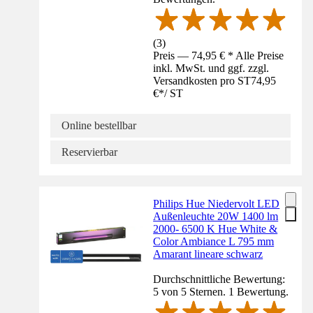
(
3
)
Preis — 74,95 € * Alle Preise
inkl. MwSt. und ggf. zzgl.
Versandkosten pro ST
74,95
€
*
/
ST
Online bestellbar
Reservierbar
Philips Hue Niedervolt LED
Außenleuchte 20W 1400 lm
2000- 6500 K Hue White &
Color Ambiance L 795 mm
Amarant lineare schwarz
Durchschnittliche Bewertung:
5 von 5 Sternen. 1 Bewertung.