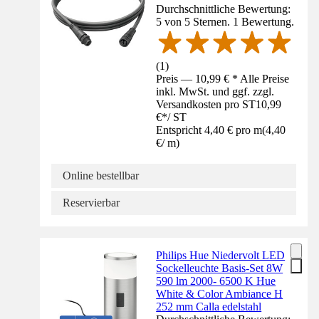
Durchschnittliche Bewertung:
5 von 5 Sternen. 1 Bewertung.
(
1
)
Preis — 10,99 € * Alle Preise
inkl. MwSt. und ggf. zzgl.
Versandkosten pro ST
10,99
€
*
/
ST
Entspricht 4,40 € pro m
(
4,40
€
/
m
)
Online bestellbar
Reservierbar
Philips Hue Niedervolt LED
Sockelleuchte Basis-Set 8W
590 lm 2000- 6500 K Hue
White & Color Ambiance H
252 mm Calla edelstahl