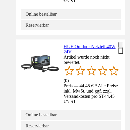
€
*
/
ST
Online bestellbar
Reservierbar
HUE Outdoor Netzteil 40W
24V
Artikel wurde noch nicht
bewertet.
(
0
)
Preis — 44,45 € * Alle Preise
inkl. MwSt. und ggf. zzgl.
Versandkosten pro ST
44,45
€
*
/
ST
Online bestellbar
Reservierbar