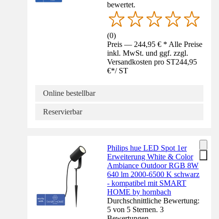
bewertet.
(
0
)
Preis — 244,95 € * Alle Preise
inkl. MwSt. und ggf. zzgl.
Versandkosten pro ST
244,95
€
*
/
ST
Online bestellbar
Reservierbar
Philips hue LED Spot 1er
Erweiterung White & Color
Ambiance Outdoor RGB 8W
640 lm 2000-6500 K schwarz
- kompatibel mit SMART
HOME by hornbach
Durchschnittliche Bewertung:
5 von 5 Sternen. 3
Bewertungen.