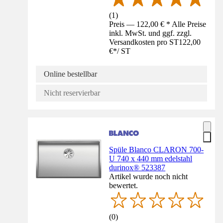
(
1
)
Preis — 122,00 € * Alle Preise
inkl. MwSt. und ggf. zzgl.
Versandkosten pro ST
122,00
€
*
/
ST
Online bestellbar
Nicht reservierbar
Spüle Blanco CLARON 700-
U 740 x 440 mm edelstahl
durinox® 523387
Artikel wurde noch nicht
bewertet.
(
0
)