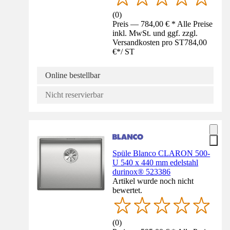
(
0
)
Preis — 784,00 € * Alle Preise
inkl. MwSt. und ggf. zzgl.
Versandkosten pro ST
784,00
€
*
/
ST
Online bestellbar
Nicht reservierbar
Spüle Blanco CLARON 500-
U 540 x 440 mm edelstahl
durinox® 523386
Artikel wurde noch nicht
bewertet.
(
0
)