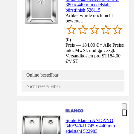
380 x 440 mm edelstahl
bürstfinish 526115
Artikel wurde noch nicht
bewertet.
(
0
)
Preis — 184,00 € * Alle Preise
inkl. MwSt. und ggf. zzgl.
Versandkosten pro ST
184,00
€
*
/
ST
Online bestellbar
Nicht reservierbar
Spüle Blanco ANDANO
340/340-U 745 x 440 mm
edelstahl 522983