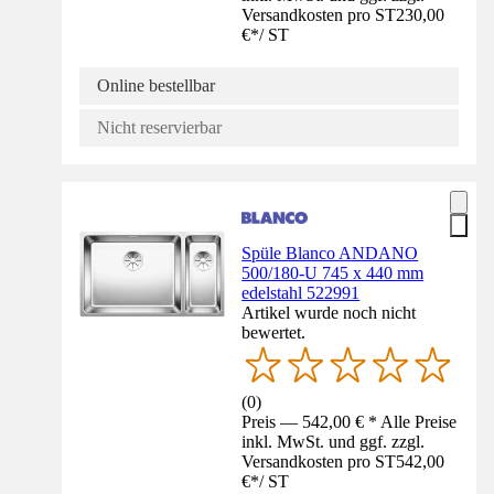
Versandkosten pro ST
230,00
€
*
/
ST
Online bestellbar
Nicht reservierbar
Spüle Blanco ANDANO
500/180-U 745 x 440 mm
edelstahl 522991
Artikel wurde noch nicht
bewertet.
(
0
)
Preis — 542,00 € * Alle Preise
inkl. MwSt. und ggf. zzgl.
Versandkosten pro ST
542,00
€
*
/
ST