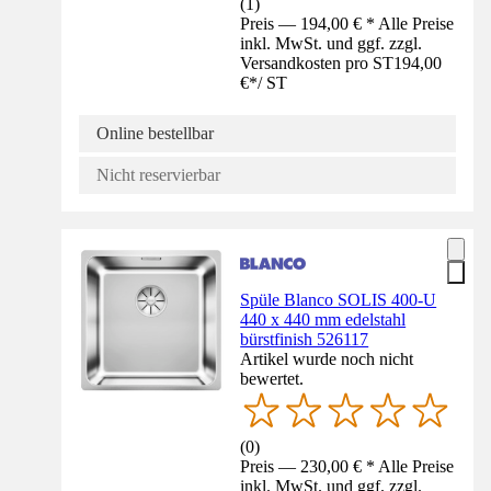
(
1
)
Preis — 194,00 € * Alle Preise
inkl. MwSt. und ggf. zzgl.
Versandkosten pro ST
194,00
€
*
/
ST
Online bestellbar
Nicht reservierbar
Spüle Blanco SOLIS 400-U
440 x 440 mm edelstahl
bürstfinish 526117
Artikel wurde noch nicht
bewertet.
(
0
)
Preis — 230,00 € * Alle Preise
inkl. MwSt. und ggf. zzgl.