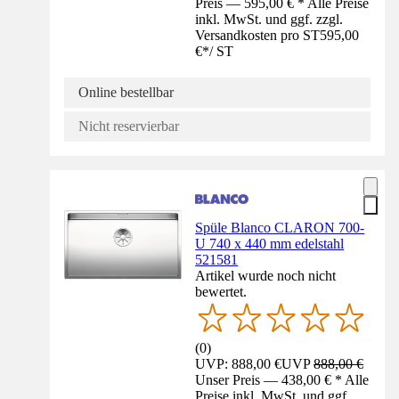
Preis — 595,00 € * Alle Preise
inkl. MwSt. und ggf. zzgl.
Versandkosten pro ST
595,00
€
*
/
ST
Online bestellbar
Nicht reservierbar
Spüle Blanco CLARON 700-
U 740 x 440 mm edelstahl
521581
Artikel wurde noch nicht
bewertet.
(
0
)
UVP: 888,00 €
UVP
888,00 €
Unser Preis — 438,00 € * Alle
Preise inkl. MwSt. und ggf.