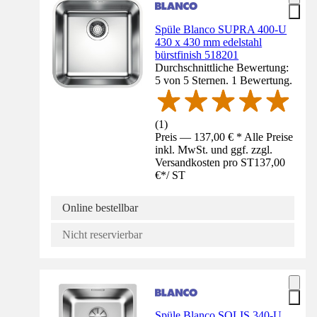
Spüle Blanco SUPRA 400-U
430 x 430 mm edelstahl
bürstfinish 518201
Durchschnittliche Bewertung:
5 von 5 Sternen. 1 Bewertung.
(
1
)
Preis — 137,00 € * Alle Preise
inkl. MwSt. und ggf. zzgl.
Versandkosten pro ST
137,00
€
*
/
ST
Online bestellbar
Nicht reservierbar
Spüle Blanco SOLIS 340-U