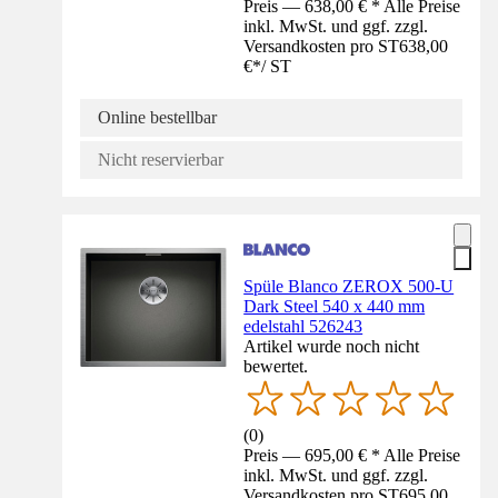
Preis — 638,00 € * Alle Preise
inkl. MwSt. und ggf. zzgl.
Versandkosten pro ST
638,00
€
*
/
ST
Online bestellbar
Nicht reservierbar
Spüle Blanco ZEROX 500-U
Dark Steel 540 x 440 mm
edelstahl 526243
Artikel wurde noch nicht
bewertet.
(
0
)
Preis — 695,00 € * Alle Preise
inkl. MwSt. und ggf. zzgl.
Versandkosten pro ST
695,00