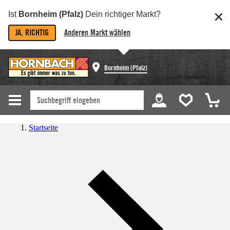
Ist
Bornheim (Pfalz)
Dein richtiger Markt?
JA, RICHTIG
Anderen Markt wählen
Bornheim (Pfalz)
Startseite