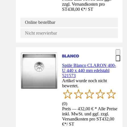
zzgl. Versandkosten pro
ST
438,00 €
*
/
ST
Online bestellbar
Nicht reservierbar
Spüle Blanco CLARON 400-
U 440 x 440 mm edelstahl
521573
Artikel wurde noch nicht
bewertet.
(
0
)
Preis — 432,00 € * Alle Preise
inkl. MwSt. und ggf. zzgl.
Versandkosten pro ST
432,00
€
*
/
ST