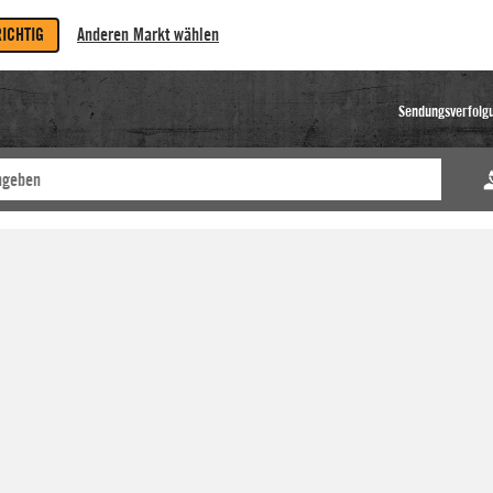
RICHTIG
Anderen Markt wählen
Sendungsverfolg