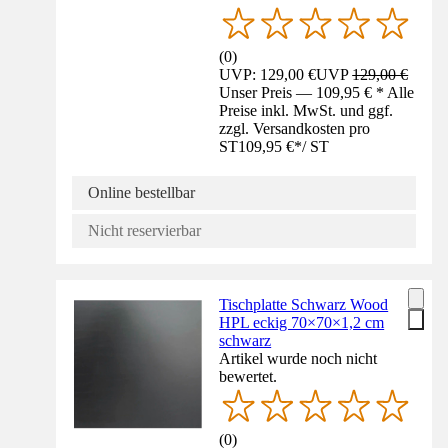
(
0
)
UVP: 129,00 €
UVP
129,00 €
Unser Preis — 109,95 € * Alle
Preise inkl. MwSt. und ggf.
zzgl. Versandkosten pro
ST
109,95 €
*
/
ST
Online bestellbar
Nicht reservierbar
Tischplatte Schwarz Wood
HPL eckig 70×70×1,2 cm
schwarz
Artikel wurde noch nicht
bewertet.
(
0
)