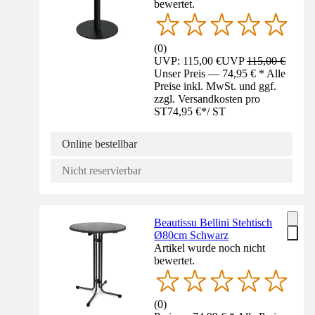
bewertet.
(
0
)
UVP: 115,00 €
UVP
115,00 €
Unser Preis — 74,95 € * Alle
Preise inkl. MwSt. und ggf.
zzgl. Versandkosten pro
ST
74,95 €
*
/
ST
Online bestellbar
Nicht reservierbar
Beautissu Bellini Stehtisch
Ø80cm Schwarz
Artikel wurde noch nicht
bewertet.
(
0
)