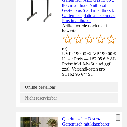
Gartentisch Alco Gastro 80 x
80 cm anthrazit/anthrazit
Gestell aus Stahl in anthrazit,
Gartentischplatte aus Compac
Plus in anthrazit
Artikel wurde noch nicht
bewertet.
(
0
)
UVP: 199,00 €
UVP
199,00 €
Unser Preis — 162,95 € * Alle
Preise inkl. MwSt. und ggf.
zzgl. Versandkosten pro
ST
162,95 €
*
/
ST
Online bestellbar
Nicht reservierbar
Quadratischer Bistro-
Gartentisch mit klappbarer