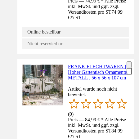
Preis — 74,99 € * Alle Preise
inkl. MwSt. und ggf. zzgl.
Versandkosten pro ST
74,99
€
*
/
ST
Online bestellbar
Nicht reservierbar
FRANK FLECHTWAREN |
Hoher Gartentisch Ornamente,
METALL , 56 x 56 x 107 cm
Artikel wurde noch nicht
bewertet.
(
0
)
Preis — 84,99 € * Alle Preise
inkl. MwSt. und ggf. zzgl.
Versandkosten pro ST
84,99
€
*
/
ST