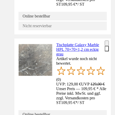
ST
109,95 €
*
/
ST
Online bestellbar
Nicht reservierbar
Tischplatte Galaxy Marble
HPL 70×70×1,2 cm eckig
grau
Artikel wurde noch nicht
bewertet.
(
0
)
UVP: 129,00 €
UVP
129,00 €
Unser Preis — 109,95 € * Alle
Preise inkl. MwSt. und ggf.
zzgl. Versandkosten pro
ST
109,95 €
*
/
ST
Online bestellbar