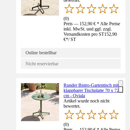
bewertet.
(
0
)
Preis — 152,90 € * Alle Preise
inkl. MwSt. und ggf. zzgl.
Versandkosten pro ST
152,90
€
*
/
ST
Online bestellbar
Nicht reservierbar
Runder Bistro-Gartentisch mit
klappbarer Tischplatte 70 x 72
cm - Oviala
Artikel wurde noch nicht
bewertet.
(
0
)
Preis — 152,90 € * Alle Preise