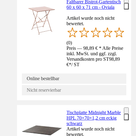
Faltbarer Bistrot-Gartentisch
60 x 60 x 71 cm - Oviala
Artikel wurde noch nicht
bewertet.
(
0
)
Preis — 98,89 € * Alle Preise
inkl. MwSt. und ggf. zzgl.
Versandkosten pro ST
98,89
€
*
/
ST
Online bestellbar
Nicht reservierbar
Tischplatte Midnight Marble
HPL 70×70×1,2 cm eckig
schwarz
Artikel wurde noch nicht
bewertet.