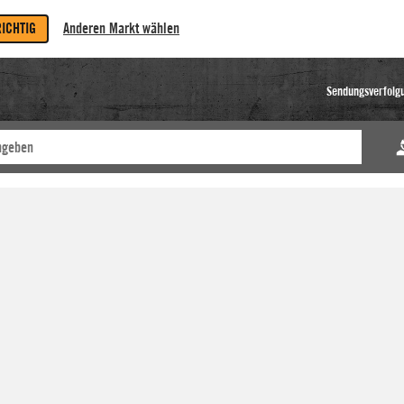
RICHTIG
Anderen Markt wählen
Sendungsverfolg