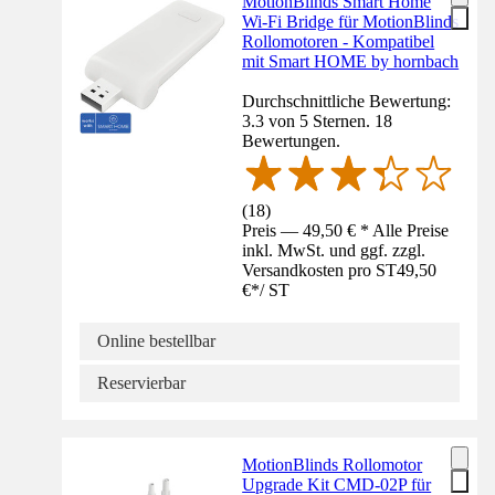
MotionBlinds Smart Home
Wi-Fi Bridge für MotionBlinds
Rollomotoren - Kompatibel
mit Smart HOME by hornbach
Durchschnittliche Bewertung:
3.3 von 5 Sternen. 18
Bewertungen.
(
18
)
Preis — 49,50 € * Alle Preise
inkl. MwSt. und ggf. zzgl.
Versandkosten pro ST
49,50
€
*
/
ST
Online bestellbar
Reservierbar
MotionBlinds Rollomotor
Upgrade Kit CMD-02P für