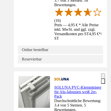
3.7 von 5 Sternen. 16
Bewertungen.
(
16
)
Preis — 4,95 € * Alle Preise
inkl. MwSt. und ggf. zzgl.
Versandkosten pro ST
4,95 €
*
/
ST
Online bestellbar
Reservierbar
SOLUNA PVC-Klemmträger
für Alu-Jalousien weiß 2er-
Pack
Durchschnittliche Bewertung:
3.4 von 5 Sternen. 5
Bewertungen.