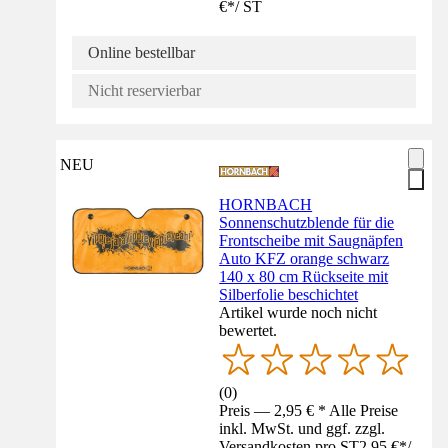
€
*
/
ST
Online bestellbar
Nicht reservierbar
NEU
HORNBACH
Sonnenschutzblende für die
Frontscheibe mit Saugnäpfen
Auto KFZ orange schwarz
140 x 80 cm Rückseite mit
Silberfolie beschichtet
Artikel wurde noch nicht
bewertet.
(
0
)
Preis — 2,95 € * Alle Preise
inkl. MwSt. und ggf. zzgl.
Versandkosten pro ST
2,95 €
*
/