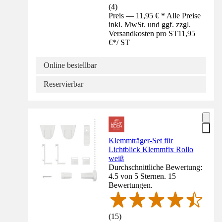
(
4
)
Preis — 11,95 € * Alle Preise
inkl. MwSt. und ggf. zzgl.
Versandkosten pro ST
11,95
€
*
/
ST
Online bestellbar
Reservierbar
Klemmträger-Set für
Lichtblick Klemmfix Rollo
weiß
Durchschnittliche Bewertung:
4.5 von 5 Sternen. 15
Bewertungen.
(
15
)