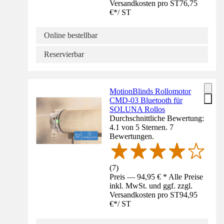
Versandkosten pro ST
76,75
€
*
/
ST
Online bestellbar
Reservierbar
MotionBlinds Rollomotor
CMD-03 Bluetooth für
SOLUNA Rollos
Durchschnittliche Bewertung:
4.1 von 5 Sternen. 7
Bewertungen.
(
7
)
Preis — 94,95 € * Alle Preise
inkl. MwSt. und ggf. zzgl.
Versandkosten pro ST
94,95
€
*
/
ST