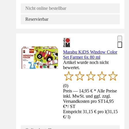
Nicht online bestellbar
Reservierbar
Marabu KiDS Window Color
Set Farmer 6x 80 ml
Artikel wurde noch nicht
bewertet.
(
0
)
Preis — 14,95 € * Alle Preise
inkl. MwSt. und ggf. zzgl.
Versandkosten pro ST
14,95
€
*
/
ST
Entspricht 31,15 € pro l
(
31,15
€
/
l
)