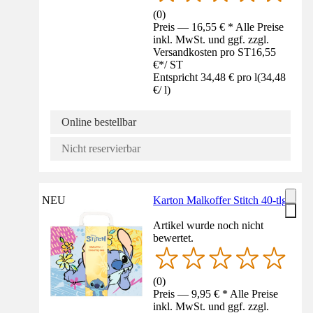
(
0
)
Preis — 16,55 € * Alle Preise
inkl. MwSt. und ggf. zzgl.
Versandkosten pro ST
16,55
€
*
/
ST
Entspricht 34,48 € pro l
(
34,48
€
/
l
)
Online bestellbar
Nicht reservierbar
NEU
Karton Malkoffer Stitch 40-tlg.
Artikel wurde noch nicht
bewertet.
(
0
)
Preis — 9,95 € * Alle Preise
inkl. MwSt. und ggf. zzgl.