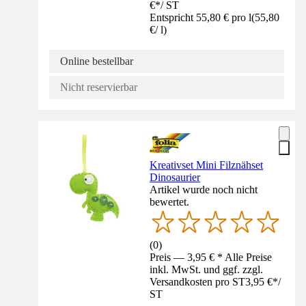
€
*
/
ST
Entspricht 55,80 € pro l
(
55,80
€
/
l
)
Online bestellbar
Nicht reservierbar
Kreativset Mini Filznähset
Dinosaurier
Artikel wurde noch nicht
bewertet.
(
0
)
Preis — 3,95 € * Alle Preise
inkl. MwSt. und ggf. zzgl.
Versandkosten pro ST
3,95 €
*
/
ST