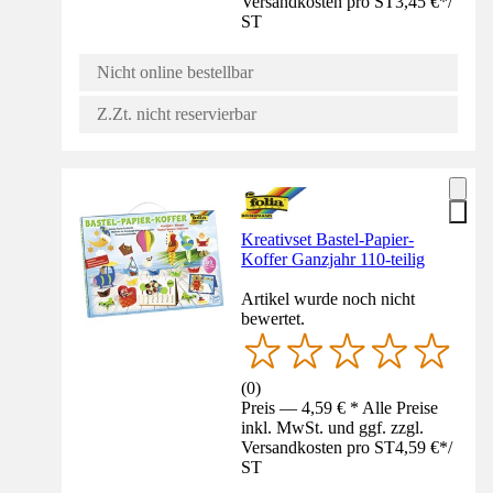
Versandkosten pro ST
3,45 €
*
/
ST
Nicht online bestellbar
Z.Zt. nicht reservierbar
Kreativset Bastel-Papier-
Koffer Ganzjahr 110-teilig
Artikel wurde noch nicht
bewertet.
(
0
)
Preis — 4,59 € * Alle Preise
inkl. MwSt. und ggf. zzgl.
Versandkosten pro ST
4,59 €
*
/
ST