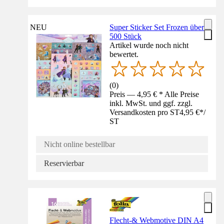
NEU
Super Sticker Set Frozen über
500 Stück
Artikel wurde noch nicht
bewertet.
(
0
)
Preis — 4,95 € * Alle Preise
inkl. MwSt. und ggf. zzgl.
Versandkosten pro ST
4,95 €
*
/
ST
Nicht online bestellbar
Reservierbar
Flecht-& Webmotive DIN A4