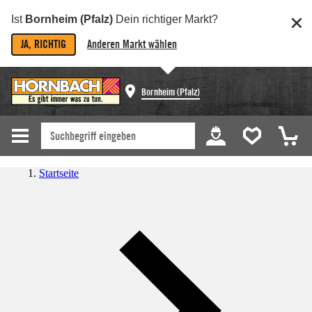
Ist
Bornheim (Pfalz)
Dein richtiger Markt?
JA, RICHTIG
Anderen Markt wählen
Bornheim (Pfalz)
Startseite