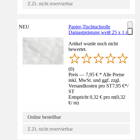
Z.Zt. nicht reservierbar
NEU
Papier-Tischtuchrolle
Damastprägung weiß 25 x 1 m
Artikel wurde noch nicht
bewertet.
(
0
)
Preis — 7,95 € * Alle Preise
inkl. MwSt. und ggf. zzgl.
Versandkosten pro ST
7,95 €
*
/
ST
Entspricht 0,32 € pro m
(
0,32
€
/
m
)
Online bestellbar
Z.Zt. nicht reservierbar