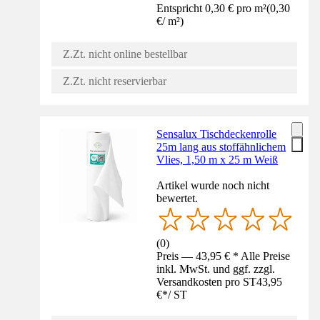
Entspricht 0,30 € pro m²
(
0,30
€
/
m²
)
Z.Zt. nicht online bestellbar
Z.Zt. nicht reservierbar
Sensalux Tischdeckenrolle
25m lang aus stoffähnlichem
Vlies, 1,50 m x 25 m Weiß
Artikel wurde noch nicht
bewertet.
(
0
)
Preis — 43,95 € * Alle Preise
inkl. MwSt. und ggf. zzgl.
Versandkosten pro ST
43,95
€
*
/
ST