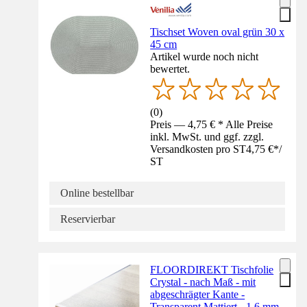
Tischset Woven oval grün 30 x
45 cm
Artikel wurde noch nicht
bewertet.
(
0
)
Preis — 4,75 € * Alle Preise
inkl. MwSt. und ggf. zzgl.
Versandkosten pro ST
4,75 €
*
/
ST
Online bestellbar
Reservierbar
FLOORDIREKT Tischfolie
Crystal - nach Maß - mit
abgeschrägter Kante -
Transparent Mattiert - 1,6 mm