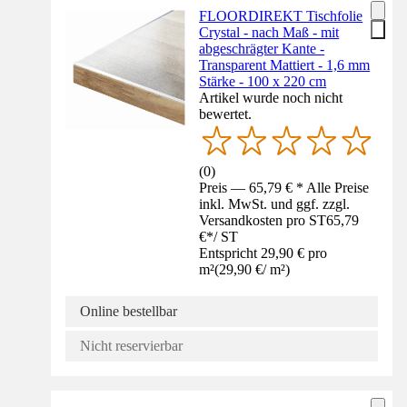
FLOORDIREKT Tischfolie
Crystal - nach Maß - mit
abgeschrägter Kante -
Transparent Mattiert - 1,6 mm
Stärke - 100 x 220 cm
Artikel wurde noch nicht
bewertet.
(
0
)
Preis — 65,79 € * Alle Preise
inkl. MwSt. und ggf. zzgl.
Versandkosten pro ST
65,79
€
*
/
ST
Entspricht 29,90 € pro
m²
(
29,90 €
/
m²
)
Online bestellbar
Nicht reservierbar