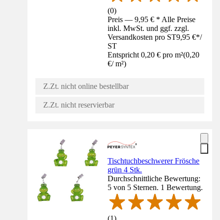
(
0
)
Preis — 9,95 € * Alle Preise
inkl. MwSt. und ggf. zzgl.
Versandkosten pro ST
9,95 €
*
/
ST
Entspricht 0,20 € pro m²
(
0,20
€
/
m²
)
Z.Zt. nicht online bestellbar
Z.Zt. nicht reservierbar
Tischtuchbeschwerer Frösche
grün 4 Stk.
Durchschnittliche Bewertung:
5 von 5 Sternen. 1 Bewertung.
(
1
)