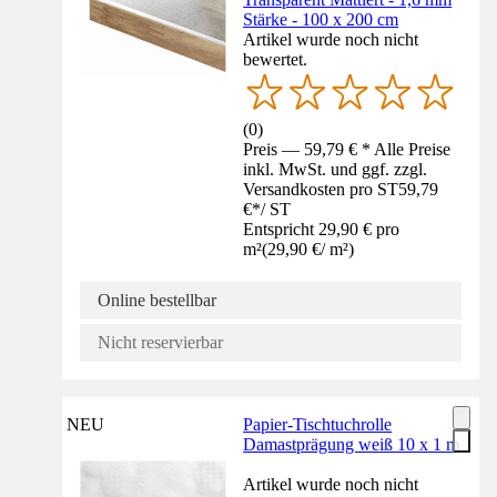
Stärke - 100 x 200 cm
Artikel wurde noch nicht
bewertet.
(
0
)
Preis — 59,79 € * Alle Preise
inkl. MwSt. und ggf. zzgl.
Versandkosten pro ST
59,79
€
*
/
ST
Entspricht 29,90 € pro
m²
(
29,90 €
/
m²
)
Online bestellbar
Nicht reservierbar
NEU
Papier-Tischtuchrolle
Damastprägung weiß 10 x 1 m
Artikel wurde noch nicht