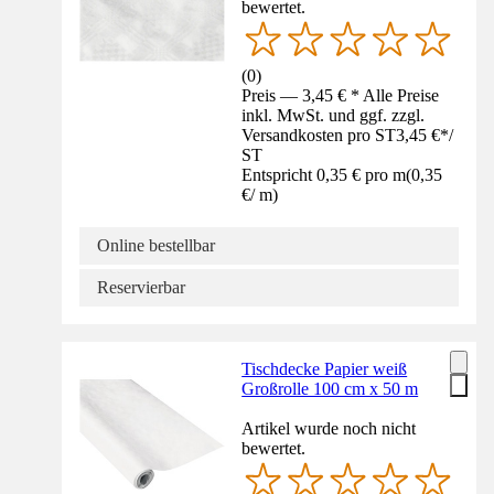
bewertet.
(
0
)
Preis — 3,45 € * Alle Preise
inkl. MwSt. und ggf. zzgl.
Versandkosten pro ST
3,45 €
*
/
ST
Entspricht 0,35 € pro m
(
0,35
€
/
m
)
Online bestellbar
Reservierbar
Tischdecke Papier weiß
Großrolle 100 cm x 50 m
Artikel wurde noch nicht
bewertet.