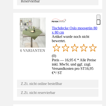
Reservierbar
Tischdecke Oslo moosgrün 80
x 80 cm
Artikel wurde noch nicht
bewertet.
6 VARIANTEN
(
0
)
Preis — 16,95 € * Alle Preise
inkl. MwSt. und ggf. zzgl.
Versandkosten pro ST
16,95
€
*
/
ST
Z.Zt. nicht online bestellbar
Z.Zt. nicht reservierbar