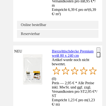
Versandkosten pro m
8,95 €
*
/
m
Entspricht 6,39 € pro m²
(
6,39
€
/
m²
)
Online bestellbar
Reservierbar
NEU
Bierzelttischdecke Premium
weiß 80 x 240 cm
Artikel wurde noch nicht
bewertet.
(
0
)
Preis — 2,95 € * Alle Preise
inkl. MwSt. und ggf. zzgl.
Versandkosten pro ST
2,95 €
*
/
ST
Entspricht 1,23 € pro m
(
1,23
€
/
m
)