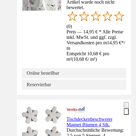
Artikel wurde noch nicht
bewertet.
(
0
)
Preis — 14,95 € * Alle Preise
inkl. MwSt. und ggf. zzgl.
Versandkosten pro m
14,95 €
*
/
m
Entspricht 10,68 € pro
m²
(
10,68 €
/
m²
)
Online bestellbar
Reservierbar
Tischdeckenbeschwerer
Magnet Blumen 4 Stk.
Durchschnittliche Bewertung:
2.5 von 5 Sternen. 4