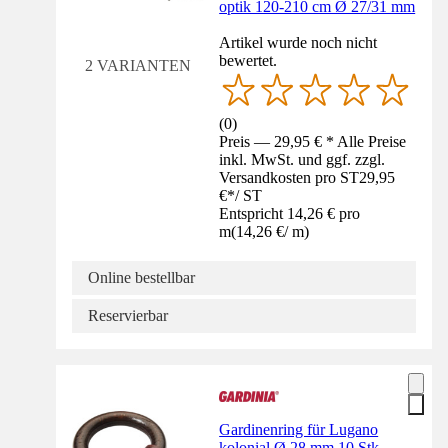
optik 120-210 cm Ø 27/31 mm
Artikel wurde noch nicht
bewertet.
2 VARIANTEN
(
0
)
Preis — 29,95 € * Alle Preise
inkl. MwSt. und ggf. zzgl.
Versandkosten pro ST
29,95
€
*
/
ST
Entspricht 14,26 € pro
m
(
14,26 €
/
m
)
Online bestellbar
Reservierbar
Gardinenring für Lugano
kolonial Ø 28 mm 10 Stk.