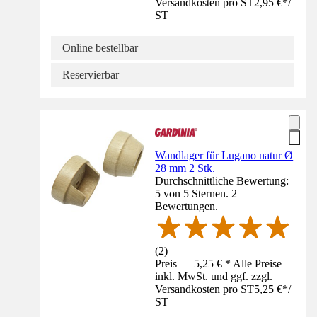
Versandkosten pro ST
2,95 €
*
/
ST
Online bestellbar
Reservierbar
Wandlager für Lugano natur Ø
28 mm 2 Stk.
Durchschnittliche Bewertung:
5 von 5 Sternen. 2
Bewertungen.
(
2
)
Preis — 5,25 € * Alle Preise
inkl. MwSt. und ggf. zzgl.
Versandkosten pro ST
5,25 €
*
/
ST