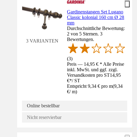
Gardinenstangen Set Lugano
Classic kolonial 160 cm Ø 28
mm
Durchschnittliche Bewertung:
2 von 5 Sternen. 3
Bewertungen.
3 VARIANTEN
(
3
)
Preis — 14,95 € * Alle Preise
inkl. MwSt. und ggf. zzgl.
Versandkosten pro ST
14,95
€
*
/
ST
Entspricht 9,34 € pro m
(
9,34
€
/
m
)
Online bestellbar
Nicht reservierbar