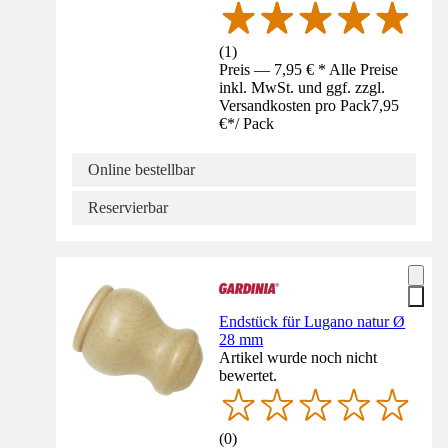
(
1
)
Preis — 7,95 € * Alle Preise
inkl. MwSt. und ggf. zzgl.
Versandkosten pro Pack
7,95
€
*
/
Pack
Online bestellbar
Reservierbar
Endstück für Lugano natur Ø
28 mm
Artikel wurde noch nicht
bewertet.
(
0
)