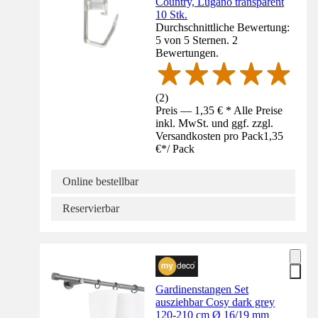
Country, Lugano transparent
10 Stk.
Durchschnittliche Bewertung:
5 von 5 Sternen. 2
Bewertungen.
(
2
)
Preis — 1,35 € * Alle Preise
inkl. MwSt. und ggf. zzgl.
Versandkosten pro Pack
1,35
€
*
/
Pack
Online bestellbar
Reservierbar
Gardinenstangen Set
ausziehbar Cosy dark grey
120-210 cm Ø 16/19 mm