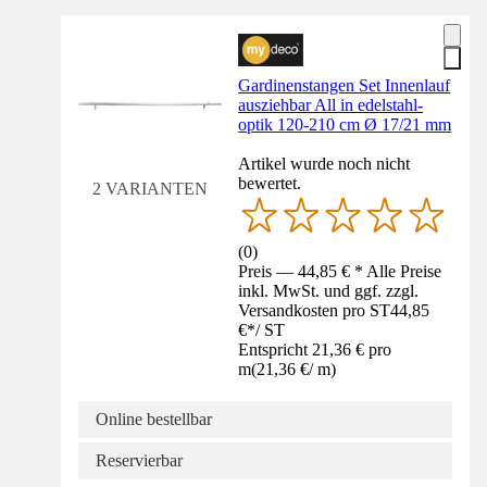
Gardinenstangen Set Innenlauf
ausziehbar All in edelstahl-
optik 120-210 cm Ø 17/21 mm
Artikel wurde noch nicht
bewertet.
2 VARIANTEN
(
0
)
Preis — 44,85 € * Alle Preise
inkl. MwSt. und ggf. zzgl.
Versandkosten pro ST
44,85
€
*
/
ST
Entspricht 21,36 € pro
m
(
21,36 €
/
m
)
Online bestellbar
Reservierbar