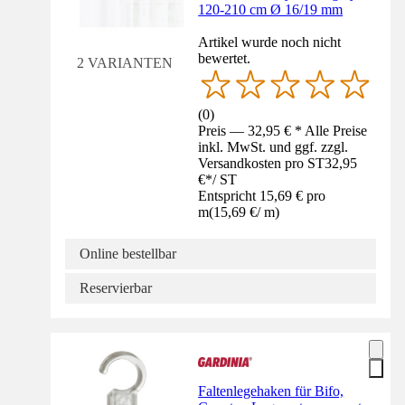
120-210 cm Ø 16/19 mm
Artikel wurde noch nicht
bewertet.
2 VARIANTEN
(
0
)
Preis — 32,95 € * Alle Preise
inkl. MwSt. und ggf. zzgl.
Versandkosten pro ST
32,95
€
*
/
ST
Entspricht 15,69 € pro
m
(
15,69 €
/
m
)
Online bestellbar
Reservierbar
Faltenlegehaken für Bifo,