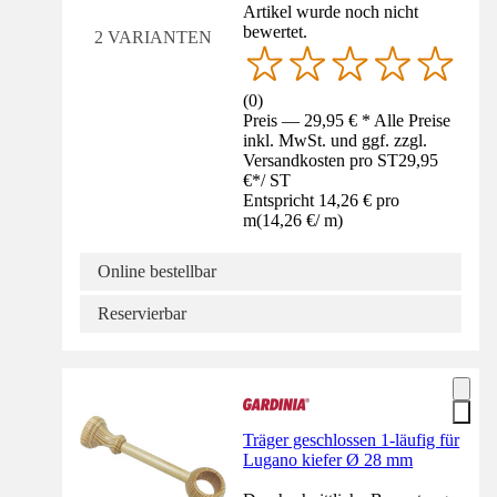
Artikel wurde noch nicht
bewertet.
2 VARIANTEN
(
0
)
Preis — 29,95 € * Alle Preise
inkl. MwSt. und ggf. zzgl.
Versandkosten pro ST
29,95
€
*
/
ST
Entspricht 14,26 € pro
m
(
14,26 €
/
m
)
Online bestellbar
Reservierbar
Träger geschlossen 1-läufig für
Lugano kiefer Ø 28 mm