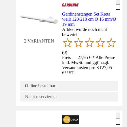
Gardinenstangen Set Kreta
weiß 120-210 cm Ø 16 mm/Ø
19 mm
Artikel wurde noch nicht
bewertet.
2 VARIANTEN
(
0
)
Preis — 27,95 € * Alle Preise
inkl. MwSt. und ggf. zzgl.
Versandkosten pro ST
27,95
€
*
/
ST
Online bestellbar
Nicht reservierbar