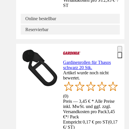
Versandkosten pro ST
2,95 €
*
/
ST
Online bestellbar
Reservierbar
Gardinenrollen für Thasos
schwarz 20 Stk.
Artikel wurde noch nicht
bewertet.
(
0
)
Preis — 3,45 € * Alle Preise
inkl. MwSt. und ggf. zzgl.
Versandkosten pro Pack
3,45
€
*
/
Pack
Entspricht 0,17 € pro ST
(
0,17
€
/
ST
)