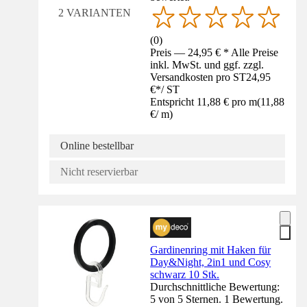
2 VARIANTEN
(
0
)
Preis — 24,95 € * Alle Preise
inkl. MwSt. und ggf. zzgl.
Versandkosten pro ST
24,95
€
*
/
ST
Entspricht 11,88 € pro m
(
11,88
€
/
m
)
Online bestellbar
Nicht reservierbar
Gardinenring mit Haken für
Day&Night, 2in1 und Cosy
schwarz 10 Stk.
Durchschnittliche Bewertung:
5 von 5 Sternen. 1 Bewertung.