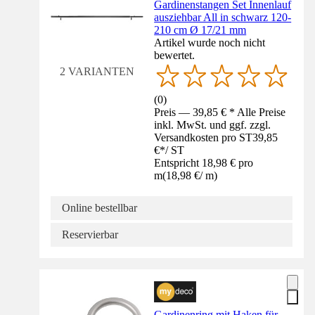
Gardinenstangen Set Innenlauf
ausziehbar All in schwarz 120-
210 cm Ø 17/21 mm
Artikel wurde noch nicht
bewertet.
2 VARIANTEN
(
0
)
Preis — 39,85 € * Alle Preise
inkl. MwSt. und ggf. zzgl.
Versandkosten pro ST
39,85
€
*
/
ST
Entspricht 18,98 € pro
m
(
18,98 €
/
m
)
Online bestellbar
Reservierbar
Gardinenring mit Haken für