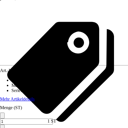
Art.-Nr.
434377
Artikeltyp
:
Faltenlegehaken
Material
:
Kunststoff
Serie
:
Bifo, Country, Lugano
Mehr Artikeldetails
Menge (ST)
1 ST