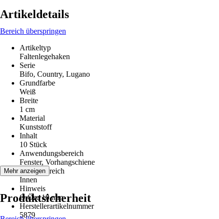
Artikeldetails
Bereich überspringen
Artikeltyp
Faltenlegehaken
Serie
Bifo, Country, Lugano
Grundfarbe
Weiß
Breite
1 cm
Material
Kunststoff
Inhalt
10 Stück
Anwendungsbereich
Fenster, Vorhangschiene
Einsatzbereich
Mehr anzeigen
Innen
Hinweis
Produktsicherheit
Ø Öse 10 mm
Herstellerartikelnummer
5879
Bereich überspringen