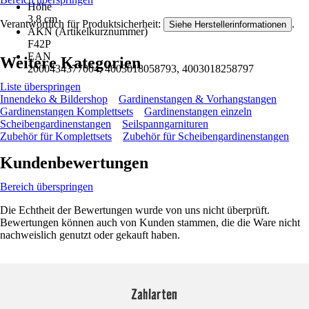
Höhe
3,8 cm
Verantwortlich für Produktsicherheit:
.
Siehe Herstellerinformationen
AKN (Artikelkurznummer)
F42P
EAN
Weitere Kategorien
2000434377004, 4003018058793, 4003018258797
Liste überspringen
Innendeko & Bildershop
Gardinenstangen & Vorhangstangen
Gardinenstangen Komplettsets
Gardinenstangen einzeln
Scheibengardinenstangen
Seilspanngarnituren
Zubehör für Komplettsets
Zubehör für Scheibengardinenstangen
Kundenbewertungen
Bereich überspringen
Die Echtheit der Bewertungen wurde von uns nicht überprüft.
Bewertungen können auch von Kunden stammen, die die Ware nicht
nachweislich genutzt oder gekauft haben.
Zahlarten