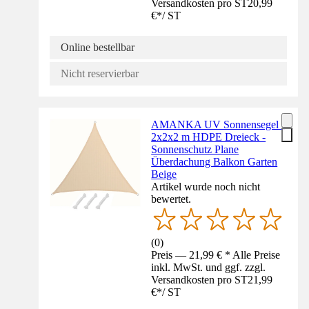
Versandkosten pro ST
20,99
€
*
/
ST
Online bestellbar
Nicht reservierbar
AMANKA UV Sonnensegel -
2x2x2 m HDPE Dreieck -
Sonnenschutz Plane
Überdachung Balkon Garten
Beige
Artikel wurde noch nicht
bewertet.
(
0
)
Preis — 21,99 € * Alle Preise
inkl. MwSt. und ggf. zzgl.
Versandkosten pro ST
21,99
€
*
/
ST