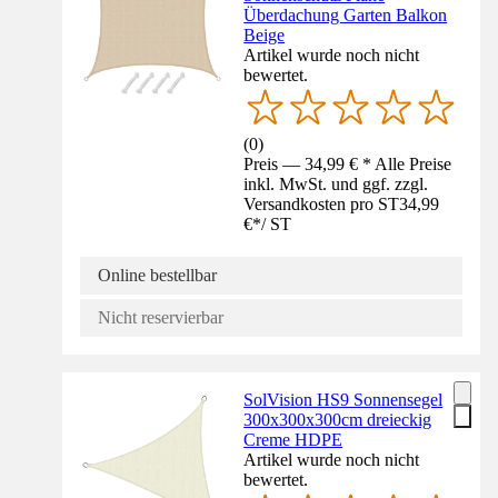
Überdachung Garten Balkon
Beige
Artikel wurde noch nicht
bewertet.
(
0
)
Preis — 34,99 € * Alle Preise
inkl. MwSt. und ggf. zzgl.
Versandkosten pro ST
34,99
€
*
/
ST
Online bestellbar
Nicht reservierbar
SolVision HS9 Sonnensegel
300x300x300cm dreieckig
Creme HDPE
Artikel wurde noch nicht
bewertet.