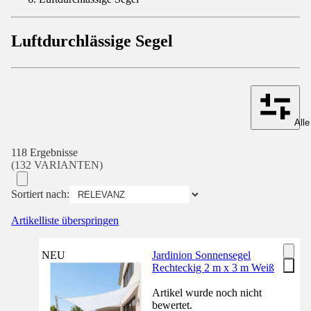
Luftdurchlässige Segel
Alle
118 Ergebnisse
(132 VARIANTEN)
Sortiert nach:
Artikelliste überspringen
NEU
Jardinion Sonnensegel
Rechteckig 2 m x 3 m Weiß
Artikel wurde noch nicht
bewertet.