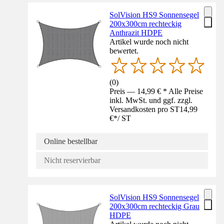
SolVision HS9 Sonnensegel
200x300cm rechteckig
Anthrazit HDPE
Artikel wurde noch nicht
bewertet.
(
0
)
Preis — 14,99 € * Alle Preise
inkl. MwSt. und ggf. zzgl.
Versandkosten pro ST
14,99
€
*
/
ST
Online bestellbar
Nicht reservierbar
SolVision HS9 Sonnensegel
200x300cm rechteckig Grau
HDPE