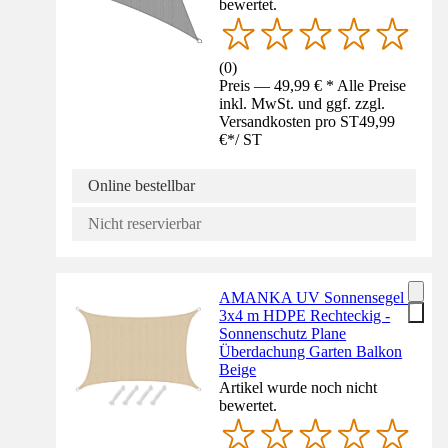
bewertet.
(
0
)
Preis — 49,99 € * Alle Preise
inkl. MwSt. und ggf. zzgl.
Versandkosten pro ST
49,99
€
*
/
ST
Online bestellbar
Nicht reservierbar
AMANKA UV Sonnensegel -
3x4 m HDPE Rechteckig -
Sonnenschutz Plane
Überdachung Garten Balkon
Beige
Artikel wurde noch nicht
bewertet.