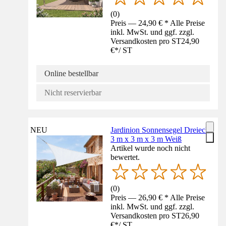
(
0
)
Preis — 24,90 € * Alle Preise
inkl. MwSt. und ggf. zzgl.
Versandkosten pro ST
24,90
€
*
/
ST
Online bestellbar
Nicht reservierbar
NEU
Jardinion Sonnensegel Dreieck
3 m x 3 m x 3 m Weiß
Artikel wurde noch nicht
bewertet.
(
0
)
Preis — 26,90 € * Alle Preise
inkl. MwSt. und ggf. zzgl.
Versandkosten pro ST
26,90
€
*
/
ST