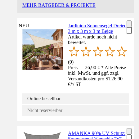
MEHR RATGEBER & PROJEKTE
NEU
Jardinion Sonnensegel Dreieck
3 m x 3 m x 3 m Beige
Artikel wurde noch nicht
bewertet.
(
0
)
Preis — 26,90 € * Alle Preise
inkl. MwSt. und ggf. zzgl.
Versandkosten pro ST
26,90
€
*
/
ST
Online bestellbar
Nicht reservierbar
AMANKA 90% UV Schutz:
Sonnensegel Viereckig 7x7 -