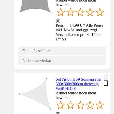
Artikel wurde noch nicht
bewertet.
(
0
)
Preis — 14,99 € * Alle Preise
inkl. MwSt. und ggf. zzgl.
Versandkosten pro ST
14,99
€
*
/
ST
Online bestellbar
Nicht reservierbar
SolVision HS9 Sonnensegel
300x300x300cm dreieckig
Weiß HDPE
Artikel wurde noch nicht
bewertet.
(
0
)