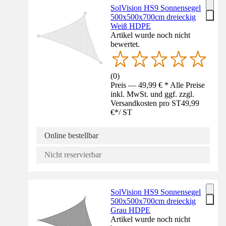
SolVision HS9 Sonnensegel
500x500x700cm dreieckig
Weiß HDPE
Artikel wurde noch nicht
bewertet.
(
0
)
Preis — 49,99 € * Alle Preise
inkl. MwSt. und ggf. zzgl.
Versandkosten pro ST
49,99
€
*
/
ST
Online bestellbar
Nicht reservierbar
SolVision HS9 Sonnensegel
500x500x700cm dreieckig
Grau HDPE
Artikel wurde noch nicht