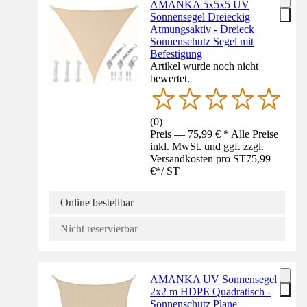
AMANKA 5x5x5 UV
Sonnensegel Dreieckig
Atmungsaktiv - Dreieck
Sonnenschutz Segel mit
Befestigung
Artikel wurde noch nicht
bewertet.
(
0
)
Preis — 75,99 € * Alle Preise
inkl. MwSt. und ggf. zzgl.
Versandkosten pro ST
75,99
€
*
/
ST
Online bestellbar
Nicht reservierbar
AMANKA UV Sonnensegel -
2x2 m HDPE Quadratisch -
Sonnenschutz Plane