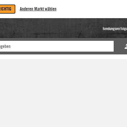
RICHTIG
Anderen Markt wählen
Sendungsverfolg