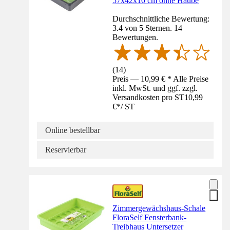
57x42x10 cm ohne Haube
Durchschnittliche Bewertung:
3.4 von 5 Sternen. 14
Bewertungen.
(
14
)
Preis — 10,99 € * Alle Preise
inkl. MwSt. und ggf. zzgl.
Versandkosten pro ST
10,99
€
*
/
ST
Online bestellbar
Reservierbar
Zimmergewächshaus-Schale
FloraSelf Fensterbank-
Treibhaus Untersetzer