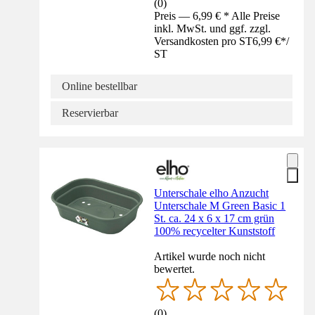
(
0
)
Preis — 6,99 € * Alle Preise
inkl. MwSt. und ggf. zzgl.
Versandkosten pro ST
6,99 €
*
/
ST
Online bestellbar
Reservierbar
Unterschale elho Anzucht
Unterschale M Green Basic 1
St. ca. 24 x 6 x 17 cm grün
100% recycelter Kunststoff
Artikel wurde noch nicht
bewertet.
(
0
)