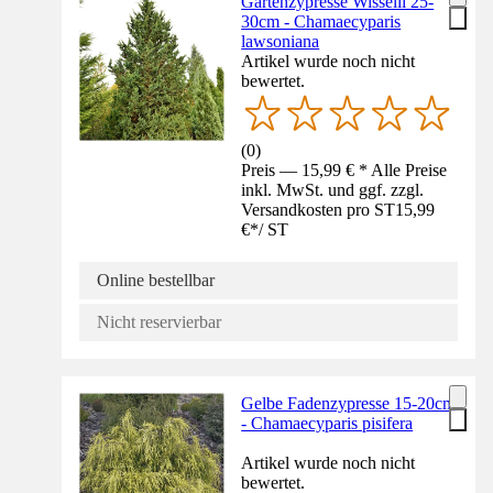
Gartenzypresse Wisselii 25-
30cm - Chamaecyparis
lawsoniana
Artikel wurde noch nicht
bewertet.
(
0
)
Preis — 15,99 € * Alle Preise
inkl. MwSt. und ggf. zzgl.
Versandkosten pro ST
15,99
€
*
/
ST
Online bestellbar
Nicht reservierbar
Gelbe Fadenzypresse 15-20cm
- Chamaecyparis pisifera
Artikel wurde noch nicht
bewertet.