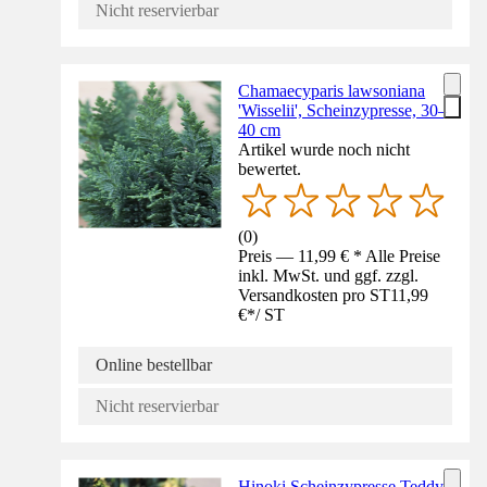
Nicht reservierbar
Chamaecyparis lawsoniana
'Wisselii', Scheinzypresse, 30–
40 cm
Artikel wurde noch nicht
bewertet.
(
0
)
Preis — 11,99 € * Alle Preise
inkl. MwSt. und ggf. zzgl.
Versandkosten pro ST
11,99
€
*
/
ST
Online bestellbar
Nicht reservierbar
Hinoki Scheinzypresse Teddy