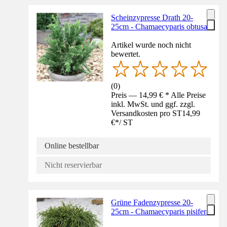
Scheinzypresse Drath 20-
25cm - Chamaecyparis obtusa
Artikel wurde noch nicht
bewertet.
(
0
)
Preis — 14,99 € * Alle Preise
inkl. MwSt. und ggf. zzgl.
Versandkosten pro ST
14,99
€
*
/
ST
Online bestellbar
Nicht reservierbar
Grüne Fadenzypresse 20-
25cm - Chamaecyparis pisifera