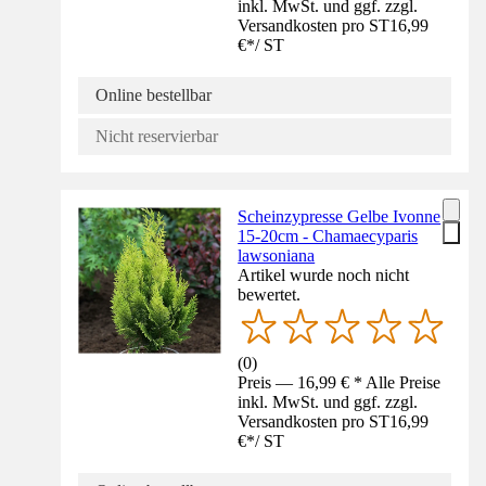
inkl. MwSt. und ggf. zzgl.
Versandkosten pro ST
16,99
€
*
/
ST
Online bestellbar
Nicht reservierbar
Scheinzypresse Gelbe Ivonne
15-20cm - Chamaecyparis
lawsoniana
Artikel wurde noch nicht
bewertet.
(
0
)
Preis — 16,99 € * Alle Preise
inkl. MwSt. und ggf. zzgl.
Versandkosten pro ST
16,99
€
*
/
ST