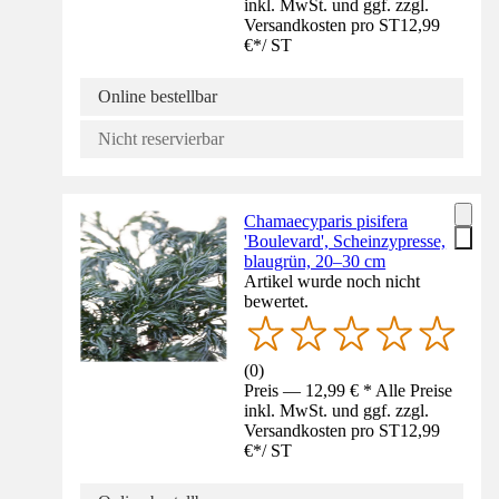
inkl. MwSt. und ggf. zzgl.
Versandkosten pro ST
12,99
€
*
/
ST
Online bestellbar
Nicht reservierbar
Chamaecyparis pisifera
'Boulevard', Scheinzypresse,
blaugrün, 20–30 cm
Artikel wurde noch nicht
bewertet.
(
0
)
Preis — 12,99 € * Alle Preise
inkl. MwSt. und ggf. zzgl.
Versandkosten pro ST
12,99
€
*
/
ST