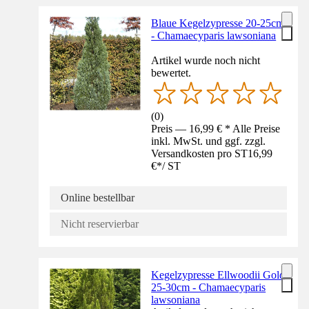
Blaue Kegelzypresse 20-25cm
- Chamaecyparis lawsoniana
Artikel wurde noch nicht
bewertet.
(
0
)
Preis — 16,99 € * Alle Preise
inkl. MwSt. und ggf. zzgl.
Versandkosten pro ST
16,99
€
*
/
ST
Online bestellbar
Nicht reservierbar
Kegelzypresse Ellwoodii Gold
25-30cm - Chamaecyparis
lawsoniana