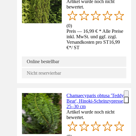
Artikel wurde noch nicht
bewertet.
(
0
)
Preis — 16,99 € * Alle Preise
inkl. MwSt. und ggf. zzgl.
Versandkosten pro ST
16,99
€
*
/
ST
Online bestellbar
Nicht reservierbar
Chamaecyparis obtusa 'Teddy
Bear', Hinoki-Scheinzypresse,
25–30 cm
Artikel wurde noch nicht
bewertet.