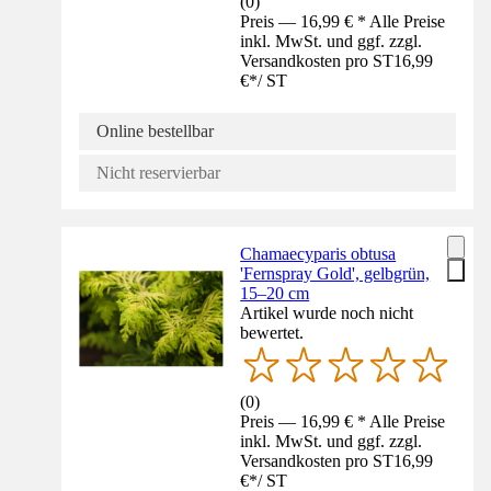
(
0
)
Preis — 16,99 € * Alle Preise
inkl. MwSt. und ggf. zzgl.
Versandkosten pro ST
16,99
€
*
/
ST
Online bestellbar
Nicht reservierbar
Chamaecyparis obtusa
'Fernspray Gold', gelbgrün,
15–20 cm
Artikel wurde noch nicht
bewertet.
(
0
)
Preis — 16,99 € * Alle Preise
inkl. MwSt. und ggf. zzgl.
Versandkosten pro ST
16,99
€
*
/
ST