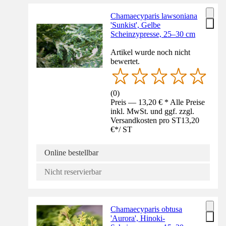
Chamaecyparis lawsoniana
'Sunkist', Gelbe
Scheinzypresse, 25–30 cm
Artikel wurde noch nicht
bewertet.
(
0
)
Preis — 13,20 € * Alle Preise
inkl. MwSt. und ggf. zzgl.
Versandkosten pro ST
13,20
€
*
/
ST
Online bestellbar
Nicht reservierbar
Chamaecyparis obtusa
'Aurora', Hinoki-