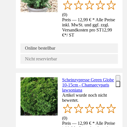
(
0
)
Preis — 12,99 € * Alle Preise
inkl. MwSt. und ggf. zzgl.
Versandkosten pro ST
12,99
€
*
/
ST
Online bestellbar
Nicht reservierbar
Scheinzypresse Green Globe
10-15cm - Chamaecyparis
lawsoniana
Artikel wurde noch nicht
bewertet.
(
0
)
Preis — 12,99 € * Alle Preise