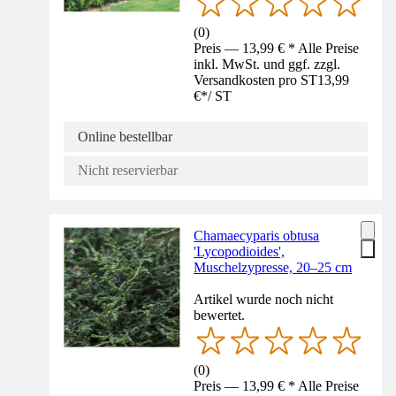
(
0
)
Preis — 13,99 € * Alle Preise
inkl. MwSt. und ggf. zzgl.
Versandkosten pro ST
13,99
€
*
/
ST
Online bestellbar
Nicht reservierbar
Chamaecyparis obtusa
'Lycopodioides',
Muschelzypresse, 20–25 cm
Artikel wurde noch nicht
bewertet.
(
0
)
Preis — 13,99 € * Alle Preise