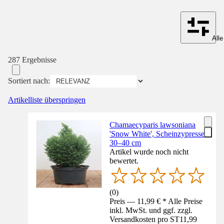
Alle
287 Ergebnisse
Sortiert nach:
Artikelliste überspringen
Chamaecyparis lawsoniana
'Snow White', Scheinzypresse,
30–40 cm
Artikel wurde noch nicht
bewertet.
(
0
)
Preis — 11,99 € * Alle Preise
inkl. MwSt. und ggf. zzgl.
Versandkosten pro ST
11,99