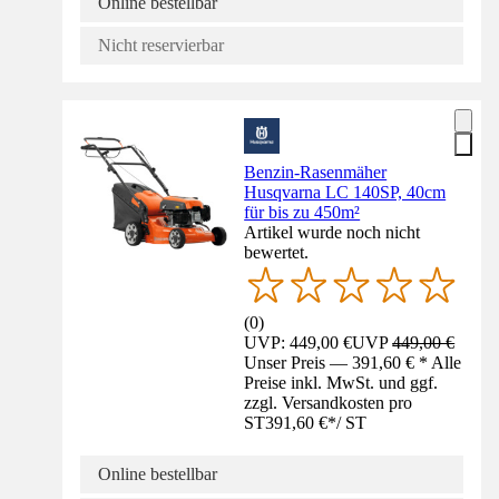
Online bestellbar
Nicht reservierbar
Benzin-Rasenmäher
Husqvarna LC 140SP, 40cm
für bis zu 450m²
Artikel wurde noch nicht
bewertet.
(
0
)
UVP: 449,00 €
UVP
449,00 €
Unser Preis — 391,60 € * Alle
Preise inkl. MwSt. und ggf.
zzgl. Versandkosten pro
ST
391,60 €
*
/
ST
Online bestellbar