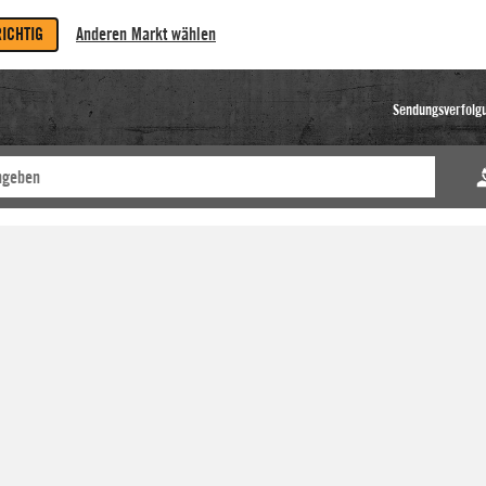
RICHTIG
Anderen Markt wählen
Sendungsverfolg