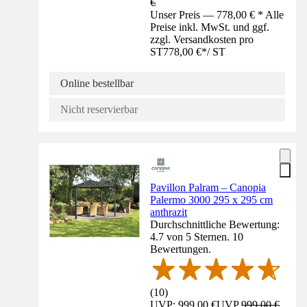
€
Unser Preis — 778,00 € * Alle
Preise inkl. MwSt. und ggf.
zzgl. Versandkosten pro
ST
778,00 €
*
/
ST
Online bestellbar
Nicht reservierbar
Pavillon Palram – Canopia
Palermo 3000 295 x 295 cm
anthrazit
Durchschnittliche Bewertung:
4.7 von 5 Sternen. 10
Bewertungen.
(
10
)
UVP: 999,00 €
UVP
999,00 €