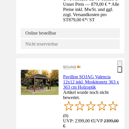
Unser Preis — 879,00 € * Alle
Preise inkl. MwSt. und ggf.
zzgl. Versandkosten pro
ST
879,00 €
*
/
ST
Online bestellbar
Nicht reservierbar
Pavillon SOJAG Valencia
12x12 inkl. Moskitonetz 363 x
363 cm Holzoptik
Artikel wurde noch nicht
bewertet.
(
0
)
UVP: 2399,00 €
UVP
2399,00
€