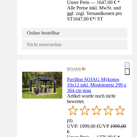
Unser Preis — 1647,00 € *
Alle Preise inkl. MwSt. und
ggf. zzgl. Versandkosten pro
ST
1647,00 €
*
/
ST
Online bestellbar
Nicht reservierbar
Pavillon SOJAG Mykonos
10x12 inkl. Moskitonetz 299 x
364 cm grau
Artikel wurde noch nicht
bewertet.
(
0
)
UVP: 1999,00 €
UVP
1999,00
€