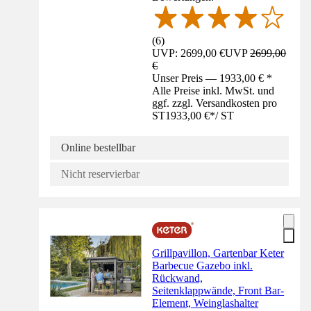
(
6
)
UVP: 2699,00 €
UVP
2699,00
€
Unser Preis — 1933,00 € *
Alle Preise inkl. MwSt. und
ggf. zzgl. Versandkosten pro
ST
1933,00 €
*
/
ST
Online bestellbar
Nicht reservierbar
Grillpavillon, Gartenbar Keter
Barbecue Gazebo inkl.
Rückwand,
Seitenklappwände, Front Bar-
Element, Weinglashalter