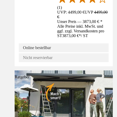
(
1
)
UVP: 4499,00 €
UVP
4499,00
€
Unser Preis — 3873,00 € *
Alle Preise inkl. MwSt. und
ggf. zzgl. Versandkosten pro
ST
3873,00 €
*
/
ST
Online bestellbar
Nicht reservierbar
Ratgeber