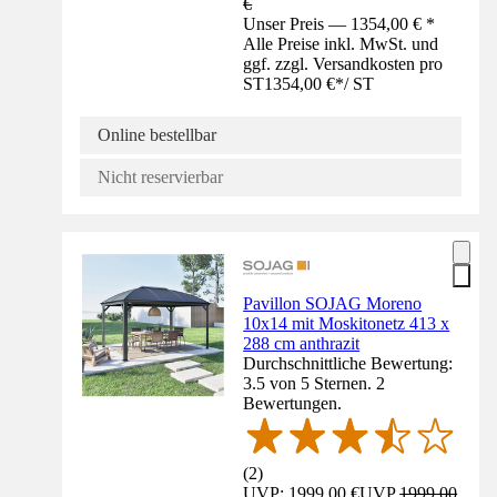
€
Unser Preis — 1354,00 € *
Alle Preise inkl. MwSt. und
ggf. zzgl. Versandkosten pro
ST
1354,00 €
*
/
ST
Online bestellbar
Nicht reservierbar
Pavillon SOJAG Moreno
10x14 mit Moskitonetz 413 x
288 cm anthrazit
Durchschnittliche Bewertung:
3.5 von 5 Sternen. 2
Bewertungen.
(
2
)
UVP: 1999,00 €
UVP
1999,00