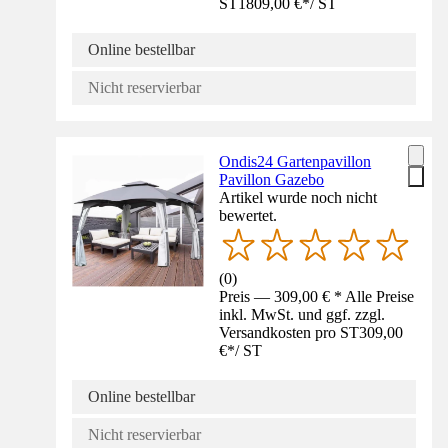
ST
1809,00 €
*
/
ST
Online bestellbar
Nicht reservierbar
Ondis24 Gartenpavillon
Pavillon Gazebo
Artikel wurde noch nicht
bewertet.
(
0
)
Preis — 309,00 € * Alle Preise
inkl. MwSt. und ggf. zzgl.
Versandkosten pro ST
309,00
€
*
/
ST
Online bestellbar
Nicht reservierbar