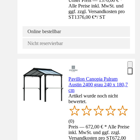
Unser Preis — 1376,00 € *
Alle Preise inkl. MwSt. und
ggf. zzgl. Versandkosten pro
ST
1376,00 €
*
/
ST
Online bestellbar
Nicht reservierbar
Pavillon Canopia Palram
Austin 2400 grau 240 x 180,7
cm
Artikel wurde noch nicht
bewertet.
(
0
)
Preis — 672,00 € * Alle Preise
inkl. MwSt. und ggf. zzgl.
Versandkosten pro ST
672,00