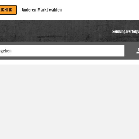
RICHTIG
Anderen Markt wählen
Sendungsverfolg