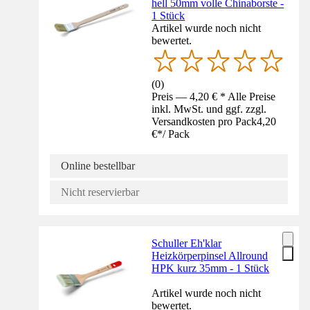
hell 50mm volle Chinaborste -
1 Stück
Artikel wurde noch nicht
bewertet.
(
0
)
Preis — 4,20 € * Alle Preise
inkl. MwSt. und ggf. zzgl.
Versandkosten pro Pack
4,20
€
*
/
Pack
Online bestellbar
Nicht reservierbar
Schuller Eh'klar
Heizkörperpinsel Allround
HPK kurz 35mm - 1 Stück
Artikel wurde noch nicht
bewertet.