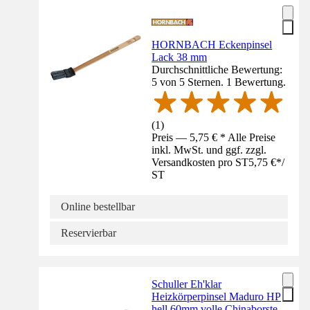
HORNBACH Eckenpinsel
Lack 38 mm
Durchschnittliche Bewertung:
5 von 5 Sternen. 1 Bewertung.
(
1
)
Preis — 5,75 € * Alle Preise
inkl. MwSt. und ggf. zzgl.
Versandkosten pro ST
5,75 €
*
/
ST
Online bestellbar
Reservierbar
Schuller Eh'klar
Heizkörperpinsel Maduro HP
hell 60mm volle Chinaborste -