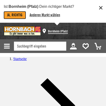
Ist
Bornheim (Pfalz)
Dein richtiger Markt?
JA, RICHTIG
Anderen Markt wählen
Bornheim (Pfalz)
Startseite