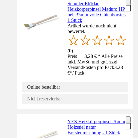
Schuller Eh'klar
Heizkörperpinsel Maduro HP
hell 35mm volle Chinaborste -
1 Stück
Artikel wurde noch nicht
bewertet.
(
0
)
Preis — 3,28 € * Alle Preise
inkl. MwSt. und ggf. zzgl.
Versandkosten pro Pack
3,28
€
*
/
Pack
Online bestellbar
Nicht reservierbar
YES Heizkörperpinsel 76mm
Holzstiel natur
Borstenmischung - 1 Stück