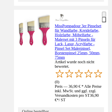
MissPompadour 3er Pinselset
für Wandfarbe, Kreidefarbe,
Holzfarbe, Möbelfarbe -
Malerset mit 3 Pinseln für
Lack, Lasur, Acrylfarbe -
Pinsel Set Malerpinsel,
Borstenpinsel 25mm, 50mm,
75mm
Artikel wurde noch nicht
bewertet.
(
0
)
Preis — 36,90 € * Alle Preise
inkl. MwSt. und ggf. zzgl.
Versandkosten pro ST
36,90
€
*
/
ST
Online bestellbar