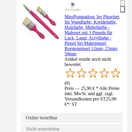
MissPompadour 3er Pinselset
für Wandfarbe, Kreidefarbe,
Holzfarbe, Möbelfarbe -
Malerset mit 3 Pinseln für
Lack, Lasur, Acrylfarbe -
Pinsel Set Malerpinsel,
Borstenpinsel 12mm, 25mm,
50mm
Artikel wurde noch nicht
bewertet.
(
0
)
Preis — 25,90 € * Alle Preise
inkl. MwSt. und ggf. zzgl.
Versandkosten pro ST
25,90
€
*
/
ST
Online bestellbar
Nicht reservierbar