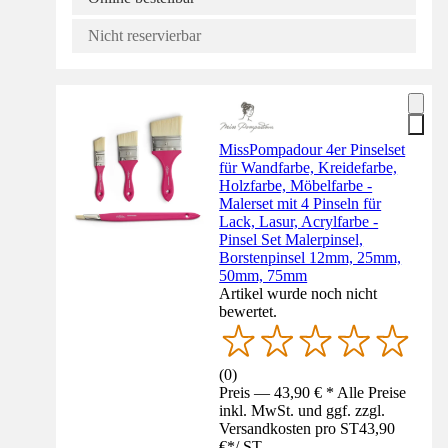
Nicht reservierbar
MissPompadour 4er Pinselset
für Wandfarbe, Kreidefarbe,
Holzfarbe, Möbelfarbe -
Malerset mit 4 Pinseln für
Lack, Lasur, Acrylfarbe -
Pinsel Set Malerpinsel,
Borstenpinsel 12mm, 25mm,
50mm, 75mm
Artikel wurde noch nicht
bewertet.
(
0
)
Preis — 43,90 € * Alle Preise
inkl. MwSt. und ggf. zzgl.
Versandkosten pro ST
43,90
€
*
/
ST