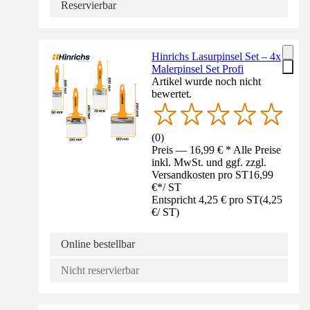
Reservierbar
Hinrichs Lasurpinsel Set – 4x
Malerpinsel Set Profi
Artikel wurde noch nicht
bewertet.
(
0
)
Preis — 16,99 € * Alle Preise
inkl. MwSt. und ggf. zzgl.
Versandkosten pro ST
16,99
€
*
/
ST
Entspricht 4,25 € pro ST
(
4,25
€
/
ST
)
Online bestellbar
Nicht reservierbar