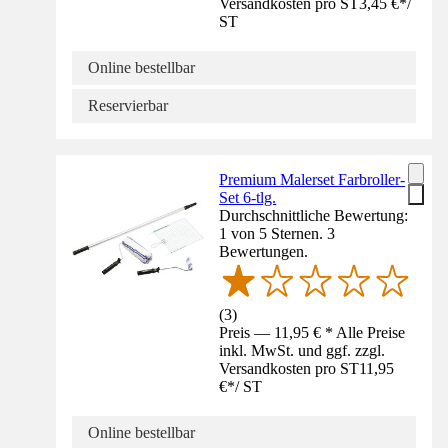
Versandkosten pro ST
3,45 €
*
/
ST
Online bestellbar
Reservierbar
Premium Malerset Farbroller-
Set 6-tlg.
Durchschnittliche Bewertung:
1 von 5 Sternen. 3
Bewertungen.
(
3
)
Preis — 11,95 € * Alle Preise
inkl. MwSt. und ggf. zzgl.
Versandkosten pro ST
11,95
€
*
/
ST
Online bestellbar