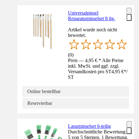
Universalpinsel
Reparaturpinselset 8 tlg.
Artikel wurde noch nicht
bewertet.
(
0
)
Preis — 4,95 € * Alle Preise
inkl. MwSt. und ggf. zzgl.
Versandkosten pro ST
4,95 €
*
/
ST
Online bestellbar
Reservierbar
Lasurpinselset 6-teilig
Durchschnittliche Bewertung:
5 von 5 Sternen. 1 Bewertung.