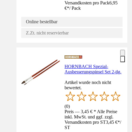
Versandkosten pro Pack
6,95
€
*
/
Pack
Online bestellbar
Z.Zt. nicht reservierbar
HORNBACH Spezial-
Ausbesserungspinsel Set 2-tlg.
Artikel wurde noch nicht
bewertet.
(
0
)
Preis — 3,45 € * Alle Preise
inkl. MwSt. und ggf. zzgl.
Versandkosten pro ST
3,45 €
*
/
ST