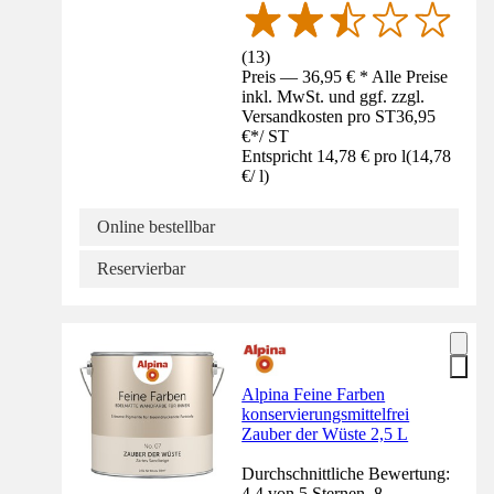
(
13
)
Preis — 36,95 € * Alle Preise
inkl. MwSt. und ggf. zzgl.
Versandkosten pro ST
36,95
€
*
/
ST
Entspricht 14,78 € pro l
(
14,78
€
/
l
)
Online bestellbar
Reservierbar
Alpina Feine Farben
konservierungsmittelfrei
Zauber der Wüste 2,5 L
Durchschnittliche Bewertung:
4.4 von 5 Sternen. 8