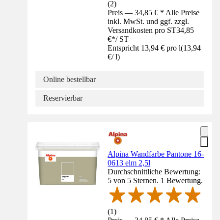
(
2
)
Preis — 34,85 € * Alle Preise
inkl. MwSt. und ggf. zzgl.
Versandkosten pro ST
34,85
€
*
/
ST
Entspricht 13,94 € pro l
(
13,94
€
/
l
)
Online bestellbar
Reservierbar
Alpina Wandfarbe Pantone 16-
0613 elm 2,5l
Durchschnittliche Bewertung:
5 von 5 Sternen. 1 Bewertung.
(
1
)