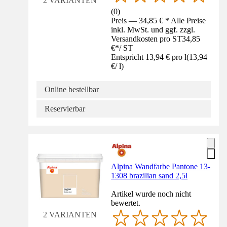
2 VARIANTEN
(
0
)
Preis — 34,85 € * Alle Preise
inkl. MwSt. und ggf. zzgl.
Versandkosten pro ST
34,85
€
*
/
ST
Entspricht 13,94 € pro l
(
13,94
€
/
l
)
Online bestellbar
Reservierbar
Alpina Wandfarbe Pantone 13-
1308 brazilian sand 2,5l
Artikel wurde noch nicht
bewertet.
2 VARIANTEN