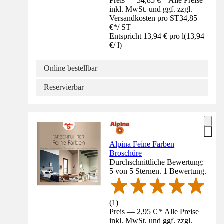
Preis — 34,85 € * Alle Preise
inkl. MwSt. und ggf. zzgl.
Versandkosten pro ST
34,85
€
*
/
ST
Entspricht 13,94 € pro l
(
13,94
€
/
l
)
Online bestellbar
Reservierbar
Alpina Feine Farben
Broschüre
Durchschnittliche Bewertung:
5 von 5 Sternen. 1 Bewertung.
(
1
)
Preis — 2,95 € * Alle Preise
inkl. MwSt. und ggf. zzgl.