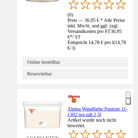
(
0
)
Preis — 36,95 € * Alle Preise
inkl. MwSt. und ggf. zzgl.
Versandkosten pro ST
36,95
€
*
/
ST
Entspricht 14,78 € pro l
(
14,78
€
/
l
)
Online bestellbar
Reservierbar
Alpina Wandfarbe Pantone 11-
1302 sea salt 2,5l
Artikel wurde noch nicht
bewertet.