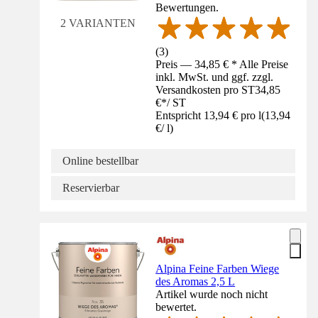
Bewertungen.
2 VARIANTEN
(
3
)
Preis — 34,85 € * Alle Preise
inkl. MwSt. und ggf. zzgl.
Versandkosten pro ST
34,85
€
*
/
ST
Entspricht 13,94 € pro l
(
13,94
€
/
l
)
Online bestellbar
Reservierbar
Alpina Feine Farben Wiege
des Aromas 2,5 L
Artikel wurde noch nicht
bewertet.