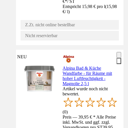
€
*
/
ST
Entspricht 15,98 € pro l
(
15,98
€
/
l
)
Z.Zt. nicht online bestellbar
Nicht reservierbar
NEU
Alpina Bad & Küche
Wandfarbe - für Räume mit
hoher Luftfeuchtigkeit -
Magnolie 2,5 l
Artikel wurde noch nicht
bewertet.
(
0
)
Preis — 39,95 € * Alle Preise
inkl. MwSt. und ggf. zzgl.
Versandkosten pro ST
39,95