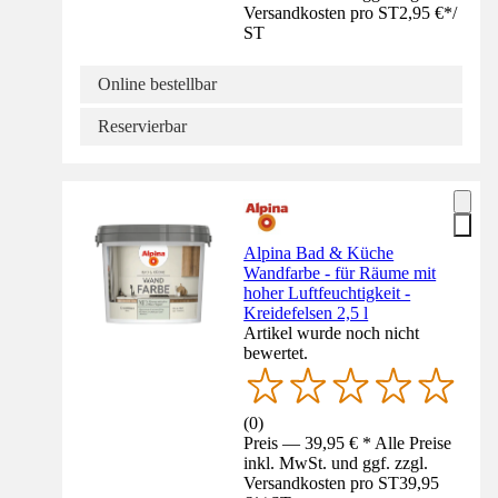
Versandkosten pro ST
2,95 €
*
/
ST
Online bestellbar
Reservierbar
Alpina Bad & Küche
Wandfarbe - für Räume mit
hoher Luftfeuchtigkeit -
Kreidefelsen 2,5 l
Artikel wurde noch nicht
bewertet.
(
0
)
Preis — 39,95 € * Alle Preise
inkl. MwSt. und ggf. zzgl.
Versandkosten pro ST
39,95