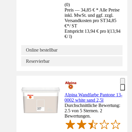
(
0
)
Preis — 34,85 € * Alle Preise
inkl. MwSt. und ggf. zzgl.
Versandkosten pro ST
34,85
€
*
/
ST
Entspricht 13,94 € pro l
(
13,94
€
/
l
)
Online bestellbar
Reservierbar
Alpina Wandfarbe Pantone 13-
0002 white sand 2,5l
Durchschnittliche Bewertung:
2.5 von 5 Sternen. 2
Bewertungen.