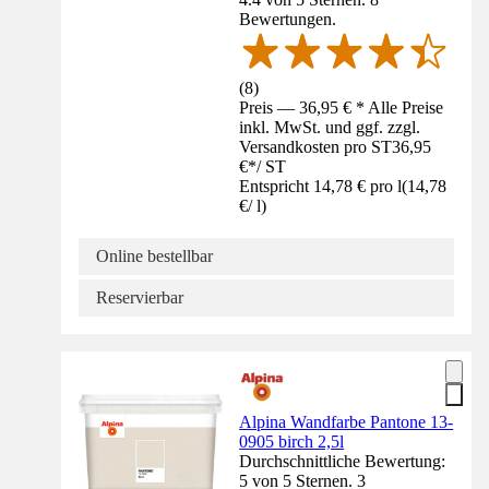
Bewertungen.
(
8
)
Preis — 36,95 € * Alle Preise
inkl. MwSt. und ggf. zzgl.
Versandkosten pro ST
36,95
€
*
/
ST
Entspricht 14,78 € pro l
(
14,78
€
/
l
)
Online bestellbar
Reservierbar
Alpina Wandfarbe Pantone 13-
0905 birch 2,5l
Durchschnittliche Bewertung:
5 von 5 Sternen. 3