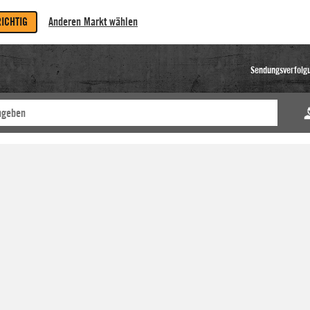
RICHTIG
Anderen Markt wählen
Sendungsverfolg