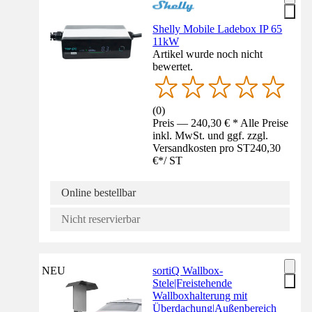
Shelly Mobile Ladebox IP 65
11kW
Artikel wurde noch nicht
bewertet.
(
0
)
Preis — 240,30 € * Alle Preise
inkl. MwSt. und ggf. zzgl.
Versandkosten pro ST
240,30
€
*
/
ST
Online bestellbar
Nicht reservierbar
NEU
sortiQ Wallbox-
Stele|Freistehende
Wallboxhalterung mit
Überdachung|Außenbereich