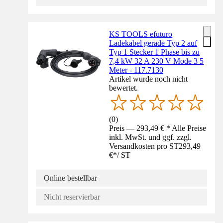
KS TOOLS efuturo
Ladekabel gerade Typ 2 auf
Typ 1 Stecker 1 Phase bis zu
7,4 kW 32 A 230 V Mode 3 5
Meter - 117.7130
Artikel wurde noch nicht
bewertet.
(
0
)
Preis — 293,49 € * Alle Preise
inkl. MwSt. und ggf. zzgl.
Versandkosten pro ST
293,49
€
*
/
ST
Online bestellbar
Nicht reservierbar