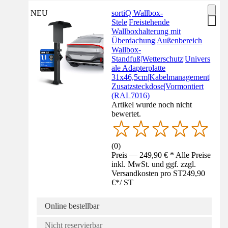
NEU
sortiQ Wallbox-
Stele|Freistehende
Wallboxhalterung mit
Überdachung|Außenbereich
Wallbox-
Standfuß|Wetterschutz|Univers
ale Adapterplatte
31x46,5cm|Kabelmanagement|
Zusatzsteckdose|Vormontiert
(RAL7016)
Artikel wurde noch nicht
bewertet.
(
0
)
Preis — 249,90 € * Alle Preise
inkl. MwSt. und ggf. zzgl.
Versandkosten pro ST
249,90
€
*
/
ST
Online bestellbar
Nicht reservierbar