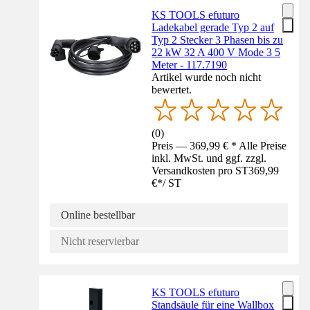
KS TOOLS efuturo
Ladekabel gerade Typ 2 auf
Typ 2 Stecker 3 Phasen bis zu
22 kW 32 A 400 V Mode 3 5
Meter - 117.7190
Artikel wurde noch nicht
bewertet.
(
0
)
Preis — 369,99 € * Alle Preise
inkl. MwSt. und ggf. zzgl.
Versandkosten pro ST
369,99
€
*
/
ST
Online bestellbar
Nicht reservierbar
KS TOOLS efuturo
Standsäule für eine Wallbox