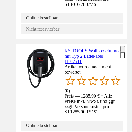
ST
1016,78 €
*
/
ST
Online bestellbar
Nicht reservierbar
KS TOOLS Wallbox efuturo
mit Typ 2 Ladekabel -
117.7511
Artikel wurde noch nicht
bewertet.
(
0
)
Preis — 1285,90 € * Alle
Preise inkl. MwSt. und ggf.
zzgl. Versandkosten pro
ST
1285,90 €
*
/
ST
Online bestellbar