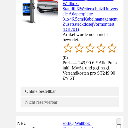
Wallbox-
Standfuß|Wetterschutz|Univers
ale Adapterplatte
31x46,5cm|Kabelmanagement|
Zusatzsteckdose|Vormontiert
(DB701)
Artikel wurde noch nicht
bewertet.
(
0
)
Preis — 249,90 € * Alle Preise
inkl. MwSt. und ggf. zzgl.
Versandkosten pro ST
249,90
€
*
/
ST
Online bestellbar
Nicht reservierbar
NEU
sortiQ Wallbox-