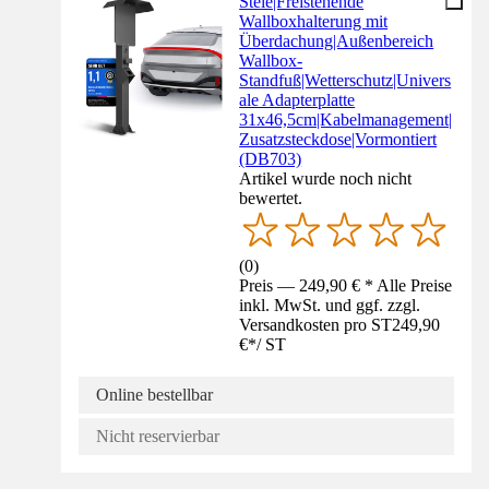
Stele|Freistehende
Wallboxhalterung mit
Überdachung|Außenbereich
Wallbox-
Standfuß|Wetterschutz|Univers
ale Adapterplatte
31x46,5cm|Kabelmanagement|
Zusatzsteckdose|Vormontiert
(DB703)
Artikel wurde noch nicht
bewertet.
(
0
)
Preis — 249,90 € * Alle Preise
inkl. MwSt. und ggf. zzgl.
Versandkosten pro ST
249,90
€
*
/
ST
Online bestellbar
Nicht reservierbar