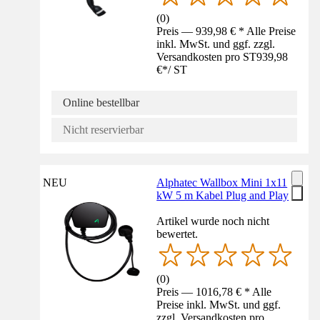
(
0
)
Preis — 939,98 € * Alle Preise
inkl. MwSt. und ggf. zzgl.
Versandkosten pro ST
939,98
€
*
/
ST
Online bestellbar
Nicht reservierbar
NEU
Alphatec Wallbox Mini 1x11
kW 5 m Kabel Plug and Play
Artikel wurde noch nicht
bewertet.
(
0
)
Preis — 1016,78 € * Alle
Preise inkl. MwSt. und ggf.
zzgl. Versandkosten pro