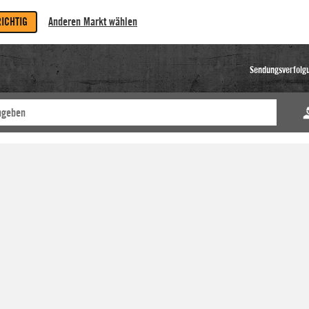
RICHTIG
Anderen Markt wählen
Sendungsverfolg