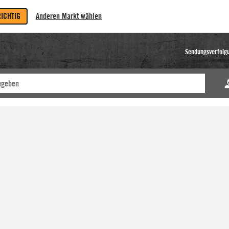
RICHTIG
Anderen Markt wählen
Sendungsverfolg