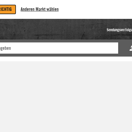
RICHTIG
Anderen Markt wählen
Sendungsverfolg