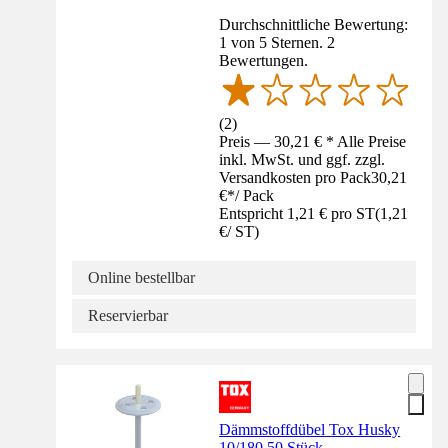
Durchschnittliche Bewertung:
1 von 5 Sternen. 2
Bewertungen.
(
2
)
Preis — 30,21 € * Alle Preise
inkl. MwSt. und ggf. zzgl.
Versandkosten pro Pack
30,21
€
*
/
Pack
Entspricht 1,21 € pro ST
(
1,21
€
/
ST
)
Online bestellbar
Reservierbar
Dämmstoffdübel Tox Husky
10/180 50 Stück