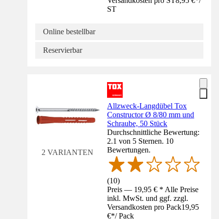
Versandkosten pro ST
8,95 €
*
/
ST
Online bestellbar
Reservierbar
Allzweck-Langdübel Tox
Constructor Ø 8/80 mm und
Schraube, 50 Stück
Durchschnittliche Bewertung:
2.1 von 5 Sternen. 10
Bewertungen.
2 VARIANTEN
(
10
)
Preis — 19,95 € * Alle Preise
inkl. MwSt. und ggf. zzgl.
Versandkosten pro Pack
19,95
€
*
/
Pack