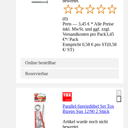
bewertet.
(
0
)
Preis — 3,45 € * Alle Preise
inkl. MwSt. und ggf. zzgl.
Versandkosten pro Pack
3,45
€
*
/
Pack
Entspricht 0,58 € pro ST
(
0,58
€
/
ST
)
Online bestellbar
Reservierbar
Parallel-Spreizdübel Set Tox
Bizeps Sun 12/90 2 Stück
Artikel wurde noch nicht
bewertet.