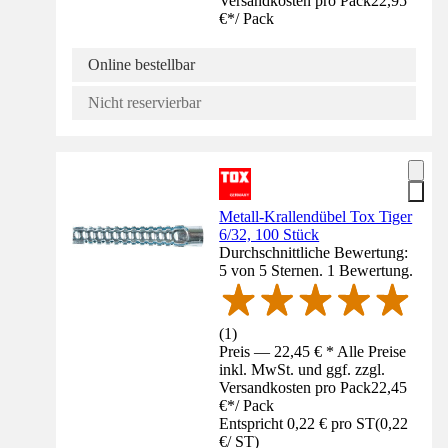
Versandkosten pro Pack
22,95
€
*
/
Pack
Online bestellbar
Nicht reservierbar
Metall-Krallendübel Tox Tiger
6/32, 100 Stück
Durchschnittliche Bewertung:
5 von 5 Sternen. 1 Bewertung.
(
1
)
Preis — 22,45 € * Alle Preise
inkl. MwSt. und ggf. zzgl.
Versandkosten pro Pack
22,45
€
*
/
Pack
Entspricht 0,22 € pro ST
(
0,22
€
/
ST
)