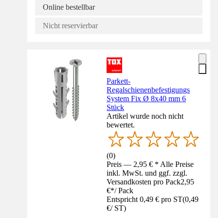
Online bestellbar
Nicht reservierbar
Parkett-
Regalschienenbefestigungs
System Fix Ø 8x40 mm 6
Stück
Artikel wurde noch nicht
bewertet.
(
0
)
Preis — 2,95 € * Alle Preise
inkl. MwSt. und ggf. zzgl.
Versandkosten pro Pack
2,95
€
*
/
Pack
Entspricht 0,49 € pro ST
(
0,49
€
/
ST
)