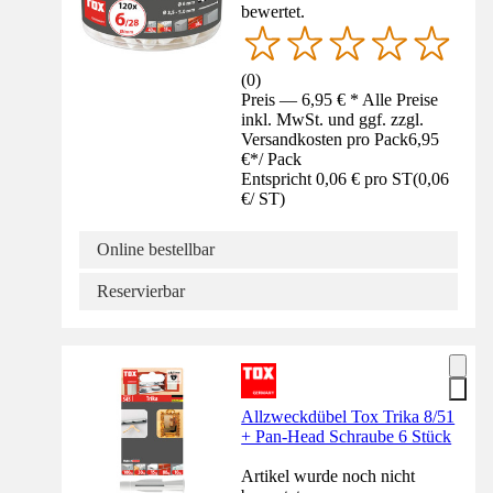
bewertet.
(
0
)
Preis — 6,95 € * Alle Preise
inkl. MwSt. und ggf. zzgl.
Versandkosten pro Pack
6,95
€
*
/
Pack
Entspricht 0,06 € pro ST
(
0,06
€
/
ST
)
Online bestellbar
Reservierbar
Allzweckdübel Tox Trika 8/51
+ Pan-Head Schraube 6 Stück
Artikel wurde noch nicht