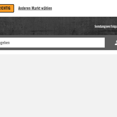
RICHTIG
Anderen Markt wählen
Sendungsverfolg