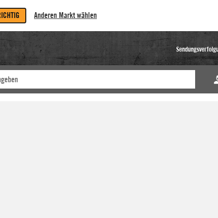
RICHTIG
Anderen Markt wählen
Sendungsverfolg