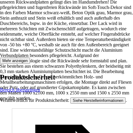
unseren Rückwandplatten gelingt dies im Handumdrehen! Die
pflegeleichten und fugenfreien Rückwände im Soft-Touch-Dekor sind
in den Farben Marmor schwarz-weiß, Beton Optik grau, Marmor grau,
Stein anthrazit und Stein weiß erhältlich und auch außerhalb des
Duschbereichs, bspw. in der Küche, einsetzbar. Der Lack wird in
mehreren Schichten mit Zwischenschliff aufgetragen, wodurch eine
seidenmatte, weiche Oberfläche entsteht, auf welcher Fingerabdrücke
nicht sichtbar sind. Außerdem bieten sie eine Temperaturbeständigkeit
von -50 bis +80 °C, weshalb sie auch für den Außenbereich geeignet
sind. Eine widerstandsfähige Schutzschicht macht die Aluminium
Verbundplatten besonders pflegeleicht. Aufgrund der
Sandwichtechnologie sind die Rückwände sehr formstabil und plan.
Mehr anzeigen
Sie bestehen aus einem schwarzen Polyethylenkern, der beidseitig mit
0,3 mm starken Aluminiumplatten beschichtet ist. Die Bearbeitung
Produktsicherheit
kann individuell vor Ort mit herkömmlichen Holz- und
Metallbearbeitungsmaschinen erfolgen, die Montage direkt auf Fliesen
oder Putz, oder auf grundierter Gipskartonplatte. Es kann zwischen
Bereich überspringen
den Maßen 1000 x2100 mm, 1000 x 2550 mm und 1500 x 2550 mm
gewählt werden.
Verantwortlich für Produktsicherheit:
.
Siehe Herstellerinformationen