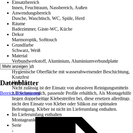
Einsatzbereich
Innen, Feuchtraum, Nassbereich, Außen
Anwendungsbereich
Dusche, Waschtisch, WC, Spüle, Herd
Räume
Badezimmer, Gäste-WC, Küche
Dekor
Marmoroptik, Softtouch
Grundfarbe
Schwarz, Weiß
Material
Verbundwerkstoff, Aluminium, Aluminiumverbundplatte
Eigenschaft
Mehr anzeigen
Hygienische Oberfläche mit wasserabweisender Beschichtung,
Kratzfest
Datenblätter
Hinweis
Nicht zulässig ist der Einsatz von abrasiven Reinigungsmitteln
Bereich überspringen
z.B Scheuermilch, passende Profile erhältlich, Als Montagehilfe
liegen doppelseitige Klebestreifen bei, diese ersetzen allerdings
nicht den Einsatz von Kleber oder Silikon zur optimalen
Befestigung. Kleber ist nicht im Lieferumfang enthalten.
Im Lieferumfang enthalten
Montageanleitung und Garantiepass
Serie
-