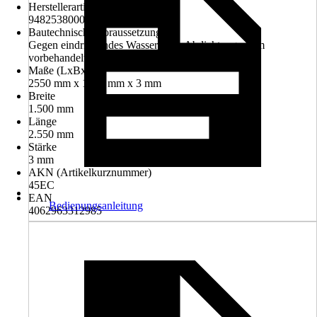
Herstellerartikelnummer
9482538000204
Bautechnische Voraussetzungen
Gegen eindringendes Wasser nach Abdichtungsnorm
vorbehandelt sein.
Maße (LxBxS)
2550 mm x 1500 mm x 3 mm
Breite
1.500 mm
Länge
2.550 mm
Stärke
3 mm
AKN (Artikelkurznummer)
45EC
EAN
Bedienungsanleitung
4062963312985