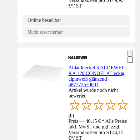
Versandkosten pro ST
49,95
€
*
/
ST
Online bestellbar
Nicht reservierbar
Ablaufdeckel KALDEWEI
KA 120 CONOFLAT eckig
alpinweiß glänzend
687772570001
Artikel wurde noch nicht
bewertet.
(
0
)
Preis — 40,15 € * Alle Preise
inkl. MwSt. und ggf. zzgl.
Versandkosten pro ST
40,15
€
*
/
ST