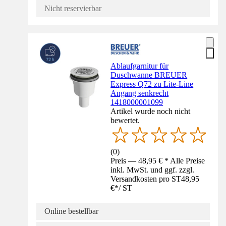
Nicht reservierbar
Ablaufgarnitur für
Duschwanne BREUER
Express Q72 zu Lite-Line
Angang senkrecht
1418000001099
Artikel wurde noch nicht
bewertet.
(
0
)
Preis — 48,95 € * Alle Preise
inkl. MwSt. und ggf. zzgl.
Versandkosten pro ST
48,95
€
*
/
ST
Online bestellbar