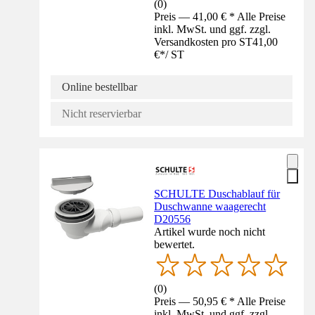
(
0
)
Preis — 41,00 € * Alle Preise
inkl. MwSt. und ggf. zzgl.
Versandkosten pro ST
41,00
€
*
/
ST
Online bestellbar
Nicht reservierbar
SCHULTE Duschablauf für
Duschwanne waagerecht
D20556
Artikel wurde noch nicht
bewertet.
(
0
)
Preis — 50,95 € * Alle Preise
inkl. MwSt. und ggf. zzgl.