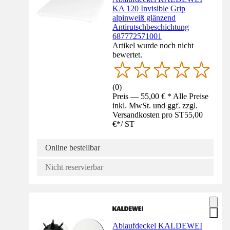
KA 120 Invisible Grip
alpinweiß glänzend
Antirutschbeschichtung
687772571001
Artikel wurde noch nicht
bewertet.
(
0
)
Preis — 55,00 € * Alle Preise
inkl. MwSt. und ggf. zzgl.
Versandkosten pro ST
55,00
€
*
/
ST
Online bestellbar
Nicht reservierbar
Ablaufdeckel KALDEWEI