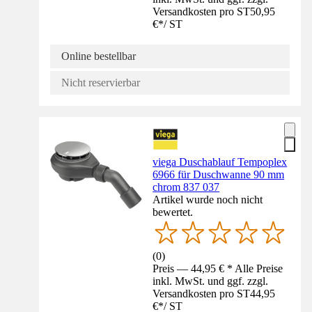
Versandkosten pro ST
50,95
€
*
/
ST
Online bestellbar
Nicht reservierbar
viega Duschablauf Tempoplex
6966 für Duschwanne 90 mm
chrom 837 037
Artikel wurde noch nicht
bewertet.
(
0
)
Preis — 44,95 € * Alle Preise
inkl. MwSt. und ggf. zzgl.
Versandkosten pro ST
44,95
€
*
/
ST