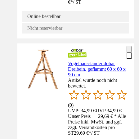
€
*
/
ST
Online bestellbar
Nicht reservierbar
Vogelhausständer dobar
Dreibein, geflammt 60 x 60 x
90 cm
Artikel wurde noch nicht
bewertet.
(
0
)
UVP: 34,99 €
UVP
34,99 €
Unser Preis — 29,69 € * Alle
Preise inkl. MwSt. und ggf.
zzgl. Versandkosten pro
ST
29,69 €
*
/
ST