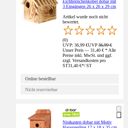
Eichhörnchenkobel dobar mit
3 Eingängen 26 x 26 x 29 cm
Artikel wurde noch nicht
bewertet.
(
0
)
UVP: 36,99 €
UVP
36,99 €
Unser Preis — 31,40 € * Alle
Preise inkl. MwSt. und ggf.
zzgl. Versandkosten pro
ST
31,40 €
*
/
ST
Online bestellbar
Nicht reservierbar
Nistkasten dobar mit Motiv
Haussperling 17 x 18 x 35 cm