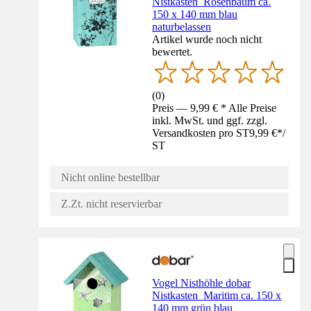
Nistkasten Rosenbaum ca.
150 x 140 mm blau
naturbelassen
Artikel wurde noch nicht
bewertet.
(
0
)
Preis — 9,99 € * Alle Preise
inkl. MwSt. und ggf. zzgl.
Versandkosten pro ST
9,99 €
*
/
ST
Nicht online bestellbar
Z.Zt. nicht reservierbar
Vogel Nisthöhle dobar
Nistkasten Maritim ca. 150 x
140 mm grün blau