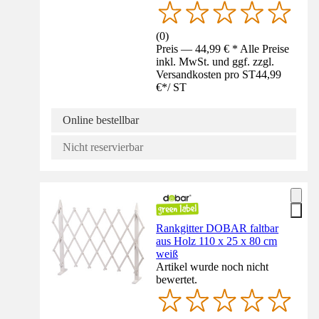
(
0
)
Preis — 44,99 € * Alle Preise
inkl. MwSt. und ggf. zzgl.
Versandkosten pro ST
44,99
€
*
/
ST
Online bestellbar
Nicht reservierbar
Rankgitter DOBAR faltbar
aus Holz 110 x 25 x 80 cm
weiß
Artikel wurde noch nicht
bewertet.