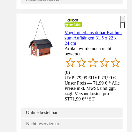
Vogelfutterhaus dobar Katthult
zum Aufhängen 31,5 x 22 x
24 cm
Artikel wurde noch nicht
bewertet.
(
0
)
UVP: 79,99 €
UVP
79,99 €
Unser Preis — 71,99 € * Alle
Preise inkl. MwSt. und ggf.
zzgl. Versandkosten pro
ST
71,99 €
*
/
ST
Online bestellbar
Nicht reservierbar