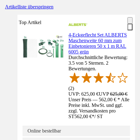
Artikelliste überspringen
Top Artikel
4-Eckgeflecht Set ALBERTS
Maschenweite 60 mm zum
Einbetonieren 50 x 1 m RAL
6005 grün
Durchschnittliche Bewertung:
3.5 von 5 Sternen. 2
Bewertungen.
(
2
)
UVP: 625,00 €
UVP
625,00 €
Unser Preis — 562,00 € * Alle
Preise inkl. MwSt. und ggf.
zzgl. Versandkosten pro
ST
562,00 €
*
/
ST
Online bestellbar