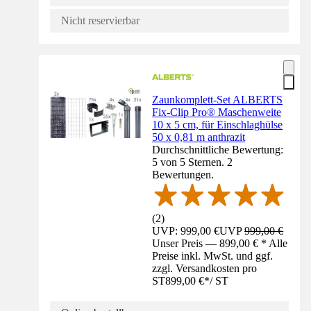
Nicht reservierbar
Zaunkomplett-Set ALBERTS
Fix-Clip Pro® Maschenweite
10 x 5 cm, für Einschlaghülse
50 x 0,81 m anthrazit
Durchschnittliche Bewertung:
5 von 5 Sternen. 2
Bewertungen.
(
2
)
UVP: 999,00 €
UVP
999,00 €
Unser Preis — 899,00 € * Alle
Preise inkl. MwSt. und ggf.
zzgl. Versandkosten pro
ST
899,00 €
*
/
ST