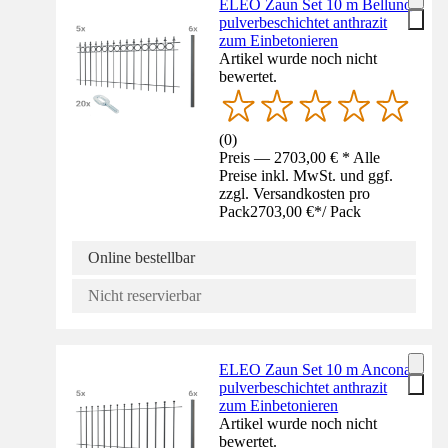
ELEO Zaun Set 10 m Belluno
pulverbeschichtet anthrazit
zum Einbetonieren
Artikel wurde noch nicht
bewertet.
(
0
)
Preis — 2703,00 € * Alle
Preise inkl. MwSt. und ggf.
zzgl. Versandkosten pro
Pack
2703,00 €
*
/
Pack
Online bestellbar
Nicht reservierbar
ELEO Zaun Set 10 m Ancona
pulverbeschichtet anthrazit
zum Einbetonieren
Artikel wurde noch nicht
bewertet.