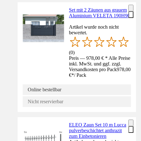
Set mit 2 Zäunen aus grauem
Aluminium VELETA 190H90
Artikel wurde noch nicht
bewertet.
(
0
)
Preis — 978,00 € * Alle Preise
inkl. MwSt. und ggf. zzgl.
Versandkosten pro Pack
978,00
€
*
/
Pack
Online bestellbar
Nicht reservierbar
ELEO Zaun Set 10 m Lucca
pulverbeschichtet anthrazit
zum Einbetonieren