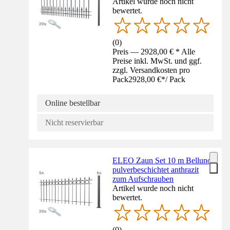
Artikel wurde noch nicht
bewertet.
(
0
)
Preis — 2928,00 € * Alle
Preise inkl. MwSt. und ggf.
zzgl. Versandkosten pro
Pack
2928,00 €
*
/
Pack
Online bestellbar
Nicht reservierbar
ELEO Zaun Set 10 m Belluno
pulverbeschichtet anthrazit
zum Aufschrauben
Artikel wurde noch nicht
bewertet.
(
0
)