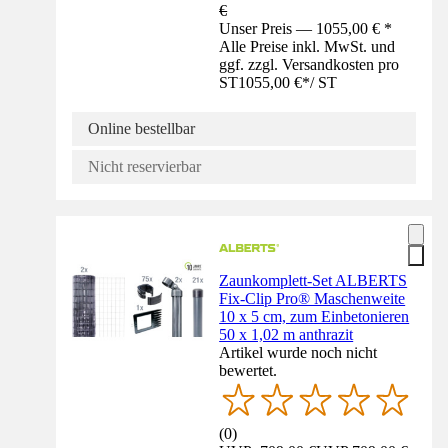
€
Unser Preis — 1055,00 € *
Alle Preise inkl. MwSt. und
ggf. zzgl. Versandkosten pro
ST
1055,00 €
*
/
ST
Online bestellbar
Nicht reservierbar
Zaunkomplett-Set ALBERTS
Fix-Clip Pro® Maschenweite
10 x 5 cm, zum Einbetonieren
50 x 1,02 m anthrazit
Artikel wurde noch nicht
bewertet.
(
0
)