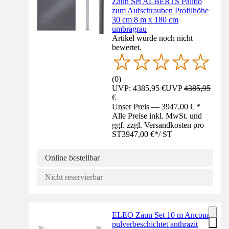
Zaun Set ALBERTS Palitio
zum Aufschrauben Profilhöhe
30 cm 8 m x 180 cm
umbragrau
Artikel wurde noch nicht
bewertet.
(
0
)
UVP: 4385,95 €
UVP
4385,95
€
Unser Preis — 3947,00 € *
Alle Preise inkl. MwSt. und
ggf. zzgl. Versandkosten pro
ST
3947,00 €
*
/
ST
Online bestellbar
Nicht reservierbar
ELEO Zaun Set 10 m Ancona
pulverbeschichtet anthrazit