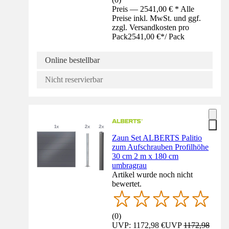
Preis — 2541,00 € * Alle
Preise inkl. MwSt. und ggf.
zzgl. Versandkosten pro
Pack
2541,00 €
*
/
Pack
Online bestellbar
Nicht reservierbar
Zaun Set ALBERTS Palitio
zum Aufschrauben Profilhöhe
30 cm 2 m x 180 cm
umbragrau
Artikel wurde noch nicht
bewertet.
(
0
)
UVP: 1172,98 €
UVP
1172,98