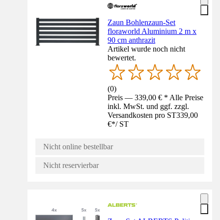
Zaun Bohlenzaun-Set
floraworld Aluminium 2 m x
90 cm anthrazit
Artikel wurde noch nicht
bewertet.
(
0
)
Preis — 339,00 € * Alle Preise
inkl. MwSt. und ggf. zzgl.
Versandkosten pro ST
339,00
€
*
/
ST
Nicht online bestellbar
Nicht reservierbar