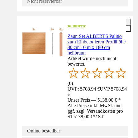
Nicht reservierbar
Zaun Set ALBERTS Palitio
zum Einbetonieren Profilhöhe
30 cm 10 m x 180 cm
hellbraun
Artikel wurde noch nicht
bewertet.
(
0
)
UVP: 5708,94 €
UVP
5708,94
€
Unser Preis — 5138,00 € *
Alle Preise inkl. MwSt. und
ggf. zzgl. Versandkosten pro
ST
5138,00 €
*
/
ST
Online bestellbar