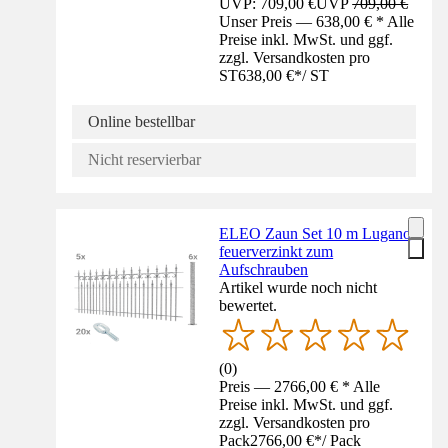
UVP: 709,00 €
UVP
709,00 €
Unser Preis — 638,00 € * Alle
Preise inkl. MwSt. und ggf.
zzgl. Versandkosten pro
ST
638,00 €
*
/
ST
Online bestellbar
Nicht reservierbar
ELEO Zaun Set 10 m Lugano
feuerverzinkt zum
Aufschrauben
Artikel wurde noch nicht
bewertet.
(
0
)
Preis — 2766,00 € * Alle
Preise inkl. MwSt. und ggf.
zzgl. Versandkosten pro
Pack
2766,00 €
*
/
Pack