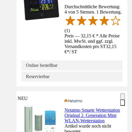
Durchschnittliche Bewertung:
4 von 5 Sternen. 1 Bewertung.
(
1
)
Preis — 32,15 € * Alle Preise
inkl. MwSt. und ggf. zzgl.
Versandkosten pro ST
32,15
€
*
/
ST
Online bestellbar
Reservierbar
NEU
Netatmo Smarte Wetterstation
Original 2. Generation Mint
WLAN-Wetterstation
Artikel wurde noch nicht
bewertet.