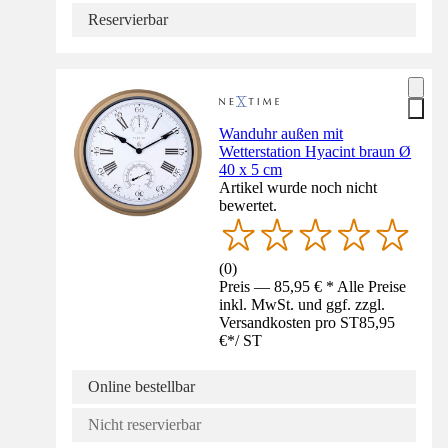
Reservierbar
Wanduhr außen mit
Wetterstation Hyacint braun Ø
40 x 5 cm
Artikel wurde noch nicht
bewertet.
(
0
)
Preis — 85,95 € * Alle Preise
inkl. MwSt. und ggf. zzgl.
Versandkosten pro ST
85,95
€
*
/
ST
Online bestellbar
Nicht reservierbar