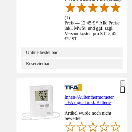
(
1
)
Preis — 12,45 € * Alle Preise
inkl. MwSt. und ggf. zzgl.
Versandkosten pro ST
12,45
€
*
/
ST
Online bestellbar
Reservierbar
Innen-/Außenthermometer
TFA digital inkl. Batterie
Artikel wurde noch nicht
bewertet.