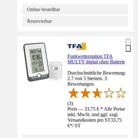
Online bestellbar
Reservierbar
Funkwetterstation TFA
MULTY digital ohne Batterie
Durchschnittliche Bewertung:
2.7 von 5 Sternen. 3
Bewertungen.
(
3
)
Preis — 33,75 € * Alle Preise
inkl. MwSt. und ggf. zzgl.
Versandkosten pro ST
33,75
€
*
/
ST