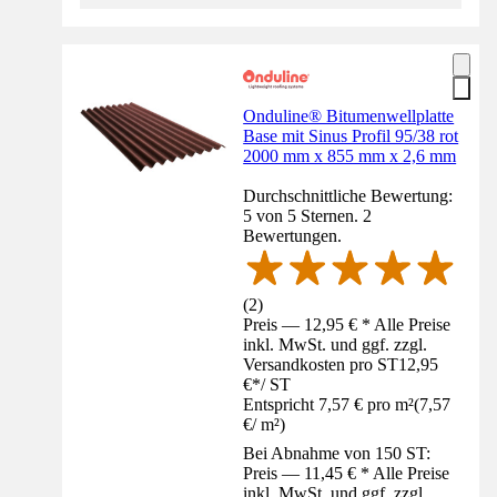
Onduline® Bitumenwellplatte
Base mit Sinus Profil 95/38 rot
2000 mm x 855 mm x 2,6 mm
Durchschnittliche Bewertung:
5 von 5 Sternen. 2
Bewertungen.
(
2
)
Preis — 12,95 € * Alle Preise
inkl. MwSt. und ggf. zzgl.
Versandkosten pro ST
12,95
€
*
/
ST
Entspricht 7,57 € pro m²
(
7,57
€
/
m²
)
Bei Abnahme von 150 ST:
Preis — 11,45 € * Alle Preise
inkl. MwSt. und ggf. zzgl.