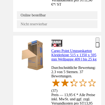
Versandkosten pro ST
11,90
€
*
/
ST
Online bestellbar
Nicht reservierbar
Cargo Point Umzugskarton
Kleiderkiste 515 x 1350 x 595
mm Wellpappe 409 l bis 25 kg
Durchschnittliche Bewertung:
2.3 von 5 Sternen. 37
Bewertungen.
(
37
)
Preis — 13,95 € * Alle Preise
inkl. MwSt. und ggf. zzgl.
Versandkosten pro ST
13,95