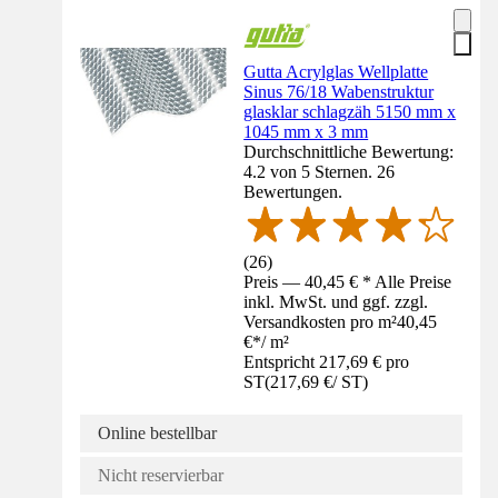
Gutta Acrylglas Wellplatte
Sinus 76/18 Wabenstruktur
glasklar schlagzäh 5150 mm x
1045 mm x 3 mm
Durchschnittliche Bewertung:
4.2 von 5 Sternen. 26
Bewertungen.
(
26
)
Preis — 40,45 € * Alle Preise
inkl. MwSt. und ggf. zzgl.
Versandkosten pro m²
40,45
€
*
/
m²
Entspricht 217,69 € pro
ST
(
217,69 €
/
ST
)
Online bestellbar
Nicht reservierbar