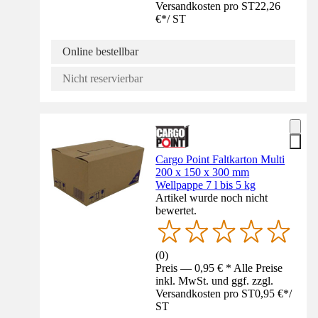
Versandkosten pro ST
22,26
€
*
/
ST
Online bestellbar
Nicht reservierbar
Cargo Point Faltkarton Multi
200 x 150 x 300 mm
Wellpappe 7 l bis 5 kg
Artikel wurde noch nicht
bewertet.
(
0
)
Preis — 0,95 € * Alle Preise
inkl. MwSt. und ggf. zzgl.
Versandkosten pro ST
0,95 €
*
/
ST