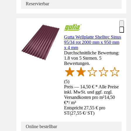
Reservierbar
Gutta Wellplatte Shelltec Sinus
95/34 rot 2000 mm x 950 mm
x 4 mm
Durchschnittliche Bewertung:
1.8 von 5 Sternen. 5
Bewertungen.
(
5
)
Preis — 14,50 € * Alle Preise
inkl. MwSt. und ggf. zzgl.
Versandkosten pro m²
14,50
€
*
/
m²
Entspricht 27,55 € pro
ST
(
27,55 €
/
ST
)
Online bestellbar