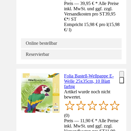
Preis — 39,95 € * Alle Preise
inkl. MwSt. und ggf. zzgl.
Versandkosten pro ST
39,95
€
*
/
ST
Entspricht 15,98 € pro l
(
15,98
€
/
l
)
Online bestellbar
Reservierbar
Folia Bastell-Wellpappe E-
Welle 25x35cm, 10 Blatt
farbig
Artikel wurde noch nicht
bewertet.
(
0
)
Preis — 11,90 € * Alle Preise
inkl. MwSt. und ggf. zzgl.