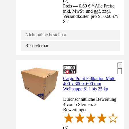
(
2
)
Preis — 0,60 € * Alle Preise
inkl. MwSt. und ggf. zzgl.
Versandkosten pro ST
0,60 €
*
/
ST
Nicht online bestellbar
Reservierbar
Cargo Point Faltkarton Multi
400 x 300 x 600 mm
Wellpappe 61 l bis 25 kg
Durchschnittliche Bewertung:
4 von 5 Sternen. 3
Bewertungen.
(
3
)