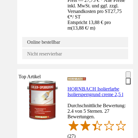
Preis — 27,75 € * Alle Preise
inkl. MwSt. und ggf. zzgl.
Versandkosten pro ST
27,75
€
*
/
ST
Entspricht 13,88 € pro
m
(
13,88 €
/
m
)
Online bestellbar
Nicht reservierbar
Top Artikel
HORNBACH Isolierfarbe
Isoliersperrgrund creme 2,5 l
Durchschnittliche Bewertung:
2.4 von 5 Sternen. 27
Bewertungen.
(
27
)