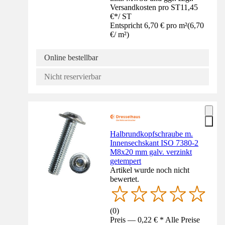
Versandkosten pro ST
11,45
€
*
/
ST
Entspricht 6,70 € pro m²
(
6,70
€
/
m²
)
Online bestellbar
Nicht reservierbar
Halbrundkopfschraube m.
Innensechskant ISO 7380-2
M8x20 mm galv. verzinkt
getempert
Artikel wurde noch nicht
bewertet.
(
0
)
Preis — 0,22 € * Alle Preise