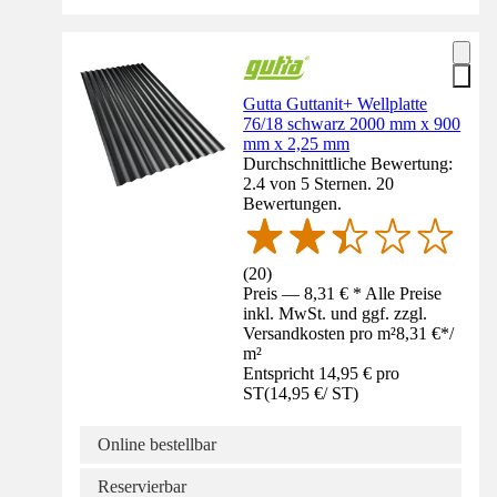
Gutta Guttanit+ Wellplatte
76/18 schwarz 2000 mm x 900
mm x 2,25 mm
Durchschnittliche Bewertung:
2.4 von 5 Sternen. 20
Bewertungen.
(
20
)
Preis — 8,31 € * Alle Preise
inkl. MwSt. und ggf. zzgl.
Versandkosten pro m²
8,31 €
*
/
m²
Entspricht 14,95 € pro
ST
(
14,95 €
/
ST
)
Online bestellbar
Reservierbar