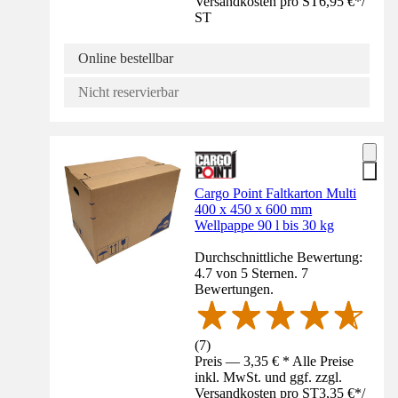
Versandkosten pro ST
6,95 €
*
/
ST
Online bestellbar
Nicht reservierbar
Cargo Point Faltkarton Multi
400 x 450 x 600 mm
Wellpappe 90 l bis 30 kg
Durchschnittliche Bewertung:
4.7 von 5 Sternen. 7
Bewertungen.
(
7
)
Preis — 3,35 € * Alle Preise
inkl. MwSt. und ggf. zzgl.
Versandkosten pro ST
3,35 €
*
/