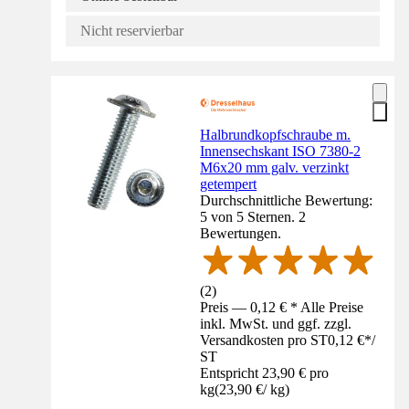
Nicht reservierbar
Halbrundkopfschraube m.
Innensechskant ISO 7380-2
M6x20 mm galv. verzinkt
getempert
Durchschnittliche Bewertung:
5 von 5 Sternen. 2
Bewertungen.
(
2
)
Preis — 0,12 € * Alle Preise
inkl. MwSt. und ggf. zzgl.
Versandkosten pro ST
0,12 €
*
/
ST
Entspricht 23,90 € pro
kg
(
23,90 €
/
kg
)