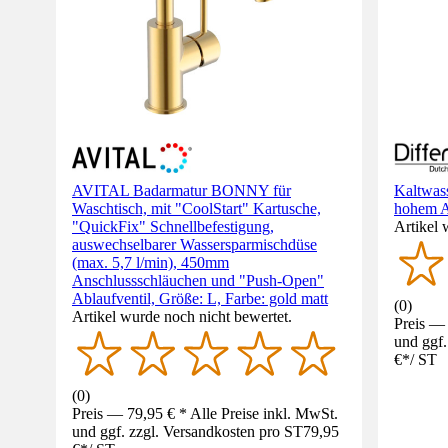
AVITAL Badarmatur BONNY für
Kaltwas
Waschtisch, mit "CoolStart" Kartusche,
hohem A
"QuickFix" Schnellbefestigung,
Artikel 
auswechselbarer Wassersparmischdüse
(max. 5,7 l/min), 450mm
Anschlussschläuchen und "Push-Open"
Ablaufventil, Größe: L, Farbe: gold matt
(
0
)
Artikel wurde noch nicht bewertet.
Preis — 
und ggf.
€
*
/
ST
(
0
)
Preis — 79,95 € * Alle Preise inkl. MwSt.
und ggf. zzgl. Versandkosten pro ST
79,95