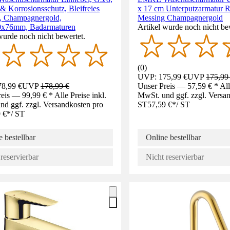
& Korrosionsschutz, Bleifreies
x 17 cm Unterputzarmatur 
, Champagnergold,
Messing Champagnergold
0x76mm, Badarmaturen
Artikel wurde noch nicht be
wurde noch nicht bewertet.
(
0
)
UVP: 175,99 €
UVP
175,99
8,99 €
UVP
178,99 €
Unser Preis — 57,59 € * Alle
eis — 99,99 € * Alle Preise inkl.
MwSt. und ggf. zzgl. Versa
d ggf. zzgl. Versandkosten pro
ST
57,59 €
*
/
ST
 €
*
/
ST
 bestellbar
Online bestellbar
reservierbar
Nicht reservierbar