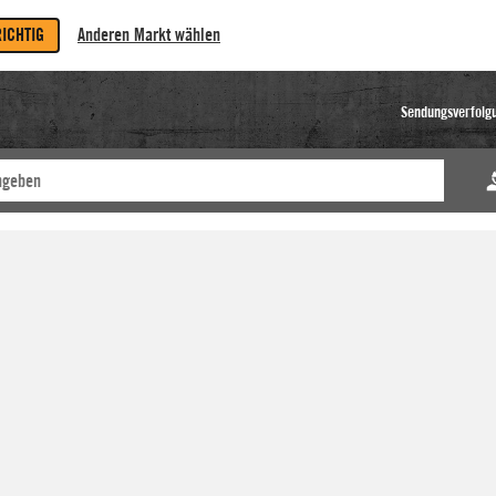
RICHTIG
Anderen Markt wählen
Sendungsverfolg