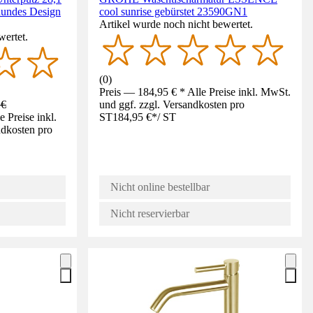
Rundes Design
cool sunrise gebürstet 23590GN1
Artikel wurde noch nicht bewertet.
wertet.
(
0
)
Preis — 184,95 € * Alle Preise inkl. MwSt.
 €
und ggf. zzgl. Versandkosten pro
 Preise inkl.
ST
184,95 €
*
/
ST
ndkosten pro
Nicht online bestellbar
Nicht reservierbar