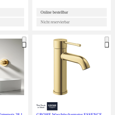
Online bestellbar
Nicht reservierbar
nterputz 28,1
GROHE Waschtischarmatur ESSENCE