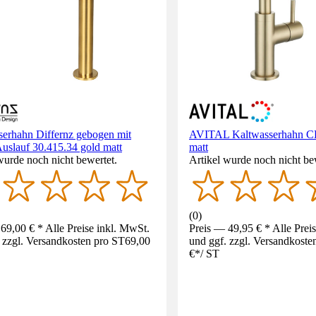
serhahn Differnz gebogen mit
AVITAL Kaltwasserhahn C
uslauf 30.415.34 gold matt
matt
wurde noch nicht bewertet.
Artikel wurde noch nicht be
(
0
)
69,00 € * Alle Preise inkl. MwSt.
Preis — 49,95 € * Alle Prei
 zzgl. Versandkosten pro ST
69,00
und ggf. zzgl. Versandkoste
€
*
/
ST