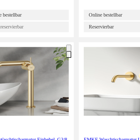
 bestellbar
Online bestellbar
reservierbar
Reservierbar
schtischarmatur Einhebel, G3/8,
EMKE Waschtischarmatur U