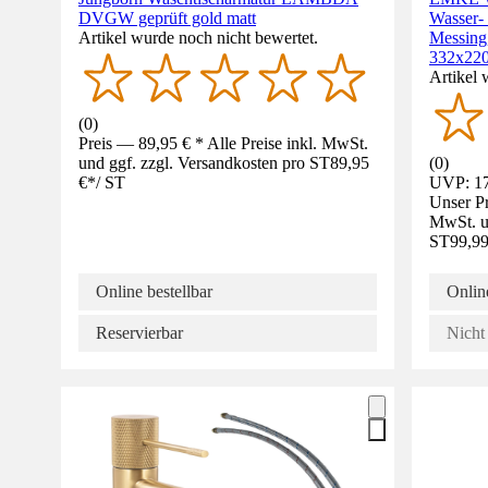
DVGW geprüft gold matt
Wasser- 
Artikel wurde noch nicht bewertet.
Messing
332x22
Artikel 
(
0
)
Preis — 89,95 € * Alle Preise inkl. MwSt.
und ggf. zzgl. Versandkosten pro ST
89,95
(
0
)
€
*
/
ST
UVP: 17
Unser Pr
MwSt. un
ST
99,99
Online bestellbar
Online
Reservierbar
Nicht 