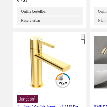
€
*
/
ST
Online bestellbar
Online
Reservierbar
Nicht 
Jungborn Waschtischarmatur LAMBDA
EMKE Wa