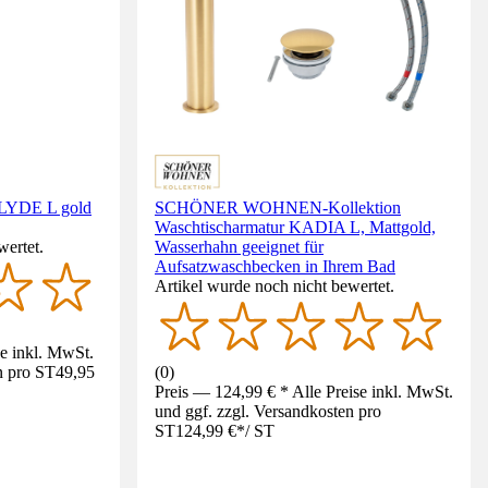
LYDE L gold
SCHÖNER WOHNEN-Kollektion
Waschtischarmatur KADIA L, Mattgold,
wertet.
Wasserhahn geeignet für
Aufsatzwaschbecken in Ihrem Bad
Artikel wurde noch nicht bewertet.
se inkl. MwSt.
n pro ST
49,95
(
0
)
Preis — 124,99 € * Alle Preise inkl. MwSt.
und ggf. zzgl. Versandkosten pro
ST
124,99 €
*
/
ST