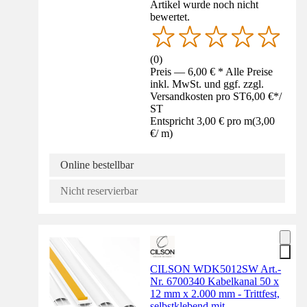
Artikel wurde noch nicht
bewertet.
(
0
)
Preis — 6,00 € * Alle Preise
inkl. MwSt. und ggf. zzgl.
Versandkosten pro ST
6,00 €
*
/
ST
Entspricht 3,00 € pro m
(
3,00
€
/
m
)
Online bestellbar
Nicht reservierbar
CILSON WDK5012SW Art.-
Nr. 6700340 Kabelkanal 50 x
12 mm x 2.000 mm - Trittfest,
selbstklebend mit