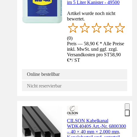
im 5 Liter Kanister - 49500
Artikel wurde noch nicht
bewertet.
(
0
)
Preis — 58,90 € * Alle Preise
inkl. MwSt. und ggf. zzgl.
Versandkosten pro ST
58,90
€
*
/
ST
Online bestellbar
Nicht reservierbar
CILSON Kabelkanal
WDK4040S Art.-Nr. 6800300
– 40 × 40 mm × 2.000 mm,