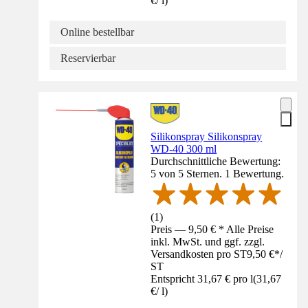
€
/
l
)
Online bestellbar
Reservierbar
Silikonspray Silikonspray
WD-40 300 ml
Durchschnittliche Bewertung:
5 von 5 Sternen. 1 Bewertung.
(
1
)
Preis — 9,50 € * Alle Preise
inkl. MwSt. und ggf. zzgl.
Versandkosten pro ST
9,50 €
*
/
ST
Entspricht 31,67 € pro l
(
31,67
€
/
l
)