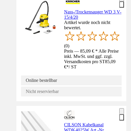
Nass-/Trockensauger WD 3 V-
15/4/20
Artikel wurde noch nicht
bewertet.
(
0
)
Preis — 85,09 € * Alle Preise
inkl. MwSt. und ggf. zzgl.
Versandkosten pro ST
85,09
€
*
/
ST
Online bestellbar
Nicht reservierbar
CILSON Kabelkanal
WDK4025W Art.-Nr.