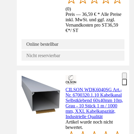
(
0
)
Preis — 36,59 € * Alle Preise
inkl. MwSt. und ggf. zzgl.
Versandkosten pro ST
36,59
€
*
/
ST
Online bestellbar
Nicht reservierbar
CILSON WDK6040SG Art.-
Nr. 6700320.1.10 Kabelkanal
Selbstklebend 60x40mm 10m,
Grau - 10 Stück 1 m / 1000
mm, XXL Kabelkapazität,
Industrielle Qualität
Artikel wurde noch nicht
bewertet.