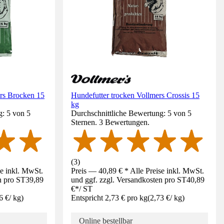
ers Brocken 15
Hundefutter trocken Vollmers Crossis 15
kg
g: 5 von 5
Durchschnittliche Bewertung: 5 von 5
Sternen. 3 Bewertungen.
(
3
)
se inkl. MwSt.
Preis — 40,89 € * Alle Preise inkl. MwSt.
n pro ST
39,89
und ggf. zzgl. Versandkosten pro ST
40,89
€
*
/
ST
6 €
/
kg
)
Entspricht 2,73 € pro kg
(
2,73 €
/
kg
)
Online bestellbar