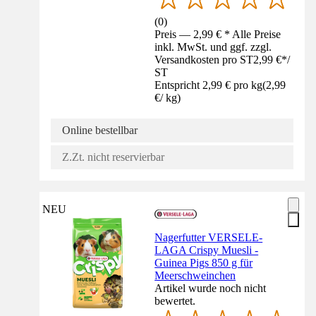
(
0
)
Preis — 2,99 € * Alle Preise
inkl. MwSt. und ggf. zzgl.
Versandkosten pro ST
2,99 €
*
/
ST
Entspricht 2,99 € pro kg
(
2,99
€
/
kg
)
Online bestellbar
Z.Zt. nicht reservierbar
NEU
Nagerfutter VERSELE-
LAGA Crispy Muesli -
Guinea Pigs 850 g für
Meerschweinchen
Artikel wurde noch nicht
bewertet.