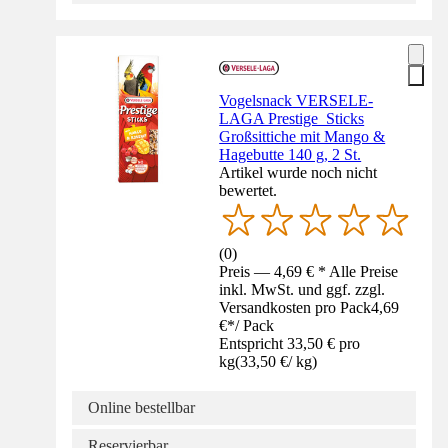
Vogelsnack VERSELE-
LAGA Prestige Sticks
Großsittiche mit Mango &
Hagebutte 140 g, 2 St.
Artikel wurde noch nicht
bewertet.
(
0
)
Preis — 4,69 € * Alle Preise
inkl. MwSt. und ggf. zzgl.
Versandkosten pro Pack
4,69
€
*
/
Pack
Entspricht 33,50 € pro
kg
(
33,50 €
/
kg
)
Online bestellbar
Reservierbar