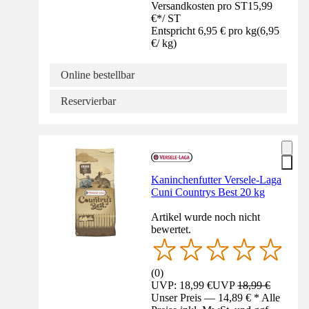
Versandkosten pro ST
15,99
€
*
/
ST
Entspricht 6,95 € pro kg
(
6,95
€
/
kg
)
Online bestellbar
Reservierbar
Kaninchenfutter Versele-Laga
Cuni Countrys Best 20 kg
Artikel wurde noch nicht
bewertet.
(
0
)
UVP: 18,99 €
UVP
18,99 €
Unser Preis — 14,89 € * Alle