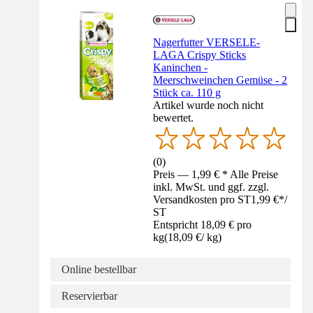
Nagerfutter VERSELE-
LAGA Crispy Sticks
Kaninchen -
Meerschweinchen Gemüse - 2
Stück ca. 110 g
Artikel wurde noch nicht
bewertet.
(
0
)
Preis — 1,99 € * Alle Preise
inkl. MwSt. und ggf. zzgl.
Versandkosten pro ST
1,99 €
*
/
ST
Entspricht 18,09 € pro
kg
(
18,09 €
/
kg
)
Online bestellbar
Reservierbar