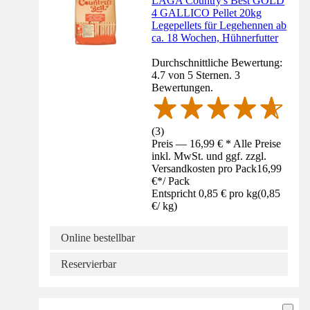
LAGA Country's Best GOLD
4 GALLICO Pellet 20kg
Legepellets für Legehennen ab
ca. 18 Wochen, Hühnerfutter
Durchschnittliche Bewertung:
4.7 von 5 Sternen. 3
Bewertungen.
(
3
)
Preis — 16,99 € * Alle Preise
inkl. MwSt. und ggf. zzgl.
Versandkosten pro Pack
16,99
€
*
/
Pack
Entspricht 0,85 € pro kg
(
0,85
€
/
kg
)
Online bestellbar
Reservierbar