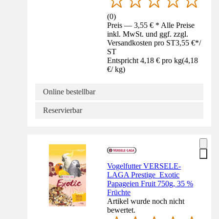
(
0
)
Preis — 3,55 € * Alle Preise
inkl. MwSt. und ggf. zzgl.
Versandkosten pro ST
3,55 €
*
/
ST
Entspricht 4,18 € pro kg
(
4,18
€
/
kg
)
Online bestellbar
Reservierbar
Vogelfutter VERSELE-
LAGA Prestige Exotic
Papageien Fruit 750g, 35 %
Früchte
Artikel wurde noch nicht
bewertet.