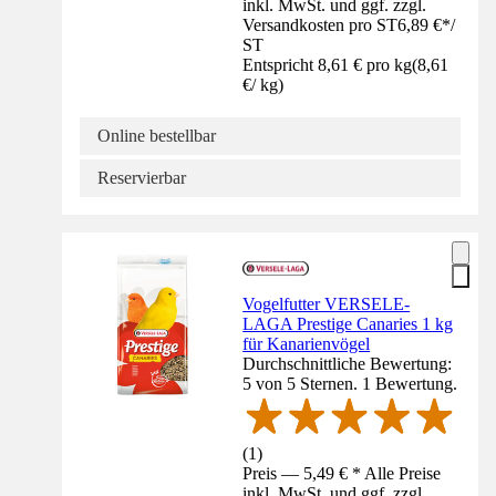
inkl. MwSt. und ggf. zzgl.
Versandkosten pro ST
6,89 €
*
/
ST
Entspricht 8,61 € pro kg
(
8,61
€
/
kg
)
Online bestellbar
Reservierbar
Vogelfutter VERSELE-
LAGA Prestige Canaries 1 kg
für Kanarienvögel
Durchschnittliche Bewertung:
5 von 5 Sternen. 1 Bewertung.
(
1
)
Preis — 5,49 € * Alle Preise
inkl. MwSt. und ggf. zzgl.