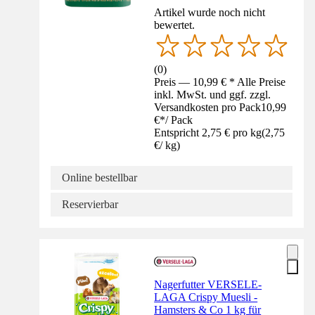
Artikel wurde noch nicht
bewertet.
(
0
)
Preis — 10,99 € * Alle Preise
inkl. MwSt. und ggf. zzgl.
Versandkosten pro Pack
10,99
€
*
/
Pack
Entspricht 2,75 € pro kg
(
2,75
€
/
kg
)
Online bestellbar
Reservierbar
Nagerfutter VERSELE-
LAGA Crispy Muesli -
Hamsters & Co 1 kg für