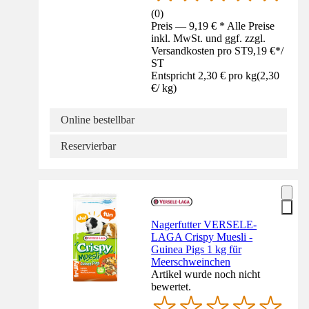
(
0
)
Preis — 9,19 € * Alle Preise
inkl. MwSt. und ggf. zzgl.
Versandkosten pro ST
9,19 €
*
/
ST
Entspricht 2,30 € pro kg
(
2,30
€
/
kg
)
Online bestellbar
Reservierbar
Nagerfutter VERSELE-
LAGA Crispy Muesli -
Guinea Pigs 1 kg für
Meerschweinchen
Artikel wurde noch nicht
bewertet.