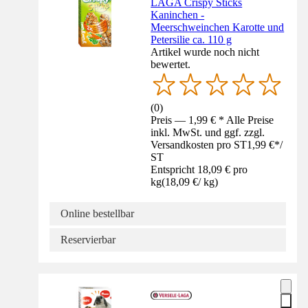
LAGA Crispy Sticks
Kaninchen -
Meerschweinchen Karotte und
Petersilie ca. 110 g
Artikel wurde noch nicht
bewertet.
(
0
)
Preis — 1,99 € * Alle Preise
inkl. MwSt. und ggf. zzgl.
Versandkosten pro ST
1,99 €
*
/
ST
Entspricht 18,09 € pro
kg
(
18,09 €
/
kg
)
Online bestellbar
Reservierbar