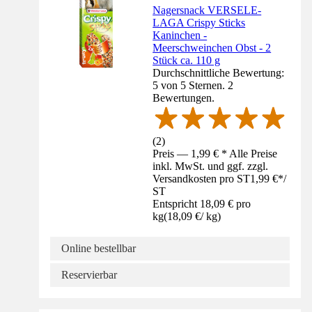
Nagersnack VERSELE-
LAGA Crispy Sticks
Kaninchen -
Meerschweinchen Obst - 2
Stück ca. 110 g
Durchschnittliche Bewertung:
5 von 5 Sternen. 2
Bewertungen.
(
2
)
Preis — 1,99 € * Alle Preise
inkl. MwSt. und ggf. zzgl.
Versandkosten pro ST
1,99 €
*
/
ST
Entspricht 18,09 € pro
kg
(
18,09 €
/
kg
)
Online bestellbar
Reservierbar