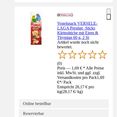
Vogelsnack VERSELE-
LAGA Prestige Sticks
Kleinsittiche mit Eiern &
Thymian 60 g, 2 St
Artikel wurde noch nicht
bewertet.
(
0
)
Preis — 1,69 € * Alle Preise
inkl. MwSt. und ggf. zzgl.
Versandkosten pro Pack
1,69
€
*
/
Pack
Entspricht 28,17 € pro
kg
(
28,17 €
/
kg
)
Online bestellbar
Reservierbar