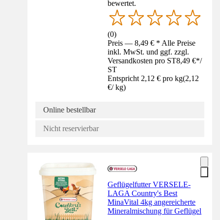
bewertet.
(
0
)
Preis — 8,49 € * Alle Preise
inkl. MwSt. und ggf. zzgl.
Versandkosten pro ST
8,49 €
*
/
ST
Entspricht 2,12 € pro kg
(
2,12
€
/
kg
)
Online bestellbar
Nicht reservierbar
Geflügelfutter VERSELE-
LAGA Country's Best
MinaVital 4kg angereicherte
Mineralmischung für Geflügel