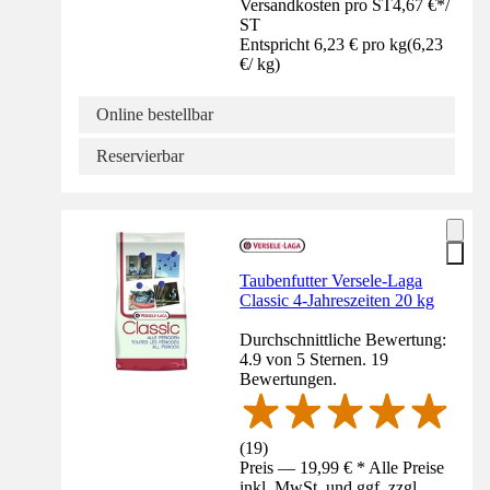
Versandkosten pro ST
4,67 €
*
/
ST
Entspricht 6,23 € pro kg
(
6,23
€
/
kg
)
Online bestellbar
Reservierbar
Taubenfutter Versele-Laga
Classic 4-Jahreszeiten 20 kg
Durchschnittliche Bewertung:
4.9 von 5 Sternen. 19
Bewertungen.
(
19
)
Preis — 19,99 € * Alle Preise
inkl. MwSt. und ggf. zzgl.