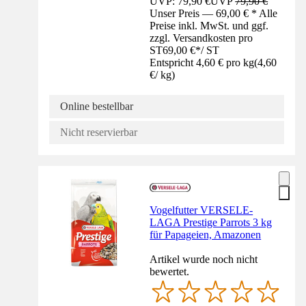
UVP: 79,90 €
UVP
79,90 €
Unser Preis — 69,00 € * Alle
Preise inkl. MwSt. und ggf.
zzgl. Versandkosten pro
ST
69,00 €
*
/
ST
Entspricht 4,60 € pro kg
(
4,60
€
/
kg
)
Online bestellbar
Nicht reservierbar
Vogelfutter VERSELE-
LAGA Prestige Parrots 3 kg
für Papageien, Amazonen
Artikel wurde noch nicht
bewertet.