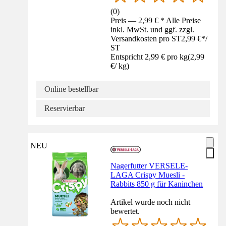
(
0
)
Preis — 2,99 € * Alle Preise
inkl. MwSt. und ggf. zzgl.
Versandkosten pro ST
2,99 €
*
/
ST
Entspricht 2,99 € pro kg
(
2,99
€
/
kg
)
Online bestellbar
Reservierbar
NEU
Nagerfutter VERSELE-
LAGA Crispy Muesli -
Rabbits 850 g für Kaninchen
Artikel wurde noch nicht
bewertet.