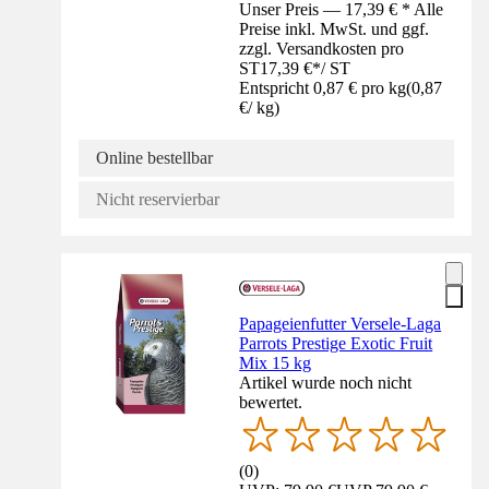
Unser Preis — 17,39 € * Alle
Preise inkl. MwSt. und ggf.
zzgl. Versandkosten pro
ST
17,39 €
*
/
ST
Entspricht 0,87 € pro kg
(
0,87
€
/
kg
)
Online bestellbar
Nicht reservierbar
Papageienfutter Versele-Laga
Parrots Prestige Exotic Fruit
Mix 15 kg
Artikel wurde noch nicht
bewertet.
(
0
)