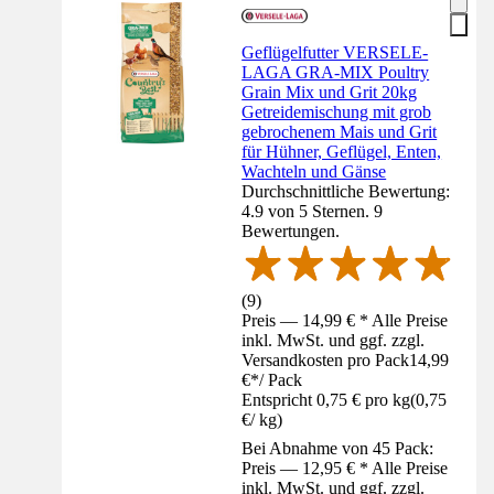
Geflügelfutter VERSELE-
LAGA GRA-MIX Poultry
Grain Mix und Grit 20kg
Getreidemischung mit grob
gebrochenem Mais und Grit
für Hühner, Geflügel, Enten,
Wachteln und Gänse
Durchschnittliche Bewertung:
4.9 von 5 Sternen. 9
Bewertungen.
(
9
)
Preis — 14,99 € * Alle Preise
inkl. MwSt. und ggf. zzgl.
Versandkosten pro Pack
14,99
€
*
/
Pack
Entspricht 0,75 € pro kg
(
0,75
€
/
kg
)
Bei Abnahme von 45 Pack:
Preis — 12,95 € * Alle Preise
inkl. MwSt. und ggf. zzgl.