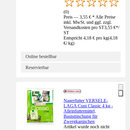
(
0
)
Preis — 3,55 € * Alle Preise
inkl. MwSt. und ggf. zzgl.
Versandkosten pro ST
3,55 €
*
/
ST
Entspricht 4,18 € pro kg
(
4,18
€
/
kg
)
Online bestellbar
Reservierbar
Nagerfutter VERSELE-
LAGA Cuni Classic 4 kg -
Alleinfuttermittel,
Basismischung für
Zwergkaninchen
Artikel wurde noch nicht