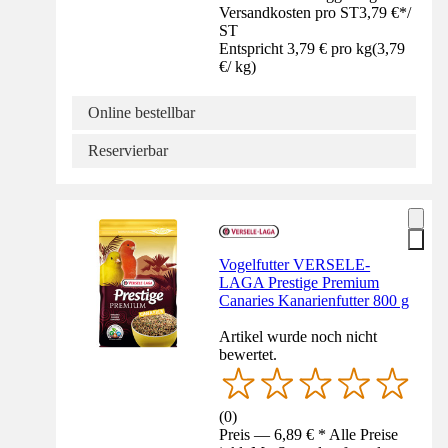
Versandkosten pro ST
3,79 €
*
/
ST
Entspricht 3,79 € pro kg
(
3,79
€
/
kg
)
Online bestellbar
Reservierbar
Vogelfutter VERSELE-
LAGA Prestige Premium
Canaries Kanarienfutter 800 g
Artikel wurde noch nicht
bewertet.
(
0
)
Preis — 6,89 € * Alle Preise