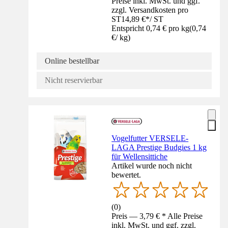
Preise inkl. MwSt. und ggf.
zzgl. Versandkosten pro
ST
14,89 €
*
/
ST
Entspricht 0,74 € pro kg
(
0,74
€
/
kg
)
Online bestellbar
Nicht reservierbar
Vogelfutter VERSELE-
LAGA Prestige Budgies 1 kg
für Wellensittiche
Artikel wurde noch nicht
bewertet.
(
0
)
Preis — 3,79 € * Alle Preise
inkl. MwSt. und ggf. zzgl.