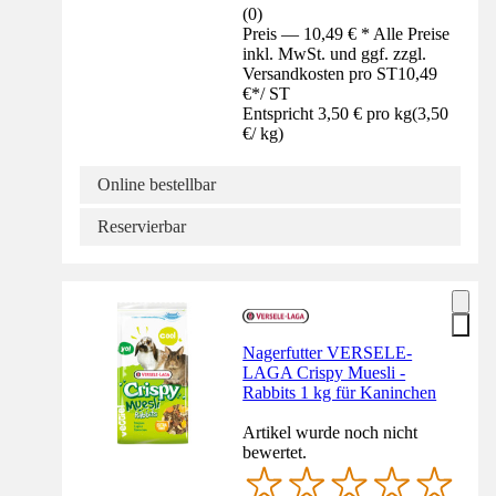
(
0
)
Preis — 10,49 € * Alle Preise
inkl. MwSt. und ggf. zzgl.
Versandkosten pro ST
10,49
€
*
/
ST
Entspricht 3,50 € pro kg
(
3,50
€
/
kg
)
Online bestellbar
Reservierbar
Nagerfutter VERSELE-
LAGA Crispy Muesli -
Rabbits 1 kg für Kaninchen
Artikel wurde noch nicht
bewertet.