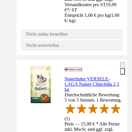
Versandkosten pro ST
19,99
€
*
/
ST
Entspricht 1,00 € pro kg
(
1,00
€
/
kg
)
Nicht online bestellbar
Nicht reservierbar
Nagerfutter VERSELE-
LAGA Nature Chinchilla 2,3
kg
Durchschnittliche Bewertung:
5 von 5 Sternen. 1 Bewertung.
(
1
)
Preis — 15,99 € * Alle Preise
inkl. MwSt. und ggf. zzgl.