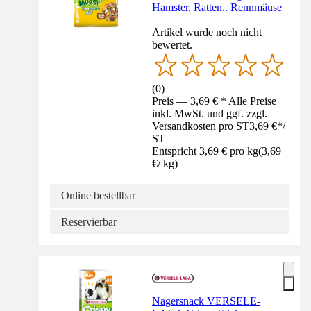
Hamster, Ratten.. Rennmäuse
Artikel wurde noch nicht
bewertet.
(
0
)
Preis — 3,69 € * Alle Preise
inkl. MwSt. und ggf. zzgl.
Versandkosten pro ST
3,69 €
*
/
ST
Entspricht 3,69 € pro kg
(
3,69
€
/
kg
)
Online bestellbar
Reservierbar
Nagersnack VERSELE-