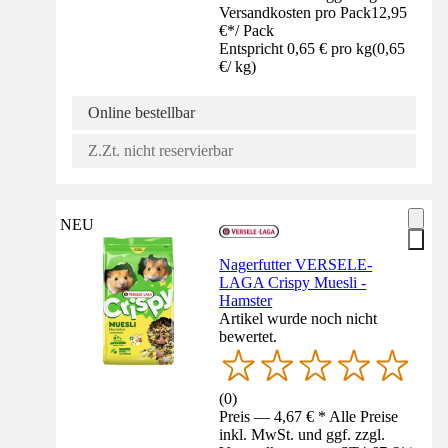
Versandkosten pro Pack
12,95
€
*
/
Pack
Entspricht 0,65 € pro kg
(
0,65
€
/
kg
)
Online bestellbar
Z.Zt. nicht reservierbar
NEU
Nagerfutter VERSELE-
LAGA Crispy Muesli -
Hamster
Artikel wurde noch nicht
bewertet.
(
0
)
Preis — 4,67 € * Alle Preise
inkl. MwSt. und ggf. zzgl.