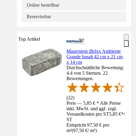
Online bestellbar
Reservierbar
Top Artikel
Mauerstein iBrixx Ambiente
Grande basalt 42 cm x 21 cm
x 14 cm
Durchschnittliche Bewertung:
4.4 von 5 Sternen. 22
Bewertungen.
(
22
)
Preis — 5,85 € * Alle Preise
inkl. MwSt. und ggf. zzgl.
Versandkosten pro ST
5,85 €
*
/
ST
Entspricht 97,50 € pro
m²
(
97,50 €
/
m²
)