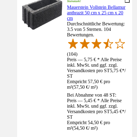
Mauerstein Vollstein Bellamur
anthrazit 50 cm x 25 cm x 20
cm
Durchschnittliche Bewertung:
3.5 von 5 Sternen. 104
Bewertungen.
(
104
)
Preis — 5,75 € * Alle Preise
inkl. MwSt. und ggf. zzgl.
Versandkosten pro ST
5,75 €
*
/
ST
Entspricht 57,50 € pro
m²
(
57,50 €
/
m²
)
Bei Abnahme von 48 ST:
Preis — 5,45 € * Alle Preise
inkl. MwSt. und ggf. zzgl.
Versandkosten pro ST
5,45 €
*
/
ST
Entspricht 54,50 € pro
m²
(
54,50 €
/
m²
)