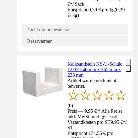
€
*
/
Sack
Entspricht 0,39 € pro kg
(
0,39
€
/
kg
)
Nicht online bestellbar
Reservierbar
Kalksandstein KS-U-Schale
12DF 240 mm x 365 mm x
238 mm
Artikel wurde noch nicht
bewertet.
(
0
)
Preis — 9,95 € * Alle Preise
inkl. MwSt. und ggf. zzgl.
Versandkosten pro ST
9,95 €
*
/
ST
Entspricht 174,56 € pro