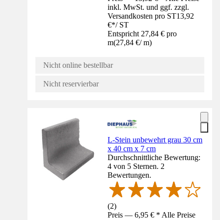
inkl. MwSt. und ggf. zzgl.
Versandkosten pro ST
13,92
€
*
/
ST
Entspricht 27,84 € pro
m
(
27,84 €
/
m
)
Nicht online bestellbar
Nicht reservierbar
L-Stein unbewehrt grau 30 cm
x 40 cm x 7 cm
Durchschnittliche Bewertung:
4 von 5 Sternen. 2
Bewertungen.
(
2
)
Preis — 6,95 € * Alle Preise