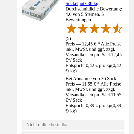
Sockelputz 30 kg
Durchschnittliche Bewertung:
4.6 von 5 Sternen. 5
Bewertungen.
(
5
)
Preis — 12,45 € * Alle Preise
inkl. MwSt. und ggf. zzgl.
Versandkosten pro Sack
12,45
€
*
/
Sack
Entspricht 0,42 € pro kg
(
0,42
€
/
kg
)
Bei Abnahme von 36 Sack:
Preis — 11,55 € * Alle Preise
inkl. MwSt. und ggf. zzgl.
Versandkosten pro Sack
11,55
€
*
/
Sack
Entspricht 0,39 € pro kg
(
0,39
€
/
kg
)
Nicht online bestellbar