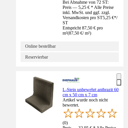
Bei Abnahme von 72 ST:
Preis — 5,25 € * Alle Preise
inkl. MwSt. und ggf. zzgl.
Versandkosten pro ST
5,25 €
*
/
ST
Entspricht 87,50 € pro
m²
(
87,50 €
/
m²
)
Online bestellbar
Reservierbar
L-Stein unbewehrt anthrazit 60
cm x 50 cm x 7 cm
Artikel wurde noch nicht
bewertet.
(
0
)
Preis — 32,95 € * Alle Preise