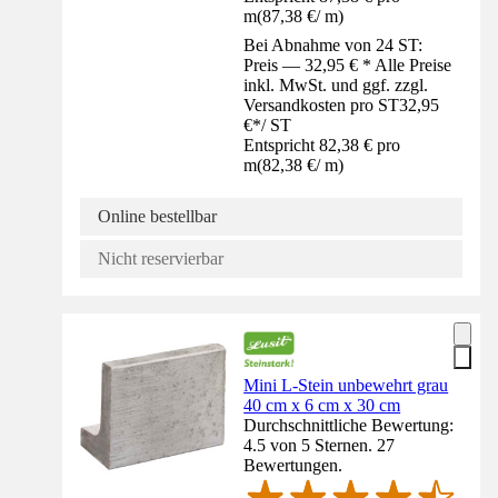
m
(
87,38 €
/
m
)
Bei Abnahme von 24 ST:
Preis — 32,95 € * Alle Preise
inkl. MwSt. und ggf. zzgl.
Versandkosten pro ST
32,95
€
*
/
ST
Entspricht 82,38 € pro
m
(
82,38 €
/
m
)
Online bestellbar
Nicht reservierbar
Mini L-Stein unbewehrt grau
40 cm x 6 cm x 30 cm
Durchschnittliche Bewertung:
4.5 von 5 Sternen. 27
Bewertungen.