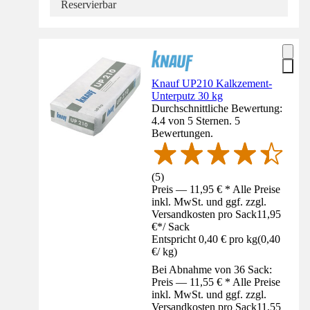
Reservierbar
Knauf UP210 Kalkzement-
Unterputz 30 kg
Durchschnittliche Bewertung:
4.4 von 5 Sternen. 5
Bewertungen.
(
5
)
Preis — 11,95 € * Alle Preise
inkl. MwSt. und ggf. zzgl.
Versandkosten pro Sack
11,95
€
*
/
Sack
Entspricht 0,40 € pro kg
(
0,40
€
/
kg
)
Bei Abnahme von 36 Sack:
Preis — 11,55 € * Alle Preise
inkl. MwSt. und ggf. zzgl.
Versandkosten pro Sack
11,55