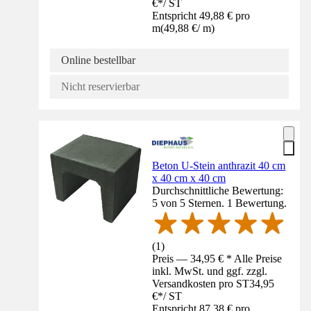
€
*
/
ST
Entspricht 49,88 € pro
m
(
49,88 €
/
m
)
Online bestellbar
Nicht reservierbar
Beton U-Stein anthrazit 40 cm
x 40 cm x 40 cm
Durchschnittliche Bewertung:
5 von 5 Sternen. 1 Bewertung.
(
1
)
Preis — 34,95 € * Alle Preise
inkl. MwSt. und ggf. zzgl.
Versandkosten pro ST
34,95
€
*
/
ST
Entspricht 87,38 € pro