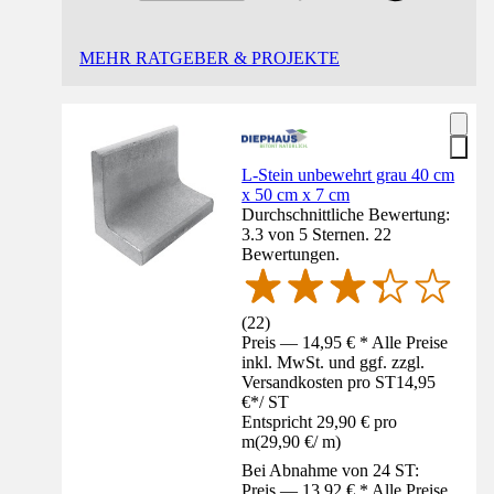
MEHR RATGEBER & PROJEKTE
L-Stein unbewehrt grau 40 cm
x 50 cm x 7 cm
Durchschnittliche Bewertung:
3.3 von 5 Sternen. 22
Bewertungen.
(
22
)
Preis — 14,95 € * Alle Preise
inkl. MwSt. und ggf. zzgl.
Versandkosten pro ST
14,95
€
*
/
ST
Entspricht 29,90 € pro
m
(
29,90 €
/
m
)
Bei Abnahme von 24 ST:
Preis — 13,92 € * Alle Preise