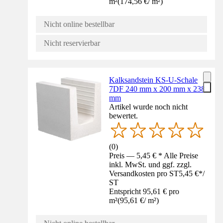
m²
(
174,56 €
/
m²
)
Nicht online bestellbar
Nicht reservierbar
Kalksandstein KS-U-Schale
7DF 240 mm x 200 mm x 238
mm
Artikel wurde noch nicht
bewertet.
(
0
)
Preis — 5,45 € * Alle Preise
inkl. MwSt. und ggf. zzgl.
Versandkosten pro ST
5,45 €
*
/
ST
Entspricht 95,61 € pro
m²
(
95,61 €
/
m²
)