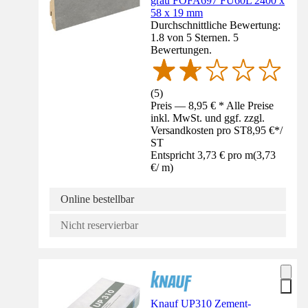
grau FOFA697 FU60L 2400 x
58 x 19 mm
Durchschnittliche Bewertung:
1.8 von 5 Sternen. 5
Bewertungen.
(
5
)
Preis — 8,95 € * Alle Preise
inkl. MwSt. und ggf. zzgl.
Versandkosten pro ST
8,95 €
*
/
ST
Entspricht 3,73 € pro m
(
3,73
€
/
m
)
Online bestellbar
Nicht reservierbar
Knauf UP310 Zement-