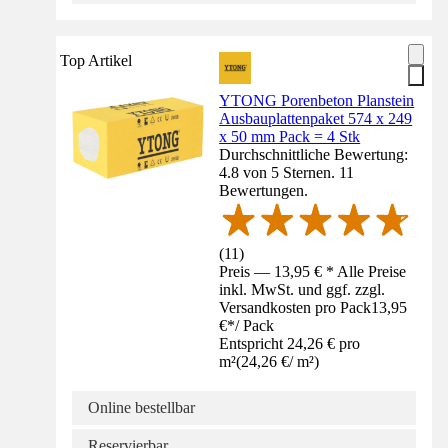
Top Artikel
YTONG Porenbeton Planstein
Ausbauplattenpaket 574 x 249
x 50 mm Pack = 4 Stk
Durchschnittliche Bewertung:
4.8 von 5 Sternen. 11
Bewertungen.
(
11
)
Preis — 13,95 € * Alle Preise
inkl. MwSt. und ggf. zzgl.
Versandkosten pro Pack
13,95
€
*
/
Pack
Entspricht 24,26 € pro
m²
(
24,26 €
/
m²
)
Online bestellbar
Reservierbar