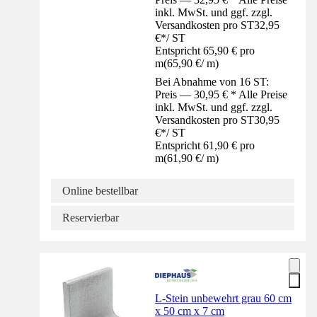
inkl. MwSt. und ggf. zzgl.
Versandkosten pro ST
32,95
€
*
/
ST
Entspricht 65,90 € pro
m
(
65,90 €
/
m
)
Bei Abnahme von 16 ST:
Preis — 30,95 € * Alle Preise
inkl. MwSt. und ggf. zzgl.
Versandkosten pro ST
30,95
€
*
/
ST
Entspricht 61,90 € pro
m
(
61,90 €
/
m
)
Online bestellbar
Reservierbar
L-Stein unbewehrt grau 60 cm
x 50 cm x 7 cm