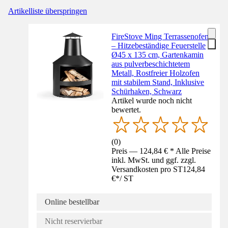
Artikelliste überspringen
FireStove Ming Terrassenofen
– Hitzebeständige Feuerstelle
Ø45 x 135 cm, Gartenkamin
aus pulverbeschichtetem
Metall, Rostfreier Holzofen
mit stabilem Stand, Inklusive
Schürhaken, Schwarz
Artikel wurde noch nicht
bewertet.
(
0
)
Preis — 124,84 € * Alle Preise
inkl. MwSt. und ggf. zzgl.
Versandkosten pro ST
124,84
€
*
/
ST
Online bestellbar
Nicht reservierbar