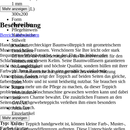
1 mm
Maße (BxL)
Mehr anzeigen
300x200
Form
Beschreibung
Rechteckig
Pflegehinweis
Bereich überspringen
Handwäsche
Stilwelt
Handgewebter, rechteckiger Baumwollteppich mit geometrischem
Klassisch
Muster und hellen Fransen. Verschönern Sie Ihre leicht oder stark
Brandklasse
frequntierten Wohnbereiche, wie den Flur, das Wohn- oder
Efl (erfüllt die Anforderungen an das Brandverhalten für den
Schlafzimmer, mit diesem Kelim. Seine Baumwollfasern garantieren
Wohnbereich)
nicht nur Langlebigkeit und höchste Qualität, sondern hüllen mit ihrer
Nutzungsklasse
Farbwahl Ihren Raum auch in eine gemütliche, einladende
21 - Wohnbereiche mit geringer oder zeitweiser Nutzung
Atmosphäre. Zudem zeigt der Teppich auf beiden Seiten das gleiche,
Einsatzbereich
farbenfrohe Motiv und ist somit beidseitig nutzbar. Sie brauchen sich
Innen
keine Sorgen mehr um die Pflege zu machen, da dieser Teppich
Räume
problemlos in der Waschmaschine gewaschen werden kann und dabei
Wohnzimmer
seinen zeitlosen Charme bewahrt. Die zusätzlichen Fransen an den
Serie
Seiten des Flachgewebeteppichs verleihen ihm einen besonders
GAVAR
anregenden Touch.
Artikelart
Einzelartikel
Details:
Mehr anzeigen
Hinweis
Typ:
Kelim
Da der Teppich handgewebt ist, können kleine Farb-, Muster-,
Farbe:
Orange
bzw. Grössendifferenzen auftreten. Diese Unterschiede stellen