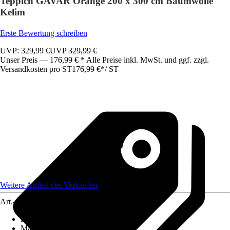
Teppich GAVAR Orange 200 x 300 cm Baumwolle
Kelim
Erste Bewertung schreiben
UVP: 329,99 €
UVP
329,99 €
Unser Preis — 176,99 € * Alle Preise inkl. MwSt. und ggf. zzgl.
Versandkosten pro ST
176,99 €
*
/
ST
Weitere Artikel des Verkäufers
Art.-Nr.
12410253
Pflegehinweis
:
Handwäsche
Material
:
Baumwolle