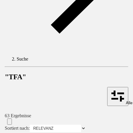
Suche
"TFA"
Alle
63 Ergebnisse
Sortiert nach: