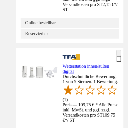
Versandkosten pro ST
2,15 €
*
/
ST
Online bestellbar
Reservierbar
Wetterstation innen/außen
digital
Durchschnittliche Bewertung:
1 von 5 Sternen. 1 Bewertung.
(
1
)
Preis — 109,75 € * Alle Preise
inkl. MwSt. und ggf. zzgl.
Versandkosten pro ST
109,75
€
*
/
ST