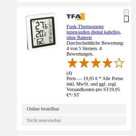
Funk-Thermometer
innen/außen digital kabellos,
ohne Batterie
Durchschnittliche Bewertung:
4 von 5 Sternen. 4
Bewertungen.
(
4
)
Preis — 19,95 € * Alle Preise
inkl. MwSt. und ggf. zzgl.
Versandkosten pro ST
19,95
€
*
/
ST
Online bestellbar
Nicht reservierbar