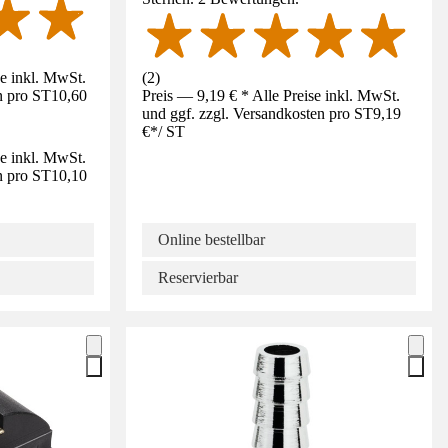
se inkl. MwSt.
(
2
)
n pro ST
10,60
Preis — 9,19 € * Alle Preise inkl. MwSt.
und ggf. zzgl. Versandkosten pro ST
9,19
€
*
/
ST
se inkl. MwSt.
n pro ST
10,10
Online bestellbar
Reservierbar