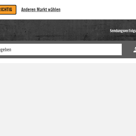
RICHTIG
Anderen Markt wählen
Sendungsverfolg