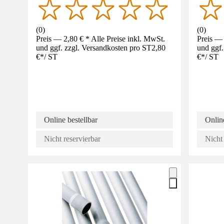
(
0
)
(
0
)
Preis — 2,80 € * Alle Preise inkl. MwSt.
Preis — 
und ggf. zzgl. Versandkosten pro ST
2,80
und ggf.
€
*
/
ST
€
*
/
ST
Online bestellbar
Online
Nicht reservierbar
Nicht 