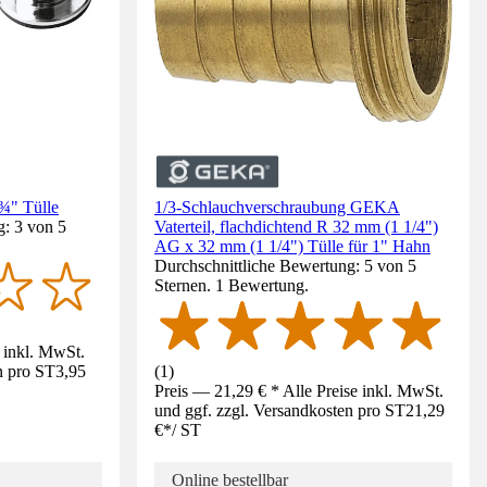
¾" Tülle
1/3-Schlauchverschraubung GEKA
g: 3 von 5
Vaterteil, flachdichtend R 32 mm (1 1/4")
AG x 32 mm (1 1/4") Tülle für 1" Hahn
Durchschnittliche Bewertung: 5 von 5
Sternen. 1 Bewertung.
e inkl. MwSt.
n pro ST
3,95
(
1
)
Preis — 21,29 € * Alle Preise inkl. MwSt.
und ggf. zzgl. Versandkosten pro ST
21,29
€
*
/
ST
Online bestellbar