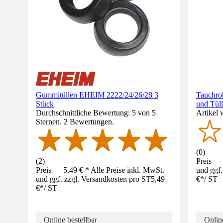
Gummitüllen EHEIM 2222/24/26/28 3
Tauchro
Stück
und Tül
Durchschnittliche Bewertung: 5 von 5
Artikel 
Sternen. 2 Bewertungen.
(
0
)
(
2
)
Preis — 
Preis — 5,49 € * Alle Preise inkl. MwSt.
und ggf.
und ggf. zzgl. Versandkosten pro ST
5,49
€
*
/
ST
€
*
/
ST
Online bestellbar
Online