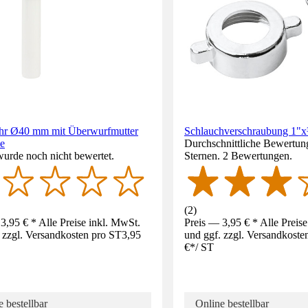
hr Ø40 mm mit Überwurfmutter
Schlauchverschraubung 1"x
le
Durchschnittliche Bewertun
wurde noch nicht bewertet.
Sternen. 2 Bewertungen.
(
2
)
3,95 € * Alle Preise inkl. MwSt.
Preis — 3,95 € * Alle Preis
 zzgl. Versandkosten pro ST
3,95
und ggf. zzgl. Versandkoste
€
*
/
ST
 bestellbar
Online bestellbar