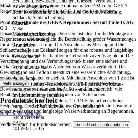
Befestigen, Bewässern, Dichten, Giessen, Verbinden
Möchtest Du Deine Regentonne optimal nutzen? Mit dem GEKA
Anwendungsbereich
Regentonnen-Set mit Tülle 1x AG G 1 ist das kein Problem.
Beet, Bewässerung, Blumenkasten, Gartenbewässerung,
Schlauch, Schlauchanfang
Produktmerkmale des GEKA Regentonnen-Set mit Tülle 1x AG
Material
G 1
Metall
Darum solltest Du zugreifen: Dieses Set ist ideal für die Montage an
Materialspezifizierung
Regentonnen und ermöglicht die Bereitstellung großer Wassermengen
Edelstahl, Messing
für die Gartenbewässerung. Der Anschluss aus Messing und die
Grundfarbe
Schlauchschelle aus Edelstahl sorgen für eine robuste und langlebige
Messing
Verbindung, die auch bei häufigem Gebrauch zuverlässig bleibt. Die
Teleskopierbar
Verschraubung und das Verbindungsstück bieten eine sichere und
Nein
dichte Verbindung, die das Austreten von Wasser verhindert. Das
Kopf abwinkelbar
Gewindeband aus Teflon unterstützt eine wasserdichte Abdichtung,
Nein
sodass keine Leckagen entstehen. Mit einem Anschluss von 1 Zoll ist
Ausstattung
das Set vielseitig einsetzbar und eignet sich für verschiedene
Mehr anzeigen
1 x Regentonnen-Anschluss, 1 x 1/3-Schlauchverschrau-
Bewässerungsanwendungen im Außen- und Innenbereich, wie
bung, 1 x Schlauchschelle, 1 x Gewindeband
Beetbewässerung oder das Verbinden von Schläuchen.
Im Lieferumfang enthalten
Produktsicherheit
1 x Regentonnen-Anschluss, 1 x 1/3-Schlauchverschrau-
Festgezurrt: Das GEKA Regentonnen-Set ist die perfekte Lösung für
bung, 1 x Schlauchschelle, 1 x Gewindeband
eine zuverlässige und langlebige Wasserverbindung an Regentonnen.
Eigenschaft
Bereich überspringen
Nicht verstellbar
EAN
Verantwortlich für Produktsicherheit:
.
Siehe Herstellerinformationen
4015933113105