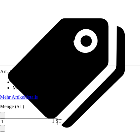
Art.-Nr.
10558658
Anschluss
:
25 mm (1Zoll)
Material
:
Metall
Mehr Artikeldetails
Menge (ST)
1 ST