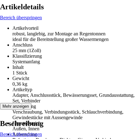
Artikeldetails
Bereich überspringen
Artikelvorteil
robust, langlebig, zur Montage an Regentonnen
ideal für die Bereitstellung großer Wassermengen
Anschluss
25 mm (1Zoll)
Klassifizierung
Systemanfang
Inhalt
1 Stück
Gewicht
0,36 kg
Artikeltyp
Adapter, Anschlussstück, Bewässerungsset, Grundausstattung,
Set, Verbinder
Ausführung
Mehr anzeigen
Verschraubung, Verbindungsstück, Schlauchverbindung,
Gewindestücke mit Aussengewinde
Beschreibung
Einsatzbereich
Außen, Innen
Bereich überspringen
Anwendung