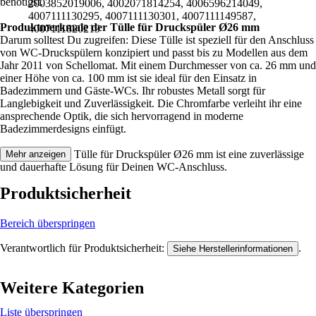
benötigst.
2003852019006, 4002071814254, 4006596214049,
4007111130295, 4007111130301, 4007111149587,
Produktmerkmale der Tülle für Druckspüler Ø26 mm
4007111820219
Darum solltest Du zugreifen: Diese Tülle ist speziell für den Anschluss
von WC-Druckspülern konzipiert und passt bis zu Modellen aus dem
Jahr 2011 von Schellomat. Mit einem Durchmesser von ca. 26 mm und
einer Höhe von ca. 100 mm ist sie ideal für den Einsatz in
Badezimmern und Gäste-WCs. Ihr robustes Metall sorgt für
Langlebigkeit und Zuverlässigkeit. Die Chromfarbe verleiht ihr eine
ansprechende Optik, die sich hervorragend in moderne
Badezimmerdesigns einfügt.
Festgezurrt: Die Tülle für Druckspüler Ø26 mm ist eine zuverlässige
Mehr anzeigen
und dauerhafte Lösung für Deinen WC-Anschluss.
Produktsicherheit
Bereich überspringen
Verantwortlich für Produktsicherheit:
.
Siehe Herstellerinformationen
Weitere Kategorien
Liste überspringen