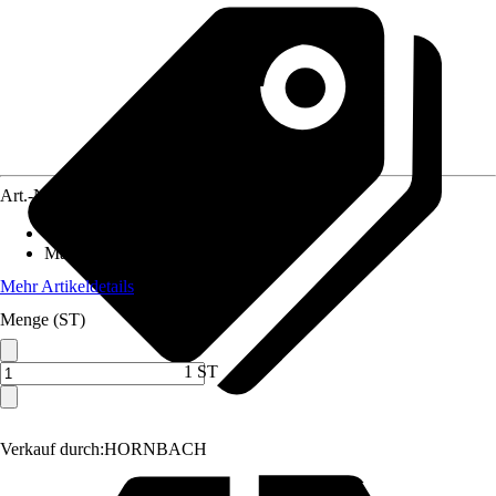
Art.-Nr.
3852019
Anwendung
:
WC-Anschluss
Material
:
Metall
Mehr Artikeldetails
Menge (ST)
1 ST
Verkauf durch:
HORNBACH