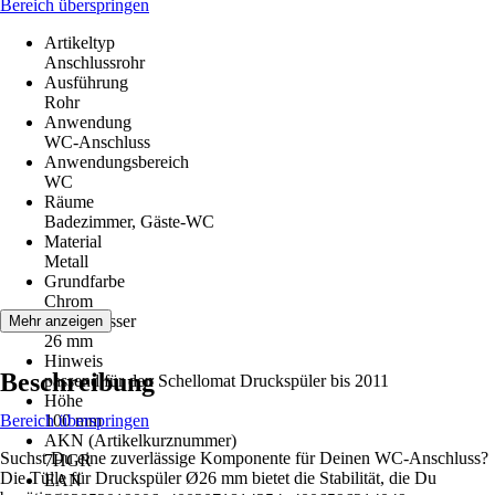
Bereich überspringen
Artikeltyp
Anschlussrohr
Ausführung
Rohr
Anwendung
WC-Anschluss
Anwendungsbereich
WC
Räume
Badezimmer, Gäste-WC
Material
Metall
Grundfarbe
Chrom
Durchmesser
Mehr anzeigen
26 mm
Hinweis
Beschreibung
passend für den Schellomat Druckspüler bis 2011
Höhe
Bereich überspringen
100 mm
AKN (Artikelkurznummer)
Suchst Du eine zuverlässige Komponente für Deinen WC-Anschluss?
7HGR
Die Tülle für Druckspüler Ø26 mm bietet die Stabilität, die Du
EAN