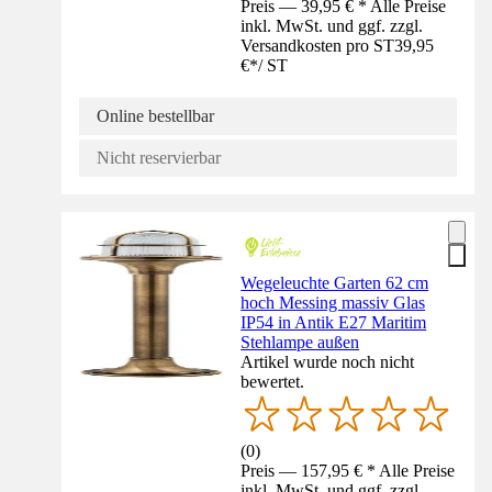
Preis — 39,95 € * Alle Preise
inkl. MwSt. und ggf. zzgl.
Versandkosten pro ST
39,95
€
*
/
ST
Online bestellbar
Nicht reservierbar
Wegeleuchte Garten 62 cm
hoch Messing massiv Glas
IP54 in Antik E27 Maritim
Stehlampe außen
Artikel wurde noch nicht
bewertet.
(
0
)
Preis — 157,95 € * Alle Preise
inkl. MwSt. und ggf. zzgl.