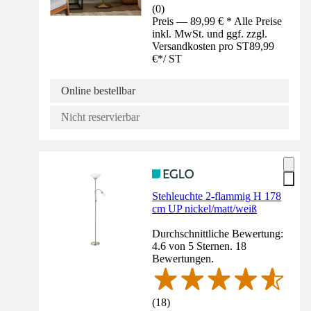
(
0
)
Preis — 89,99 € * Alle Preise
inkl. MwSt. und ggf. zzgl.
Versandkosten pro ST
89,99
€
*
/
ST
Online bestellbar
Nicht reservierbar
Stehleuchte 2-flammig H 178
cm UP nickel/matt/weiß
Durchschnittliche Bewertung:
4.6 von 5 Sternen. 18
Bewertungen.
(
18
)