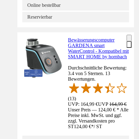
Online bestellbar
Reservierbar
Bewässerungscomputer
GARDENA smart
WaterControl - Kompatibel mit
SMART HOME by hornbach
Durchschnittliche Bewertung:
3.4 von 5 Sternen. 13
Bewertungen.
(
13
)
UVP: 164,99 €
UVP
164,99 €
Unser Preis — 124,00 € * Alle
Preise inkl. MwSt. und ggf.
zzgl. Versandkosten pro
ST
124,00 €
*
/
ST