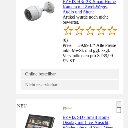
EZVIZ H3c 2K Smart Home
Kamera mit Zwei-Wege-
Audio und Sirene
Artikel wurde noch nicht
bewertet.
(
0
)
Preis — 39,99 € * Alle Preise
inkl. MwSt. und ggf. zzgl.
Versandkosten pro ST
39,99
€
*
/
ST
Online bestellbar
Nicht reservierbar
NEU
EZVIZ SD7 Smart Home
Display mit Live-Ansicht,
Wiedergabe und Zwei-Wege-