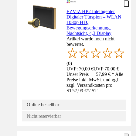
EZVIZ HP2 Intelligenter
Digitaler Türspion – WLAN,
1080p HD,
Bewegungserkennung,
Nachtsicht, 4,3 Display
Artikel wurde noch nicht
bewertet.
(
0
)
UVP: 70,00 €
UVP
70,00 €
Unser Preis — 57,99 € * Alle
Preise inkl. MwSt. und ggf.
zzgl. Versandkosten pro
ST
57,99 €
*
/
ST
Online bestellbar
Nicht reservierbar