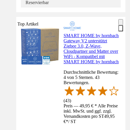
Reservierbar
Top Artikel
SMART HOME by hornbach
Gateway V2 unterstützt
Zigbee 3.0, Z-Wave,
Cloudpartner und Matter over
WiFi - Kompatibel mit
SMART HOME by hornbach
Durchschnittliche Bewertung:
4 von 5 Sternen. 43
Bewertungen.
(
43
)
Preis — 49,95 € * Alle Preise
inkl. MwSt. und ggf. zzgl.
Versandkosten pro ST
49,95
€
*
/
ST