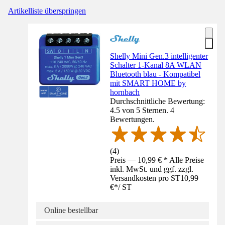
Artikelliste überspringen
Shelly Mini Gen.3 intelligenter
Schalter 1-Kanal 8A WLAN
Bluetooth blau - Kompatibel
mit SMART HOME by
hornbach
Durchschnittliche Bewertung:
4.5 von 5 Sternen. 4
Bewertungen.
(
4
)
Preis — 10,99 € * Alle Preise
inkl. MwSt. und ggf. zzgl.
Versandkosten pro ST
10,99
€
*
/
ST
Online bestellbar