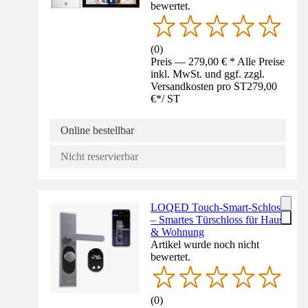
bewertet.
(
0
)
Preis — 279,00 € * Alle Preise
inkl. MwSt. und ggf. zzgl.
Versandkosten pro ST
279,00
€
*
/
ST
Online bestellbar
Nicht reservierbar
LOQED Touch-Smart-Schloss
– Smartes Türschloss für Haus
& Wohnung
Artikel wurde noch nicht
bewertet.
(
0
)