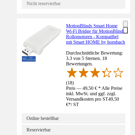
Nicht reservierbar
MotionBlinds Smart Home
Wi-Fi Bridge für MotionBlinds
Rollomotoren - Kompatibel
mit Smart HOME by hornbach
Durchschnittliche Bewertung:
3.3 von 5 Sternen. 18
Bewertungen.
(
18
)
Preis — 49,50 € * Alle Preise
inkl. MwSt. und ggf. zzgl.
Versandkosten pro ST
49,50
€
*
/
ST
Online bestellbar
Reservierbar