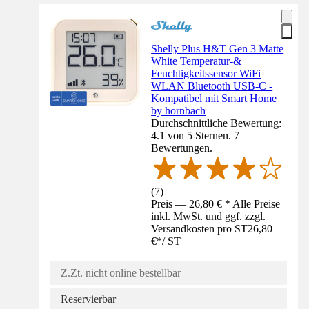
Shelly Plus H&T Gen 3 Matte
White Temperatur-&
Feuchtigkeitssensor WiFi
WLAN Bluetooth USB-C -
Kompatibel mit Smart Home
by hornbach
Durchschnittliche Bewertung:
4.1 von 5 Sternen. 7
Bewertungen.
(
7
)
Preis — 26,80 € * Alle Preise
inkl. MwSt. und ggf. zzgl.
Versandkosten pro ST
26,80
€
*
/
ST
Z.Zt. nicht online bestellbar
Reservierbar