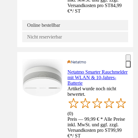
Versandkosten pro ST
84,99
€
*
/
ST
Online bestellbar
Nicht reservierbar
Netatmo Smarter Rauchmelder
mit WLAN & 10-Jahres-
Batterie
Artikel wurde noch nicht
bewertet.
(
0
)
Preis — 99,99 € * Alle Preise
inkl. MwSt. und ggf. zzgl.
Versandkosten pro ST
99,99
€
*
/
ST